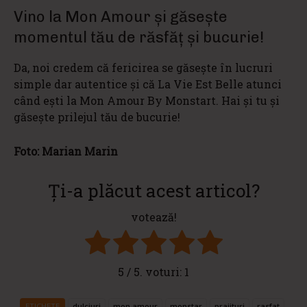
Vino la Mon Amour şi găseşte
momentul tău de răsfăţ şi bucurie!
Da, noi credem că fericirea se găseşte în lucruri
simple dar autentice şi că La Vie Est Belle atunci
când eşti la Mon Amour By Monstart. Hai şi tu şi
găseşte prilejul tău de bucurie!
Foto: Marian Marin
Ți-a plăcut acest articol?
votează!
5
/ 5. voturi:
1
ETICHETE
dulciuri
mon amour
monstar
prajituri
rasfat