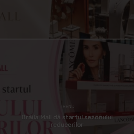
TREND
Brăila Mall dă startul sezonului
reducerilor