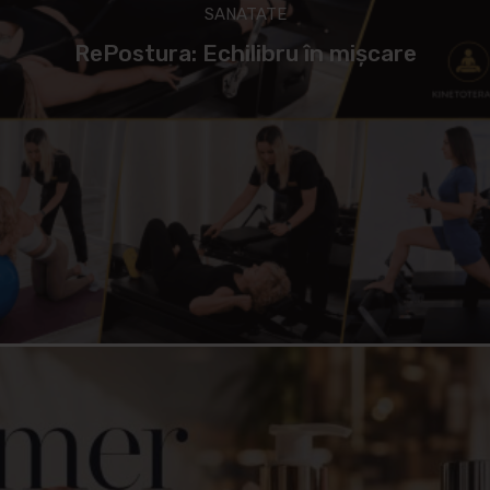
SANATATE
RePostura: Echilibru în mișcare