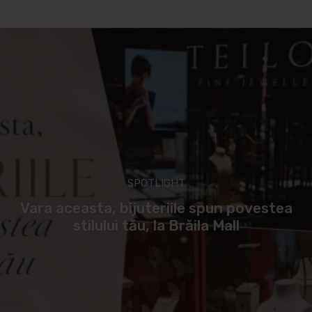
SPOTLIGHT
Vara aceasta, bijuteriile spun povestea
stilului tău, la Brăila Mall