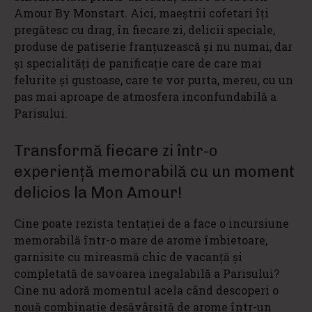
Amour By Monstart. Aici, maeştrii cofetari îţi
pregătesc cu drag, în fiecare zi, delicii speciale,
produse de patiserie franţuzească şi nu numai, dar
şi specialităţi de panificaţie care de care mai
felurite şi gustoase, care te vor purta, mereu, cu un
pas mai aproape de atmosfera inconfundabilă a
Parisului.
Transformă fiecare zi într-o
experienţă memorabilă cu un moment
delicios la Mon Amour!
Cine poate rezista tentaţiei de a face o incursiune
memorabilă într-o mare de arome îmbietoare,
garnisite cu mireasmă chic de vacanţă şi
completată de savoarea inegalabilă a Parisului?
Cine nu adoră momentul acela când descoperi o
nouă combinaţie desăvârşită de arome într-un