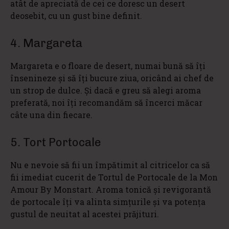
atât de apreciată de cei ce doresc un desert
deosebit, cu un gust bine definit.
4. Margareta
Margareta e o floare de desert, numai bună să îţi
însenineze şi să îţi bucure ziua, oricând ai chef de
un strop de dulce. Şi dacă e greu să alegi aroma
preferată, noi îţi recomandăm să încerci măcar
câte una din fiecare.
5. Tort Portocale
Nu e nevoie să fii un împătimit al citricelor ca să
fii imediat cucerit de Tortul de Portocale de la Mon
Amour By Monstart. Aroma tonică şi revigorantă
de portocale îţi va alinta simţurile şi va potenţa
gustul de neuitat al acestei prăjituri.