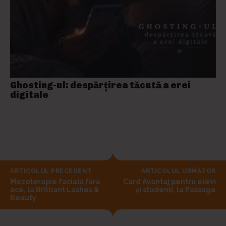
Ghosting-ul: despărțirea tăcută a erei
digitale
ARTICOLUL PRECEDENT
ARTICOLUL URMĂTOR
Mezoterapie facială fără
Card Avantaj pentru elevi
ace, la Brilliant Lashes &
și studenți, la Passage
Beauty