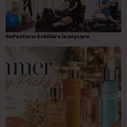
RePostura: Echilibru în mișcare