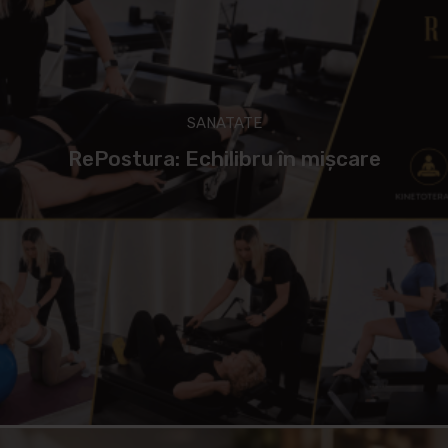
SANATATE
RePostura: Echilibru în mișcare