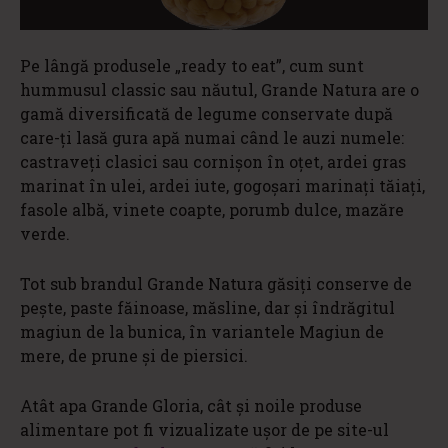
Pe lângă produsele „ready to eat”, cum sunt
hummusul classic sau năutul, Grande Natura are o
gamă diversificată de legume conservate după
care-ți lasă gura apă numai când le auzi numele:
castraveți clasici sau cornișon în oțet, ardei gras
marinat în ulei, ardei iute, gogoșari marinați tăiați,
fasole albă, vinete coapte, porumb dulce, mazăre
verde.
Tot sub brandul Grande Natura găsiți conserve de
pește, paste făinoase, măsline, dar și îndrăgitul
magiun de la bunica, în variantele Magiun de
mere, de prune și de piersici.
Atât apa Grande Gloria, cât și noile produse
alimentare pot fi vizualizate ușor de pe site-ul