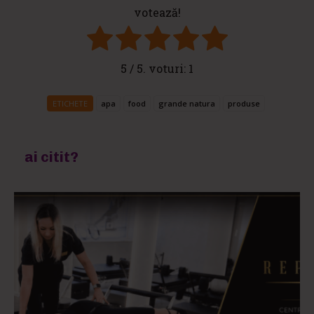
votează!
5
/ 5. voturi:
1
ETICHETE
apa
food
grande natura
produse
ai citit?