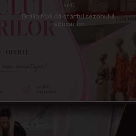
TREND
Brăila Mall dă startul sezonului
reducerilor