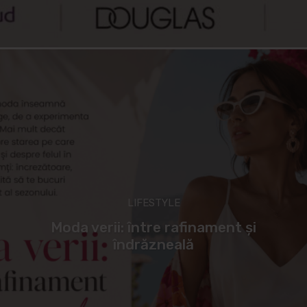
LIFESTYLE
Moda verii: între rafinament și
îndrăzneală