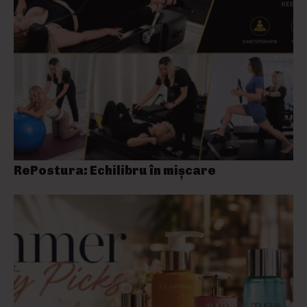
RePostura: Echilibru în mișcare