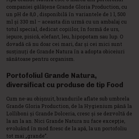
companiei gălățene Grande Gloria Production, cu
un pH de 8,0 , disponibilă în variantele de 1 l, 500
ml și 330 ml – aceasta din urmă cu un ambalaj cu
totul special, dedicat copiilor, în formă de urs,
iepure, pisică, elefant, leu, hipopotam sau lup. O
dovadă că nu doar cei mari, dar și cei mici sunt
susținuți de Grande Natura în a adopta obiceiuri
sănătoase pentru organism.
Portofoliul Grande Natura,
diversificat cu produse de tip Food
Cum ne-au obișnuit, brandurile aflate sub umbrela
Grande Gloria Production, de la Hygienium până la
Lolliboni și Grande Dolceria, cresc și se dezvoltă de
la an la an. Nici Grande Natura nu face excepție,
evoluând în mod firesc de la apă, la un portofoliu
tot mai „grande”.