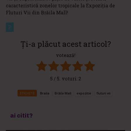
caracteristică zonelor tropicale la Expoziția de
Fluturi Vii din Brăila Mall!
P
Ți-a plăcut acest articol?
votează!
5
/ 5. voturi:
2
ETICHETE
Braila
Brăila Mall
expozitie
fluturi vii
ai citit?