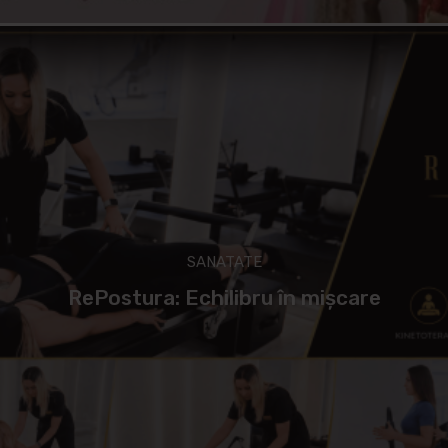
SANATATE
RePostura: Echilibru în mișcare