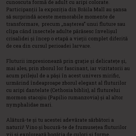
cunoscuta formă de adult cu aripi colorate.
Participanții la expoziția din Brăila Mall au șansa
să surprindă aceste memorabile momente de
transformare, precum „nașterea” unui fluture sau
clipa când insectele adulte părăsesc învelişul
crisalidei şi încep o etapă a vieții complet diferită
de cea din cursul perioadei larvare.
Fluturii impresionează prin grație și delicatețe și,
mai ales, prin zborul lor fascinant, iar vizitatorii au
acum prilejul de a păși în acest univers mirific,
urmărind îndeaproape zborul elegant al fluturilor
cu aripi dantelate (Cethosia biblis), al fluturelui
mormon stacojiu (Papilio rumanzovia) și al altor
nymphalidae mari.
Alătură-te și tu acestei adevărate sărbători a
naturii! Vino și bucură-te de frumusețea fluturilor
vii și explorează bogăția de culori și forme,