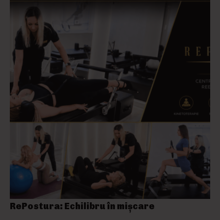
RePostura: Echilibru în mișcare