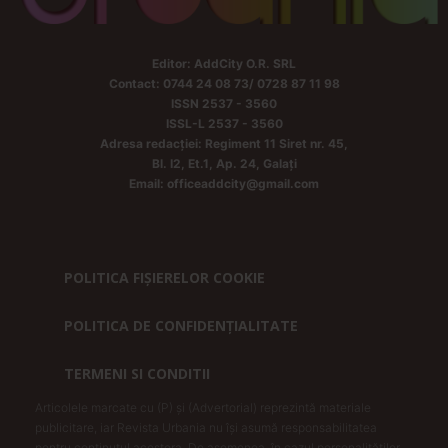
Editor: AddCity O.R. SRL
Contact: 0744 24 08 73/ 0728 87 11 98
ISSN 2537 - 3560
ISSL-L 2537 - 3560
Adresa redacției: Regiment 11 Siret nr. 45,
Bl. I2, Et.1, Ap. 24, Galați
Email: officeaddcity@gmail.com
POLITICA FIȘIERELOR COOKIE
POLITICA DE CONFIDENȚIALITATE
TERMENI SI CONDITII
Articolele marcate cu (P) și (Advertorial) reprezintă materiale
publicitare, iar Revista Urbania nu își asumă responsabilitatea
pentru conținutul acestora. De asemenea, în cazul personalităților