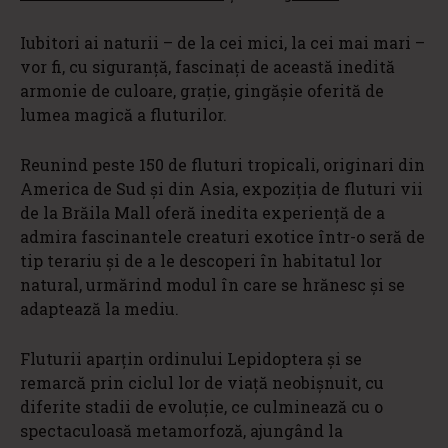
Iubitori ai naturii – de la cei mici, la cei mai mari –
vor fi, cu siguranță, fascinați de această inedită
armonie de culoare, grație, gingășie oferită de
lumea magică a fluturilor.
Reunind peste 150 de fluturi tropicali, originari din
America de Sud și din Asia, expoziția de fluturi vii
de la Brăila Mall oferă inedita experiență de a
admira fascinantele creaturi exotice într-o seră de
tip terariu și de a le descoperi în habitatul lor
natural, urmărind modul în care se hrănesc și se
adaptează la mediu.
Fluturii aparțin ordinului Lepidoptera și se
remarcă prin ciclul lor de viață neobișnuit, cu
diferite stadii de evoluție, ce culminează cu o
spectaculoasă metamorfoză, ajungând la