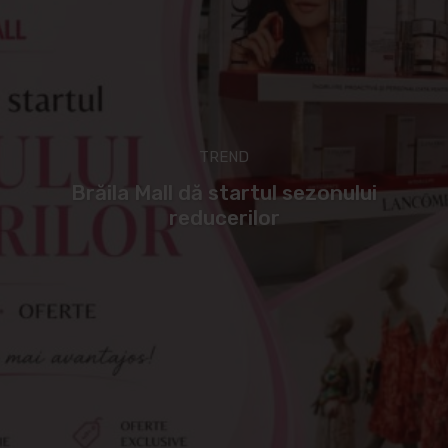
TREND
Brăila Mall dă startul sezonului
reducerilor