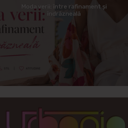
Moda verii: între rafinament și
îndrăzneală