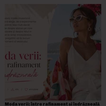
Moda verii: între rafinament și îndrăzneală