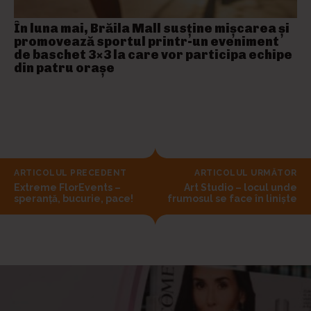
În luna mai, Brăila Mall susține mişcarea și
promovează sportul printr-un eveniment
de baschet 3×3 la care vor participa echipe
din patru orașe
ARTICOLUL PRECEDENT
ARTICOLUL URMĂTOR
Extreme FlorEvents –
Art Studio – locul unde
speranță, bucurie, pace!
frumosul se face în liniște