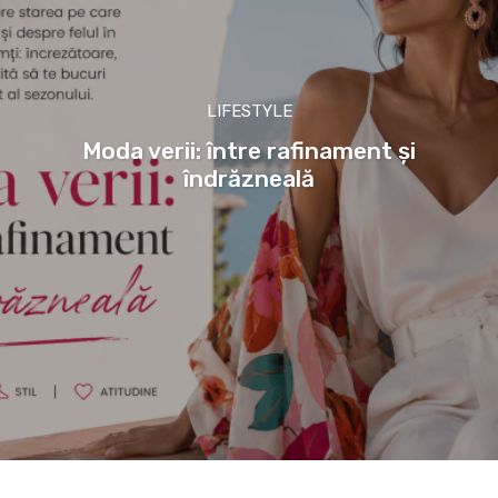
LIFESTYLE
Moda verii: între rafinament și
îndrăzneală