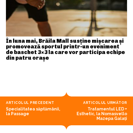
În luna mai, Brăila Mall susține mişcarea și
promovează sportul printr-un eveniment
de baschet 3×3 la care vor participa echipe
din patru orașe
ARTICOLUL PRECEDENT
ARTICOLUL URMĂTOR
Specialitatea săptămânii,
Tratamentul LED +
la Passage
Esthetic, la Nomasvello
Mazepa Galați