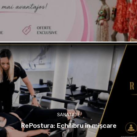
SANATATE
RePostura: Echilibru în mișcare