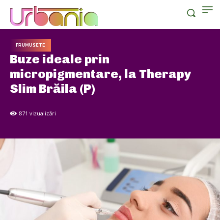
FRUMUSETE
Buze ideale prin
micropigmentare, la Therapy
Slim Brăila (P)
871
vizualizări