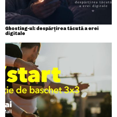
Ghosting-ul: despărțirea tăcută a erei
digitale