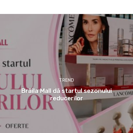
TREND
Brăila Mall dă startul sezonului
reducerilor