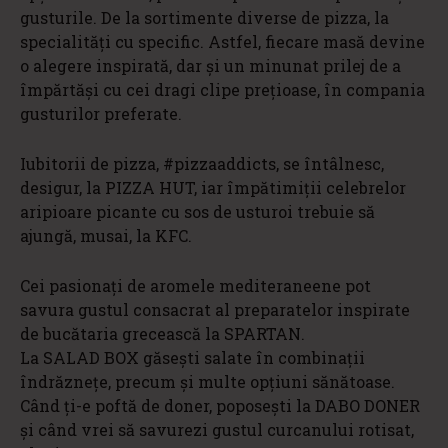
gusturile. De la sortimente diverse de pizza, la
specialități cu specific. Astfel, fiecare masă devine
o alegere inspirată, dar și un minunat prilej de a
împărtăși cu cei dragi clipe prețioase, în compania
gusturilor preferate.
Iubitorii de pizza, #pizzaaddicts, se întâlnesc,
desigur, la PIZZA HUT, iar împătimiții celebrelor
aripioare picante cu sos de usturoi trebuie să
ajungă, musai, la KFC.
Cei pasionați de aromele mediteraneene pot
savura gustul consacrat al preparatelor inspirate
de bucătaria grecească la SPARTAN.
La SALAD BOX găsești salate în combinații
îndrăznețe, precum și multe opțiuni sănătoase.
Când ți-e poftă de doner, poposești la DABO DONER
și când vrei să savurezi gustul curcanului rotisat,