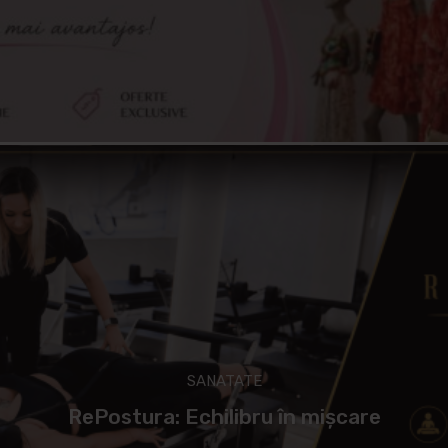
SANATATE
RePostura: Echilibru în mișcare