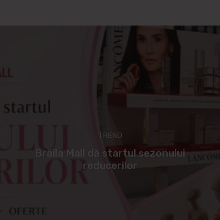
TREND
Brăila Mall dă startul sezonului
reducerilor