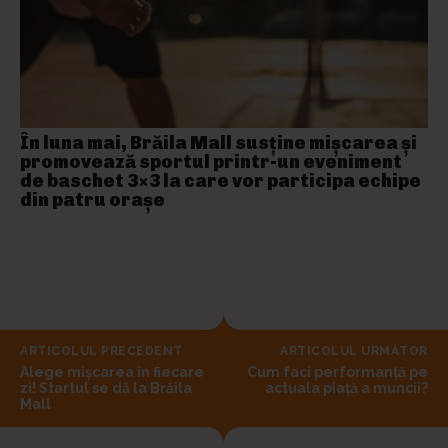
În luna mai, Brăila Mall susține mişcarea și
promovează sportul printr-un eveniment
de baschet 3×3 la care vor participa echipe
din patru orașe
ARTICOLUL PRECEDENT
ARTICOLUL URMĂTOR
Alege mișcarea în fiecare
Cum faci performanță pe
zi! Startul se dă la Brăila
actuala piață a muncii?
Mall