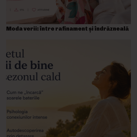
Moda verii: între rafinament și îndrăzneală