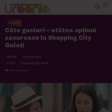
HORECA
Câte gusturi – atâtea opțiuni
savuroase la Shopping City
Galați
AUTOR:
Laura Cristea
FOTO:
Shopping City Galați
120
vizualizări