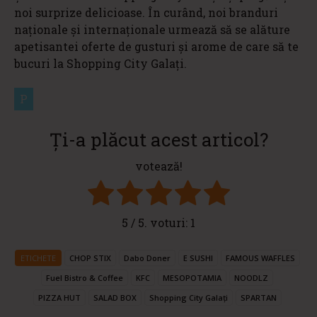
noi surprize delicioase. În curând, noi branduri
naționale și internaționale urmează să se alăture
apetisantei oferte de gusturi și arome de care să te
bucuri la Shopping City Galați.
P
Ți-a plăcut acest articol?
votează!
5
/ 5. voturi:
1
ETICHETE
CHOP STIX
Dabo Doner
E SUSHI
FAMOUS WAFFLES
Fuel Bistro & Coffee
KFC
MESOPOTAMIA
NOODLZ
PIZZA HUT
SALAD BOX
Shopping City Galați
SPARTAN