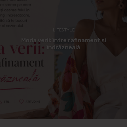
LIFESTYLE
Moda verii: între rafinament și
îndrăzneală