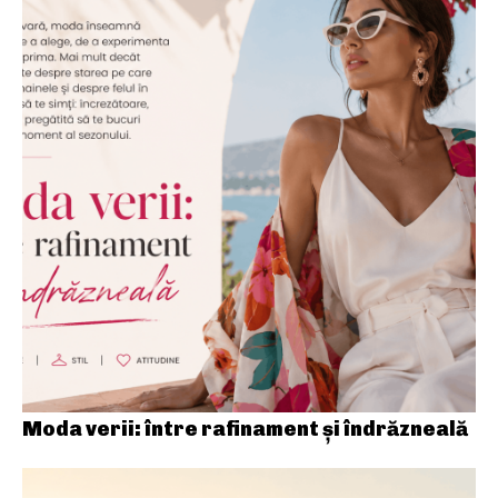
Moda verii: între rafinament și îndrăzneală