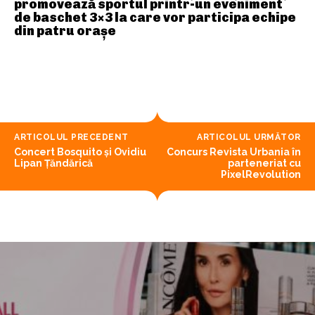
promovează sportul printr-un eveniment
de baschet 3×3 la care vor participa echipe
din patru orașe
ARTICOLUL PRECEDENT
ARTICOLUL URMĂTOR
Concert Bosquito și Ovidiu
Concurs Revista Urbania în
Lipan Țăndărică
parteneriat cu
PixelRevolution