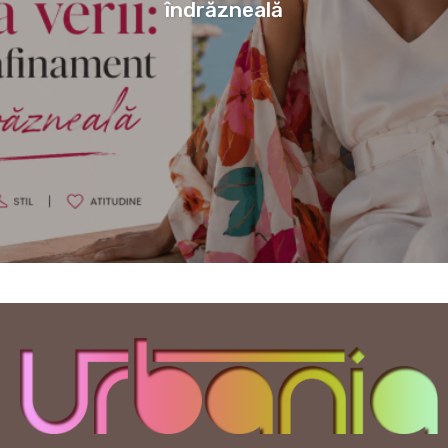
îndrăzneală