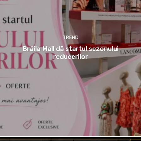
TREND
Brăila Mall dă startul sezonului
reducerilor