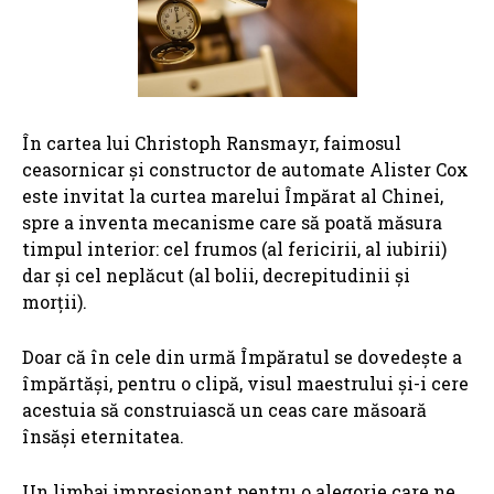
În cartea lui Christoph Ransmayr, faimosul
ceasornicar și constructor de automate Alister Cox
este invitat la curtea marelui Împărat al Chinei,
spre a inventa mecanisme care să poată măsura
timpul interior: cel frumos (al fericirii, al iubirii)
dar și cel neplăcut (al bolii, decrepitudinii și
morții).
Doar că în cele din urmă Împăratul se dovedește a
împărtăși, pentru o clipă, visul maestrului și-i cere
acestuia să construiască un ceas care măsoară
însăși eternitatea.
Un limbaj impresionant pentru o alegorie care ne