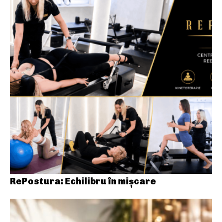
RePostura: Echilibru în mișcare