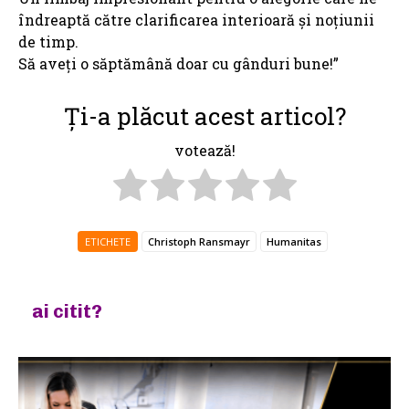
îndreaptă către clarificarea interioară și noțiunii
de timp.
Să aveți o săptămână doar cu gânduri bune!”
Ți-a plăcut acest articol?
votează!
ETICHETE
Christoph Ransmayr
Humanitas
ai citit?