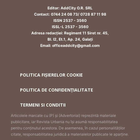
Editor: AddCity O.R. SRL
Contact: 0744 24 08 73/ 0728 87 11 98
ISSN 2537 - 3560
ISSL-L 2537 - 3560
Adresa redacției: Regiment 11 Siret nr. 45,
Bl. I2, Et.1, Ap. 24, Galați
Email: officeaddcity@gmail.com
POLITICA FIȘIERELOR COOKIE
POLITICA DE CONFIDENȚIALITATE
TERMENI SI CONDITII
Articolele marcate cu (P) și (Advertorial) reprezintă materiale
publicitare, iar Revista Urbania nu își asumă responsabilitatea
pentru conținutul acestora. De asemenea, în cazul personalităților
citate, responsabilitatea juridică a materialelor publicate le aparține.