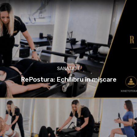
SANATATE
RePostura: Echilibru în mișcare