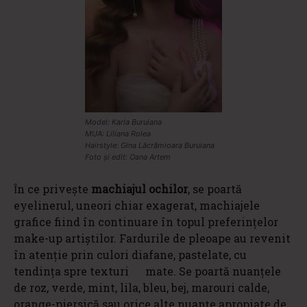
Model: Karla Buruiana
MUA: Liliana Rolea
Hairstyle: Gina Lăcrămioara Buruiana
Foto și edit: Oana Artem
Ȋn ce privește
machiajul ochilor
, se poartă
eyelinerul, uneori chiar exagerat, machiajele
grafice fiind în continuare în topul preferințelor
make-up artiștilor. Fardurile de pleoape au revenit
în atenție prin culori diafane, pastelate, cu
tendința spre texturi mate. Se poartă nuanțele
de roz, verde, mint, lila, bleu, bej, marouri calde,
orange-piersică sau orice alte nuanțe apropiate de