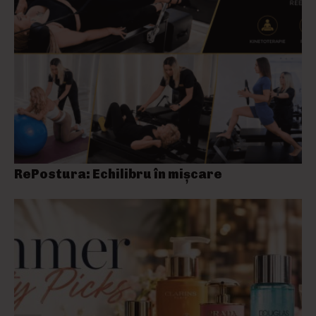
RePostura: Echilibru în mișcare