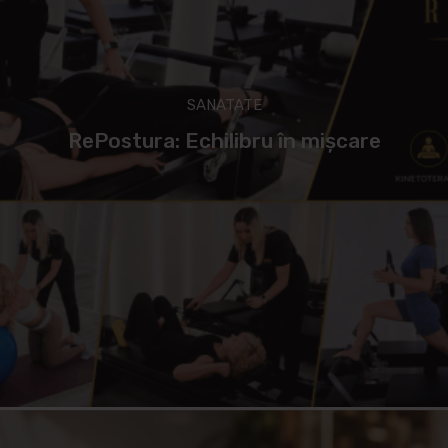
SANATATE
RePostura: Echilibru în mișcare