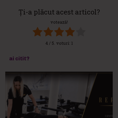
Ți-a plăcut acest articol?
votează!
4
/ 5. voturi:
1
ai citit?