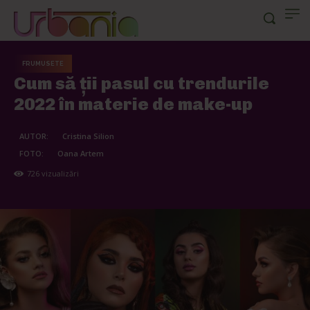
FRUMUSETE
Cum să ții pasul cu trendurile
2022 în materie de make-up
AUTOR:
Cristina Silion
FOTO:
Oana Artem
726
vizualizări