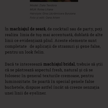
Model: Zlate Teodora
MUA: Rolea Liliana
Hairstyle: Gina Lăcrămioara Buruiana
Foto și edit: Oana Artem
Ȋn
machiajul de seară
, de cocktail sau de party, poți
realiza linia de tuș mai accentuată, dublată de alte
linii ce evidențiază pliul. Aceste elemente sunt
completate de aplicații de strassuri și gene false,
pentru un look felin.
Dacă te interesează
machiajul bridal
, trebuie să știi
că se păstrează aspectul fresh, natural și că se
folosesc în general texturile cremoase, pentru
luminozitate. Se poartă în special genele false
buchetele, dispuse astfel încât să creeze senzația
unei linii de eyeliner.