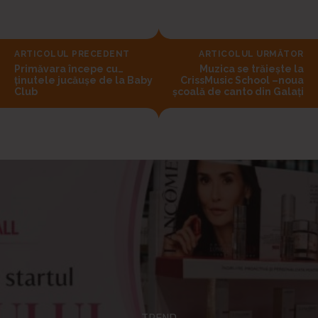
ARTICOLUL PRECEDENT
ARTICOLUL URMĂTOR
Primăvara începe cu…
Muzica se trăiește la
ținutele jucăușe de la Baby
CrissMusic School –noua
Club
școală de canto din Galați
TREND