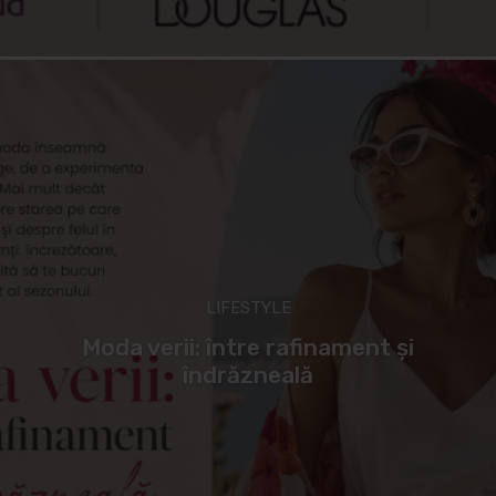
LIFESTYLE
Moda verii: între rafinament și
îndrăzneală