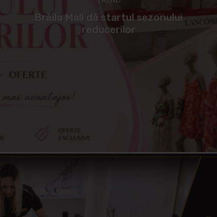
Brăila Mall dă startul sezonului
reducerilor