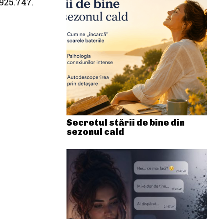
925.747.
Secretul stării de bine din
sezonul cald