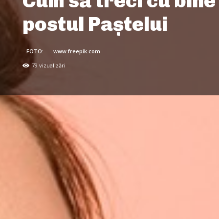
Cum să treci cu bine
postul Paştelui
FOTO:
www.freepik.com
79
vizualizări