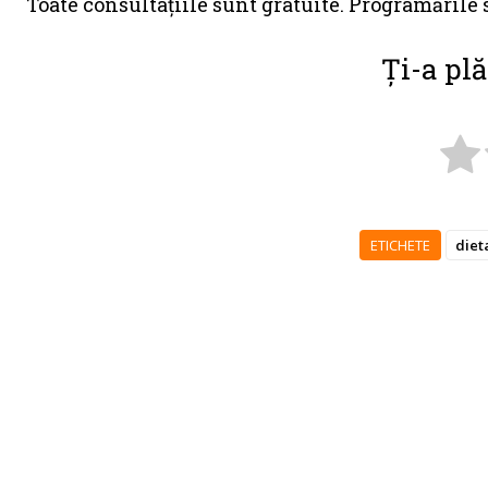
Toate consultațiile sunt gratuite. Programările 
Ți-a plă
ETICHETE
diet