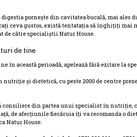
 digestia porneşte din cavitatea bucală, mai ales d
ți ceva gustos, există tentataţia să înghiţiţi mai 
 de către specialiştii Natur House.
turi de tine
ine în această perioadă, apelează fără ezitare la spe
 nutriție și dietetică, cu peste 2000 de centre prez
ă consiliere din partea unui specialist în nutriție, 
iață, de afecțiunile fiecăruia îți va recomanda o die
ca Natur House.