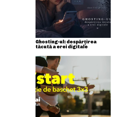
Ghosting-ul: despărțirea
tăcută a erei digitale