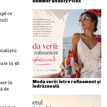
Summer Beauty Picks
upă ce
mult
cialiștii
ente în 40
Moda verii: între rafinament și
care în
îndrăzneală
tă de