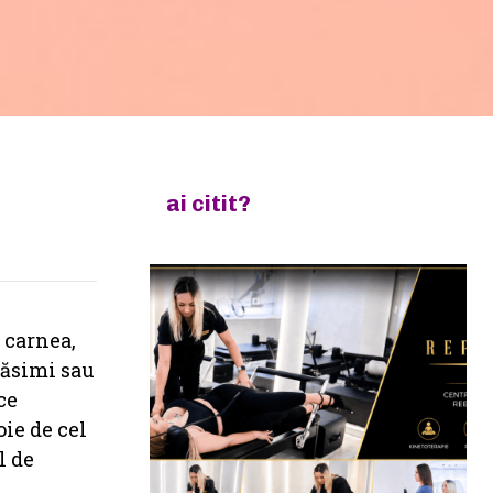
ai citit?
 carnea,
răsimi sau
ce
ie de cel
l de