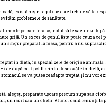
ioadă, există niște reguli pe care trebuie să le re
ă evităm problemele de sănătate.
limente pe care le-ai aşteptat să le savurezi după 
 mare grijă. Un exces de genul ăsta poate cauza cel 
la un singur preparat la masă, pentru a nu suprasoli
ptat în dietă, în special cele de origine animală, ș
zi de după post pot fi reintroduse ouăle în dietă, a 
, stomacul se va putea readapta treptat şi nu vor ex
tă, alegeţi preparate uşoare precum supa sau ciorb
tor, un iaurt sau un chefir. Atunci când renunţi la p