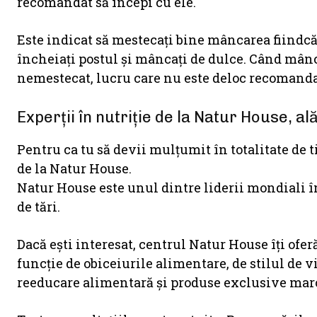
recomandat să începi cu ele.
Este indicat să mestecaţi bine mâncarea fiindcă
încheiați postul şi mâncați de dulce. Când mânca
nemestecat, lucru care nu este deloc recomandat
Experții în nutriție de la Natur House, ală
Pentru ca tu să devii mulțumit în totalitate de t
de la Natur House.
Natur House este unul dintre liderii mondiali în
de tări.
Dacă ești interesat, centrul Natur House îți ofer
funcție de obiceiurile alimentare, de stilul de v
reeducare alimentară și produse exclusive mar