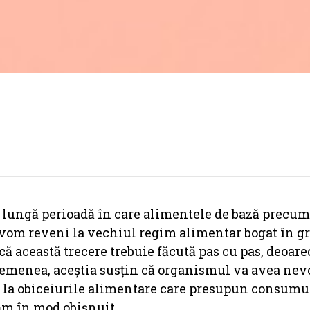
 o lungă perioadă în care alimentele de bază precum
, vom reveni la vechiul regim alimentar bogat în g
că această trecere trebuie făcută pas cu pas, deoare
asemenea, aceștia susțin că organismul va avea nevo
rce la obiceiurile alimentare care presupun consumu
ăm în mod obişnuit.