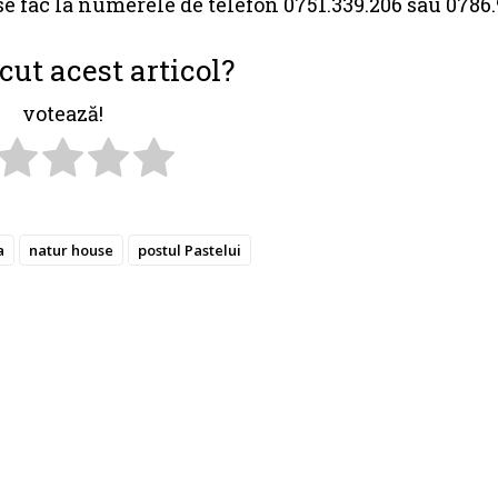
se fac la numerele de telefon 0751.339.206 sau 0786.
cut acest articol?
votează!
a
natur house
postul Pastelui