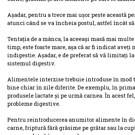
Așadar, pentru a trece mai ușor peste această per
atunci când se va încheia postul, astfel încât s
Tentaţia de a mânca, la aceeaşi masă mai multe a
timp, este foarte mare, aşa că ar fi indicat aveţi
indigestie. Aşadar, e de preferat să vă limitaţi 
sistemul digestiv.
Alimentele interzise trebuie introduse în mod tre
bine chiar în zile diferite. De exemplu, în prima 
produsele lactate şi pe urmă carnea. În acest fel
probleme digestive.
Pentru reintroducerea anumitor alimente în die
carne, friptură fără grăsime pe grătar sau la cup