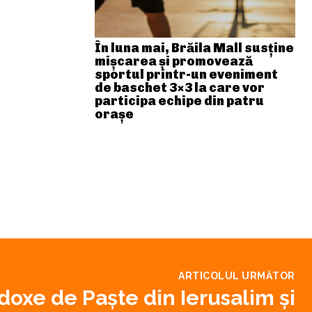
În luna mai, Brăila Mall susține
mişcarea și promovează
sportul printr-un eveniment
de baschet 3×3 la care vor
participa echipe din patru
orașe
ARTICOLUL URMĂTOR
doxe de Paşte din Ierusalim şi