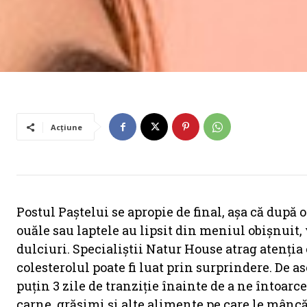
Acțiune
Postul Paştelui se apropie de final, așa că după
ouăle sau laptele au lipsit din meniul obișnuit
dulciuri. Specialiștii Natur House atrag atenția 
colesterolul poate fi luat prin surprindere. De 
puţin 3 zile de tranziţie înainte de a ne întoa
carne, grăsimi şi alte alimente pe care le mânc