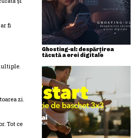
curată şi
ar fi
Ghosting-ul: despărțirea
tăcută a erei digitale
ultiple.
oarea zi.
r. Tot ce