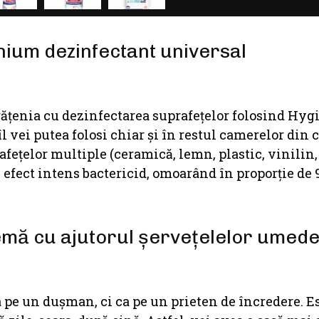
nium dezinfectant universal
curățenia cu dezinfectarea suprafeţelor folosind Hy
 vei putea folosi chiar și în restul camerelor din c
feţelor multiple (ceramică, lemn, plastic, vinilin,
 efect intens bactericid, omoarând în proporţie de 
emă cu ajutorul șervețelelor umed
 pe un duşman, ci ca pe un prieten de încredere. E