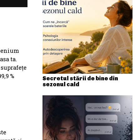
gienium
asa ta.
 suprafeţe
99,9 %
Secretul stării de bine din
sezonul cald
e
ste