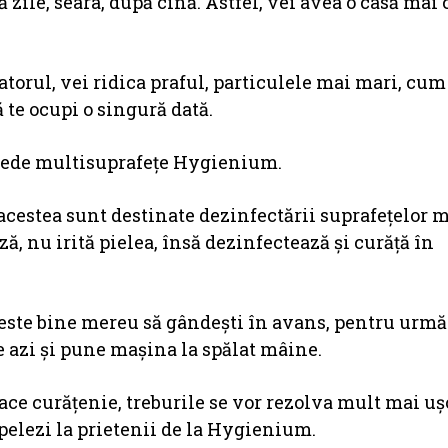
 zile, seara, după cină. Astfel, vei avea o casă mai 
atorul, vei ridica praful, particulele mai mari, cum 
ă te ocupi o singură dată.
umede multisuprafețe Hygienium.
cestea sunt destinate dezinfectării suprafeţelor m
, nu irită pielea, însă dezinfectează şi curăţă în
este bine mereu să gândeşti în avans, pentru următ
le azi şi pune maşina la spălat mâine.
face curăţenie, treburile se vor rezolva mult mai uşo
 apelezi la prietenii de la Hygienium.