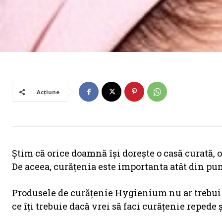
Acțiune
Știm că orice doamnă îşi doreşte o casă curată, 
De aceea, curăţenia este importanta atât din punct
Produsele de curăţenie Hygienium nu ar trebui să-
ce îţi trebuie dacă vrei să faci curăţenie repede ş