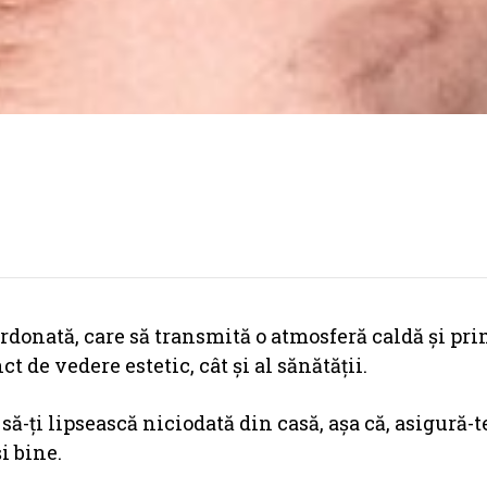
ordonată, care să transmită o atmosferă caldă şi pri
 de vedere estetic, cât şi al sănătăţii.
ţi lipsească niciodată din casă, aşa că, asigură-te
i bine.