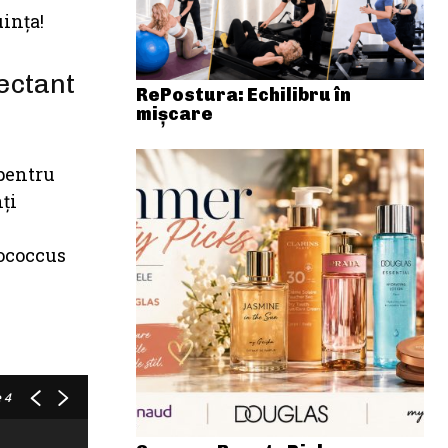
inţa!
ectant
RePostura: Echilibru în
mișcare
 pentru
ţi
lococcus
 4