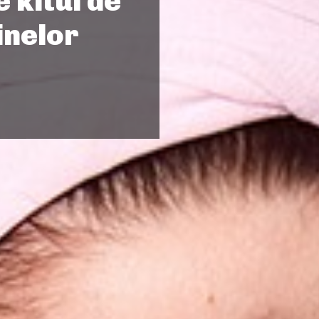
 kitul de
inelor