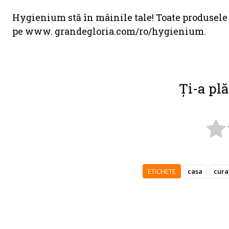
Hygienium stă în mâinile tale! Toate produsele s
pe www. grandegloria.com/ro/hygienium.
Ți-a plă
ETICHETE
casa
cura