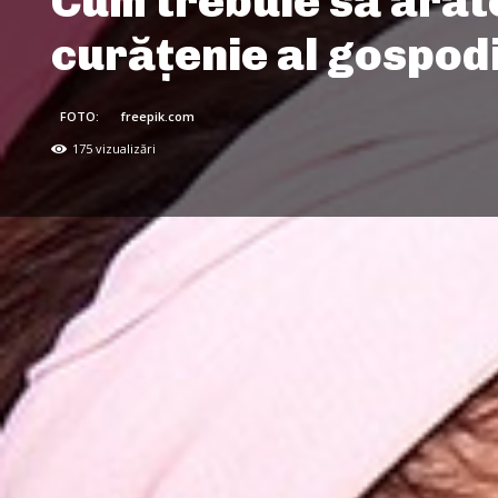
Cum trebuie să arate
curățenie al gospod
FOTO:
freepik.com
175
vizualizări