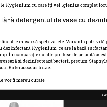
nie Hygienium cu care îţi vei igieniza complet locu
 fără detergentul de vase cu dezinf
mâncat, e musai să speli vasele. Varianta potrivită
cu dezinfectant Hygienium, ce are la bază surfactan
imp. În comparaţie cu alte produse de pe piaţă acest
degresează şi dezinfectează bacterii precum: Staphy
oli, Enterococcus hirae.
ie vor fi mereu curate.
1
de