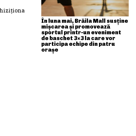
chiziționa
În luna mai, Brăila Mall susține
mişcarea și promovează
sportul printr-un eveniment
de baschet 3×3 la care vor
participa echipe din patru
orașe