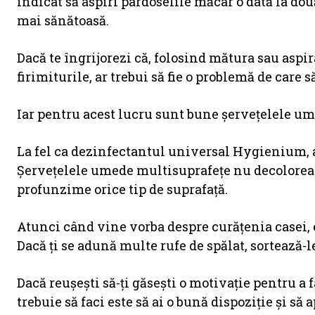
indicat să aspiri pardoselile măcar o dată la două
mai sănătoasă.
Dacă te îngrijorezi că, folosind mătura sau aspir
firimiturile, ar trebui să fie o problemă de care s
Iar pentru acest lucru sunt bune șervețelele 
La fel ca dezinfectantul universal Hygienium, a
Şerveţelele umede multisuprafețe nu decolorează
profunzime orice tip de suprafaţă.
Atunci când vine vorba despre curăţenia casei, 
Dacă ţi se adună multe rufe de spălat, sortează-
Dacă reuşeşti să-ţi găseşti o motivaţie pentru a 
trebuie să faci este să ai o bună dispoziție și să