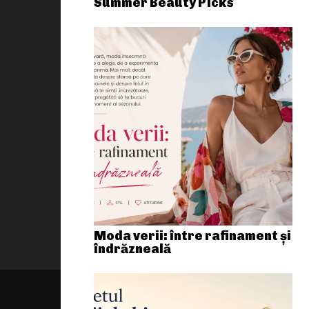
Summer Beauty Picks
Moda verii: între rafinament și
îndrăzneală