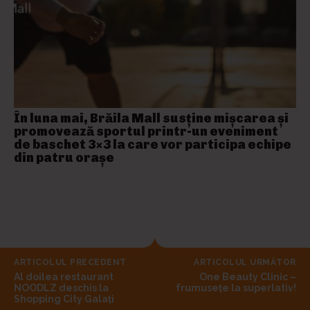
În luna mai, Brăila Mall susține mişcarea și
promovează sportul printr-un eveniment
de baschet 3×3 la care vor participa echipe
din patru orașe
ARTICOLUL PRECEDENT
ARTICOLUL URMĂTOR
Al doilea restaurant
One Beauty Clinic –
NOODLZ deschis la
frumusețe la superlativ!
Shopping City Galați