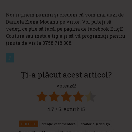
Noi îi ținem pumnii și credem că vom mai auzi de
Daniela Elena Mocanu pe viitor. Voi puteți să
vedeți ce știe să facă, pe pagina de facebook EtigE
Couture sau insta e.tig.e și să vă programați pentru
ținuta de vis la 0758 718 308.
P
Ți-a plăcut acest articol?
votează!
4.7
/ 5. voturi:
15
ETICHETE
creație vestimentară
croitorie și design