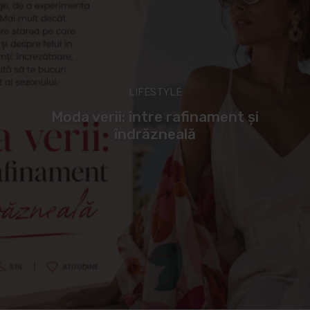
LIFESTYLE
Moda verii: între rafinament și
îndrăzneală