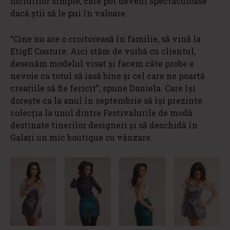
lucrurilor simple, care pot deveni spectaculoase
dacă știi să le pui în valoare.
“Cine nu are o croitoreasă în familie, să vină la
EtigE Couture. Aici stăm de vorbă cu clientul,
desenăm modelul visat și facem câte probe e
nevoie ca totul să iasă bine și cel care ne poartă
creațiile să fie fericit”, spune Daniela. Care își
dorește ca la anul în septembrie să își prezinte
colecția la unul dintre Festivalurile de modă
destinate tinerilor designeri și să deschidă în
Galați un mic boutique cu vânzare.