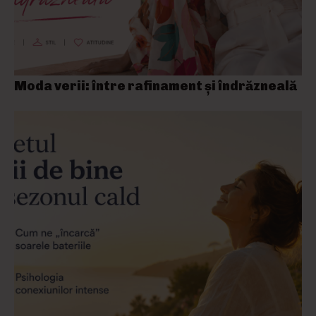
Moda verii: între rafinament și îndrăzneală