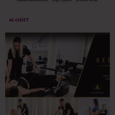
Daniela Elena Mocanu
EtigE Couture
produse unicat
ai citit?