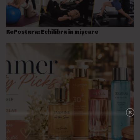
RePostura: Echilibru în mișcare