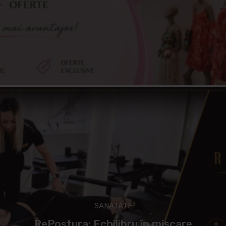
SANATATE
RePostura: Echilibru în mișcare