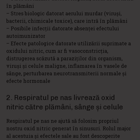
în plămâni
– Stres biologic datorat aerului murdar (viruşi,
bacterii, chimicale toxice), care intră în plămâni
– Posibile infecţii datorate absenţei efectului
autoimunizator
– Efecte patologice datorate utilizării suprimate a
oxidului nitric, cum ar fi vasoconstricţia,
distrugerea scăzută a paraziţilor din organism,
viruşi şi celule maligne, inflamarea în vasele de
sânge, perturbarea neurotransmiterii normale şi
efecte hormonale
2. Respiratul pe nas livrează oxid
nitric către plămâni, sânge şi celule
Respiratul pe nas ne ajută să folosim propriul
nostru oxid nitric generat în sinusuri. Rolul major
al acestuia şi efectele sale au fost descoperite