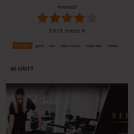
votează!
3.8
/ 5. voturi:
9
ETICHETE
gura
nas
natur house
respiratie
sfaturi
ai citit?