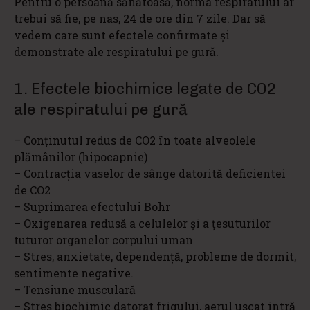
Pentru o persoană sănătoasă, norma respiratului ar
trebui să fie, pe nas, 24 de ore din 7 zile. Dar să
vedem care sunt efectele confirmate şi
demonstrate ale respiratului pe gură.
1. Efectele biochimice legate de CO2
ale respiratului pe gură
– Conţinutul redus de CO2 în toate alveolele
plămânilor (hipocapnie)
– Contracţia vaselor de sânge datorită deficientei
de CO2
– Suprimarea efectului Bohr
– Oxigenarea redusă a celulelor şi a ţesuturilor
tuturor organelor corpului uman
– Stres, anxietate, dependență, probleme de dormit,
sentimente negative.
– Tensiune musculară
– Stres biochimic datorat frigului, aerul uscat intră