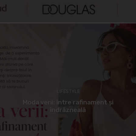
LIFESTYLE
Moda verii: între rafinament și
îndrăzneală