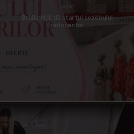
TREND
Brăila Mall dă startul sezonului
reducerilor