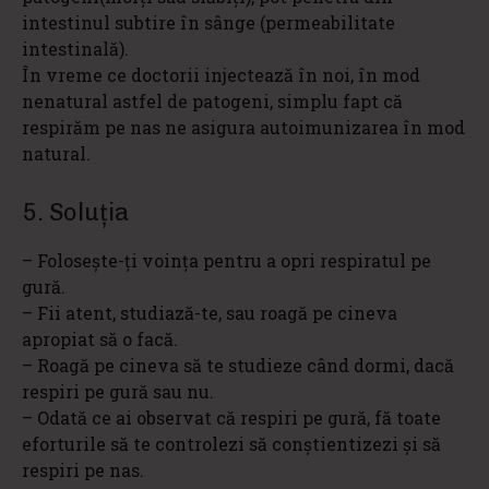
intestinul subtire în sânge (permeabilitate
intestinală).
În vreme ce doctorii injectează în noi, în mod
nenatural astfel de patogeni, simplu fapt că
respirăm pe nas ne asigura autoimunizarea în mod
natural.
5. Soluţia
– Foloseşte-ţi voinţa pentru a opri respiratul pe
gură.
– Fii atent, studiază-te, sau roagă pe cineva
apropiat să o facă.
– Roagă pe cineva să te studieze când dormi, dacă
respiri pe gură sau nu.
– Odată ce ai observat că respiri pe gură, fă toate
eforturile să te controlezi să conștientizezi şi să
respiri pe nas.