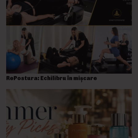
RePostura: Echilibru în mișcare