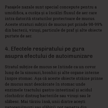
Pasajele nazale sunt special concepute pentru a
umidifica, a curăţa şi a încălzi fluxul de aer care
intra datorită straturilor protectoare de mucus.
Aceste straturi subţiri de mucus pot prinde 98-99%
din bacterii, viruşi, particule de praf şi alte obiecte
purtate de aer.
4. Efectele respiratului pe gura
asupra efectului de autoimunizare
Stratul subţire de mucus se întinde ca un covor
lung de la sinusuri, bronhii şi alte organe interne
înspre stomac. Aşa că aceste obiecte străine prinse
de mucus sunt descărcate în stomac unde
enzimele tractului gastro-intestinaI şi acidul
clorhidric distrug bacteriile sau viruşi sau le
slăbesc. Mai târziu însă, unii dintre aceşti
patogeni(morţi sau slăbiţi), pot penetra din