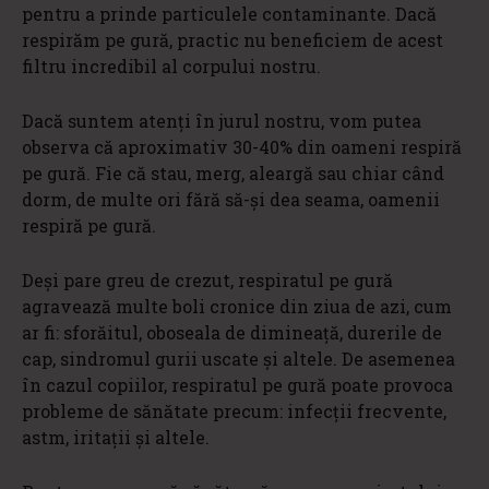
pentru a prinde particulele contaminante. Dacă
respirăm pe gură, practic nu beneficiem de acest
filtru incredibil al corpului nostru.
Dacă suntem atenţi în jurul nostru, vom putea
observa că aproximativ 30-40% din oameni respiră
pe gură. Fie că stau, merg, aleargă sau chiar când
dorm, de multe ori fără să-şi dea seama, oamenii
respiră pe gură.
Deşi pare greu de crezut, respiratul pe gură
agravează multe boli cronice din ziua de azi, cum
ar fi: sforăitul, oboseala de dimineață, durerile de
cap, sindromul gurii uscate şi altele. De asemenea
în cazul copiilor, respiratul pe gură poate provoca
probleme de sănătate precum: infecţii frecvente,
astm, iritaţii şi altele.