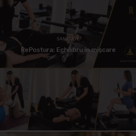
SANATATE
RePostura: Echilibru în mișcare