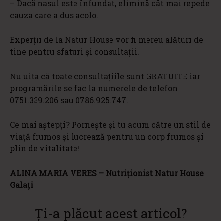
– Dacă nasul este înfundat, elimină cât mai repede
cauza care a dus acolo.
Experții de la Natur House vor fi mereu alături de
tine pentru sfaturi și consultații.
Nu uita că toate consultațiile sunt GRATUITE iar
programările se fac la numerele de telefon
0751.339.206 sau 0786.925.747.
Ce mai aștepți? Pornește și tu acum către un stil de
viață frumos și lucrează pentru un corp frumos și
plin de vitalitate!
ALINA MARIA VERES – Nutriționist Natur House
Galați
Ți-a plăcut acest articol?