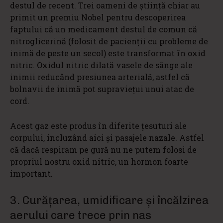
destul de recent. Trei oameni de ştiinţă chiar au
primit un premiu Nobel pentru descoperirea
faptului că un medicament destul de comun că
nitroglicerină (folosit de pacienţii cu probleme de
inimă de peste un secol) este transformat în oxid
nitric. Oxidul nitric dilată vasele de sânge ale
inimii reducând presiunea arterială, astfel că
bolnavii de inimă pot supravieţui unui atac de
cord.
Acest gaz este produs în diferite ţesuturi ale
corpului, incluzând aici şi pasajele nazale. Astfel
că dacă respiram pe gură nu ne putem folosi de
propriul nostru oxid nitric, un hormon foarte
important.
3. Curăţarea, umidificare şi încălzirea
aerului care trece prin nas