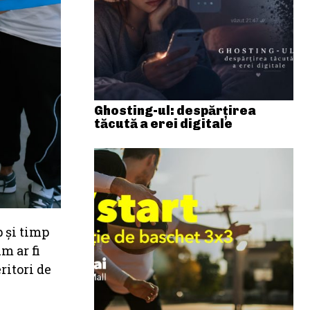
Ghosting-ul: despărțirea
tăcută a erei digitale
p și timp
m ar fi
ritori de