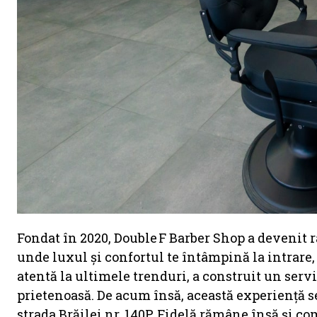
Fondat în 2020, Double F Barber Shop a devenit r
unde luxul și confortul te întâmpină la intrare,
atentă la ultimele trenduri, a construit un serv
prietenoasă. De acum însă, această experiență se 
strada Brăilei nr. 140P. Fidelă rămâne însă și c