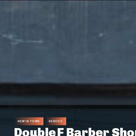
NEW IN TOWN
SERVICII
Double F Barber Sho