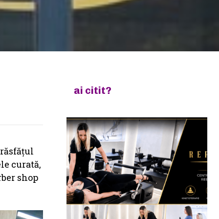
ai citit?
 răsfățul
le curată,
arber shop