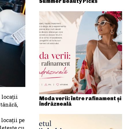
Summer Beauty Picks
 locații
Moda verii: între rafinament și
îndrăzneală
 tânără,
locații pe
letește cu