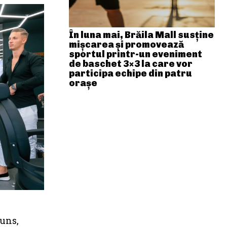
În luna mai, Brăila Mall susține
mişcarea și promovează
sportul printr-un eveniment
de baschet 3×3 la care vor
participa echipe din patru
orașe
tuns,