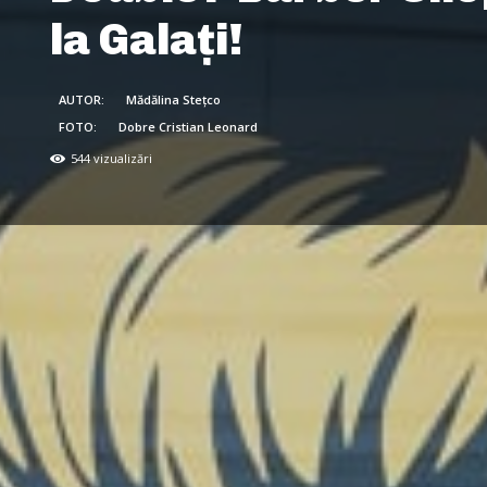
la Galați!
AUTOR:
Mădălina Stețco
FOTO:
Dobre Cristian Leonard
544
vizualizări