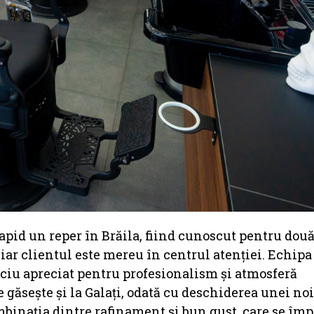
apid un reper în Brăila, fiind cunoscut pentru două
 iar clientul este mereu în centrul atenției. Echipa
iciu apreciat pentru profesionalism și atmosferă
găsește și la Galați, odată cu deschiderea unei noi 
ombinația dintre rafinament și bun gust, care se împ