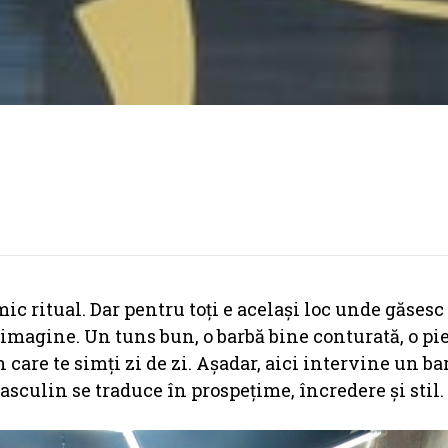
mic ritual. Dar pentru toți e același loc unde găsesc
a imagine. Un tuns bun, o barbă bine conturată, o pie
n care te simți zi de zi. Așadar, aici intervine un b
asculin se traduce în prospețime, încredere și stil.