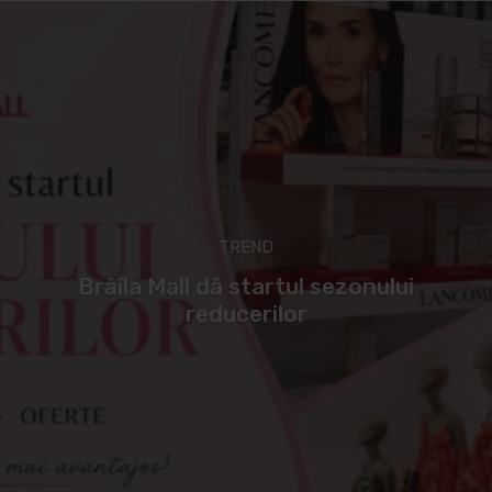
TREND
Brăila Mall dă startul sezonului
reducerilor