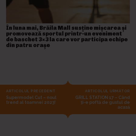
În luna mai, Brăila Mall susține mişcarea și
promovează sportul printr-un eveniment
de baschet 3×3 la care vor participa echipe
din patru orașe
ARTICOLUL PRECEDENT
ARTICOLUL URMĂTOR
Supermodel Cut – noul
GRILL STATION 17 – Când
trend al toamnei 2023!
ți-e poftă de gustul de
acasă