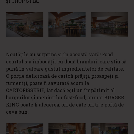
și CHOP STIX.
Noutățile au surprins și în această vară! Food
courtul s-a îmbogățit cu două branduri, care știu să
pună în valoare gustul ingredientelor de calitate.
O porție delicioasă de cartofi prăjiți, proaspeți și
rumeniți, poate fi savurată acum la
CARTOFISSERIE, iar dacă ești un împătimit al
burgerilor și meniurilor fast-food, atunci BURGER
KING poate fi alegerea, ori de câte ori ți-e poftă de
ceva bun.