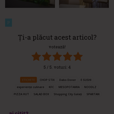
P
Ți-a plăcut acest articol?
votează!
5
/ 5. voturi:
4
ETICHETE
CHOP STIX
Dabo Doner
E SUSHI
experiențe culinare
KFC
MESOPOTAMIA
NOODLZ
PIZZA HUT
SALAD BOX
Shopping City Galați
SPARTAN
ai citit?