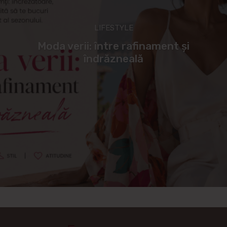
LIFESTYLE
Moda verii: între rafinament și
îndrăzneală