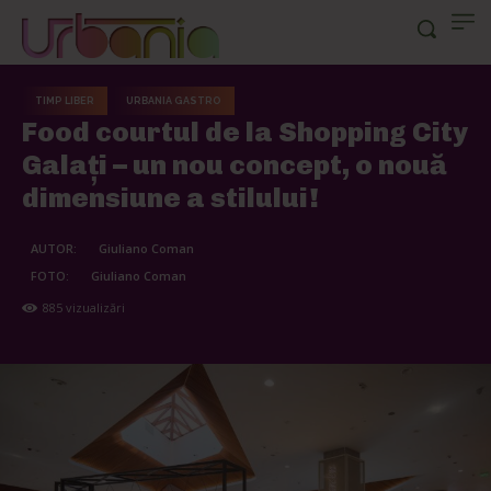
TIMP LIBER
URBANIA GASTRO
Food courtul de la Shopping City
Galați – un nou concept, o nouă
dimensiune a stilului!
AUTOR:
Giuliano Coman
FOTO:
Giuliano Coman
885
vizualizări