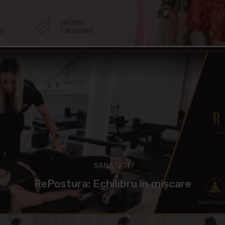
SANATATE
RePostura: Echilibru în mișcare