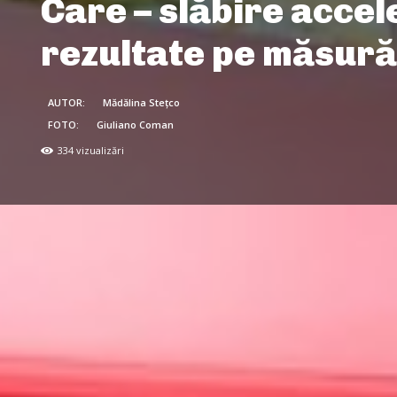
Care – slăbire accel
rezultate pe măsură
AUTOR:
Mădălina Stețco
FOTO:
Giuliano Coman
334
vizualizări