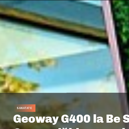
SANATATE
Geoway G400 la Be S