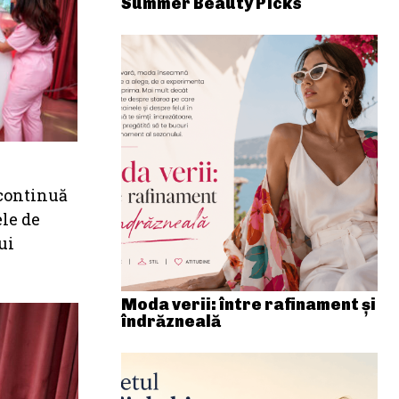
Summer Beauty Picks
 continuă
ele de
ui
Moda verii: între rafinament și
îndrăzneală