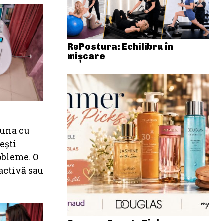
RePostura: Echilibru în
mișcare
auna cu
ești
obleme. O
 activă sau