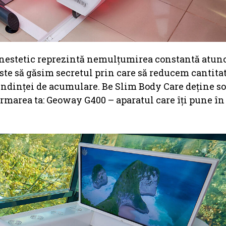
 inestetic reprezintă nemulțumirea constantă atun
ste să găsim secretul prin care să reducem cantita
tendinței de acumulare. Be Slim Body Care deține so
formarea ta: Geoway G400 – aparatul care îți pune în