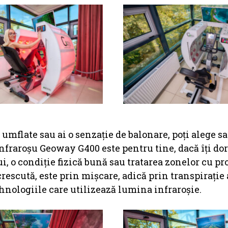
 umflate sau ai o senzație de balonare, poți alege s
infraroșu Geoway G400 este pentru tine, dacă îți dor
, o condiție fizică bună sau tratarea zonelor cu pr
rescută, este prin mișcare, adică prin transpirație
hnologiile care utilizează lumina infraroșie.