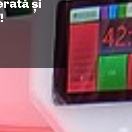
erată și
!