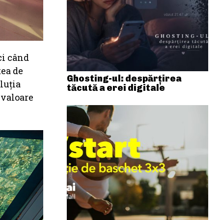
ci când
tea de
Ghosting-ul: despărțirea
luția
tăcută a erei digitale
 valoare