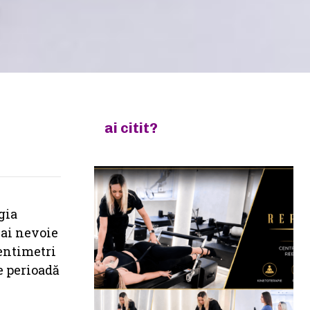
ai citit?
gia
 ai nevoie
centimetri
ce perioadă