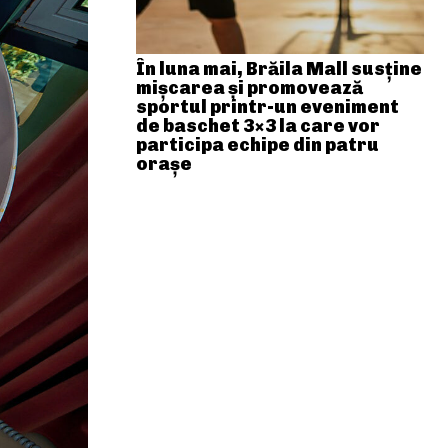
În luna mai, Brăila Mall susține
mişcarea și promovează
sportul printr-un eveniment
de baschet 3×3 la care vor
participa echipe din patru
orașe