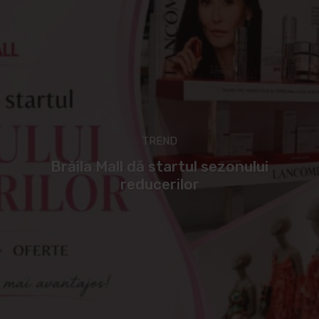
TREND
Brăila Mall dă startul sezonului
reducerilor