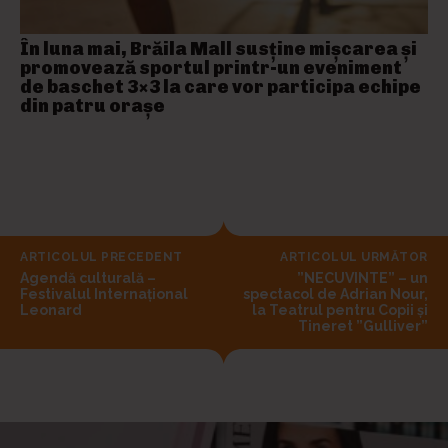
În luna mai, Brăila Mall susține mişcarea și
promovează sportul printr-un eveniment
de baschet 3×3 la care vor participa echipe
din patru orașe
ARTICOLUL PRECEDENT
ARTICOLUL URMĂTOR
Agendă culturală –
”NECUVINTE” – un
Festivalul Internațional
spectacol de Adrian Nour,
Leonard
la Teatrul pentru Copii și
Tineret ”Gulliver”