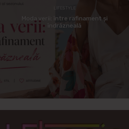
LIFESTYLE
Moda verii: între rafinament și
îndrăzneală