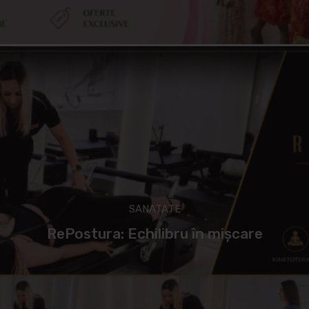
SANATATE
RePostura: Echilibru în mișcare