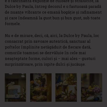
e o fascinantă explozie de culoare și strălucire, la
Dulce by Paula, întreg decorul e o fastuoasă paradă
de nuanțe vibrante ce emană bogăție și rafinament
și care îndeamnă la gust bun și bun gust, sub toate
formele.
Nu e de mirare, deci, că, aici, la Dulce by Paula, loc
consacrat prin savoare autentică, sanctuar al
poftelor împlinite netăgăduit de fiecare dată,
comorile toamnei se dezvăluie în cele mai
neașteptate forme, culori și – mai ales – gusturi
surprinzătoare, prin ispite dulci și jucăușe.