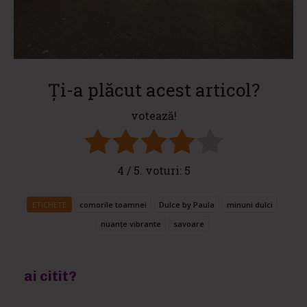
Ți-a plăcut acest articol?
votează!
4
/ 5. voturi:
5
ETICHETE
comorile toamnei
Dulce by Paula
minuni dulci
nuanțe vibrante
savoare
ai citit?