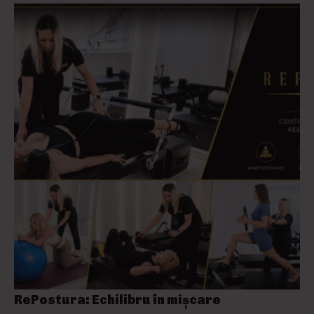
RePostura: Echilibru în mișcare