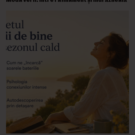
Moda verii: între rafinament și îndrăzneală