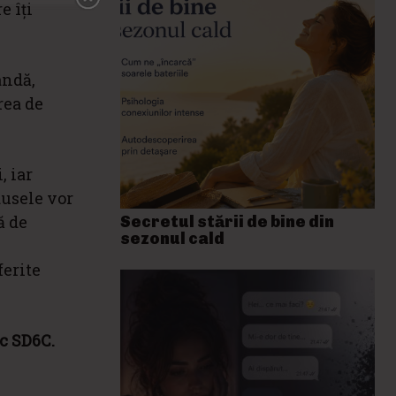
e îți
andă,
rea de
, iar
odusele vor
ă de
Secretul stării de bine din
sezonul cald
ferite
oc SD6C.