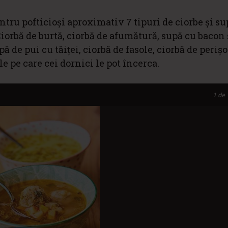
tru pofticioși aproximativ 7 tipuri de ciorbe și su
Ciorbă de burtă, ciorbă de afumătură, supă cu bacon 
 de pui cu tăiței, ciorbă de fasole, ciorbă de perișo
e pe care cei dornici le pot încerca.
1
de 