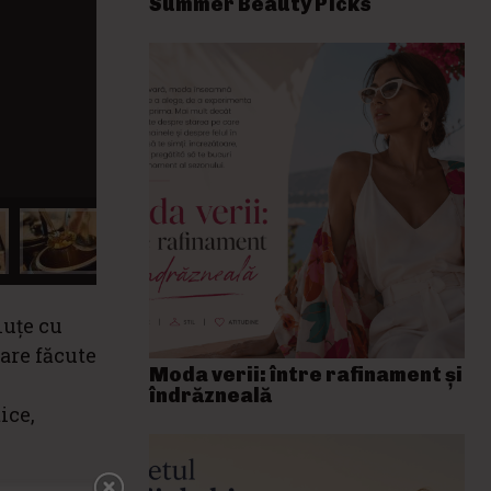
Summer Beauty Picks
luțe cu
nare făcute
Moda verii: între rafinament și
îndrăzneală
ice,