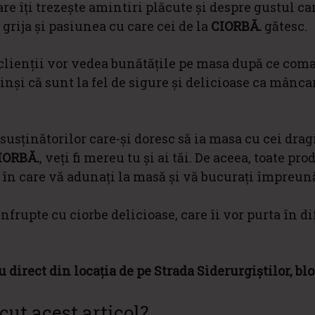
e îți trezește amintiri plăcute și despre gustul car
 grija și pasiunea cu care cei de la
CIORBĂ.
gătesc.
 clienții vor vedea bunătățile pe masa după ce com
inși că sunt la fel de sigure și delicioase ca mânca
usținătorilor care-și doresc să ia masa cu cei dragi
IORBĂ.
, veți fi mereu tu și ai tăi. De aceea, toate pr
te în care vă adunați la masă și vă bucurați împreun
 înfrupte cu ciorbe delicioase, care îi vor purta în di
 direct din locația de pe Strada Siderurgiștilor, bl
cut acest articol?