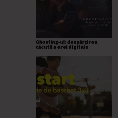
Ghosting-ul: despărțirea
tăcută a erei digitale