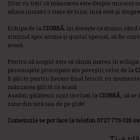
Știm cu toții că mâncarea este despre mirosul car
aduce instant o stare de bine, însă este și despre
Echipa de la
CIORBĂ.
își dorește ca atunci când
simțind apoi aroma și gustul special, să fie conv
acasă.
Pentru că scopul este să rămâi mereu în echipa s
personajele principale ale poveștii celor de la
C
fi gătite pentru fiecare final fericit, cu momen
mâncarea gătită ca acasă.
Așadar, gălățenii sunt invitați la
CIORBĂ.
, să se
zone din țară sau de pe glob!
Comenzile se pot face la telefon 0727 776 026 sau
Ți-a plă