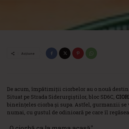
Acțiune
De acum, împătimiții ciorbelor au o nouă destina
Situat pe Strada Siderurgiștilor, bloc SD6C,
CIOR
bineînțeles ciorba și supa. Astfel, gurmanzii se 
numai, cu gustul de odinioară pe care îl regăse
„O ciorbă ca la mama acasă”