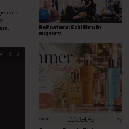
pe, care
și
RePostura: Echilibru în
are,
mișcare
18