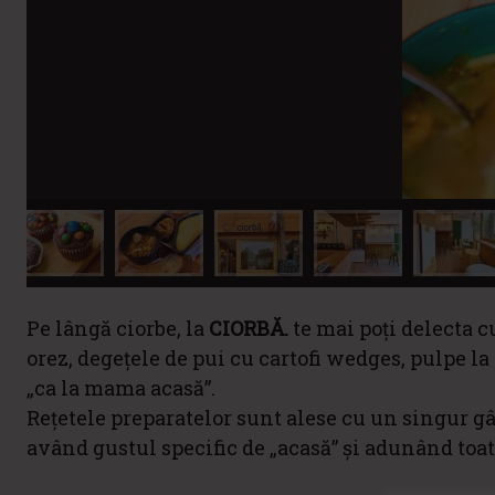
Pe lângă ciorbe, la
CIORBĂ.
te mai poți delecta c
orez, degețele de pui cu cartofi wedges, pulpe la
„ca la mama acasă”.
Rețetele preparatelor sunt alese cu un singur gâ
având gustul specific de „acasă” și adunând toat