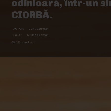
odinioară, într-un si
CIORBĂ.
AUTOR:
Dan Caburgan
FOTO:
Giuliano Coman
841
vizualizări