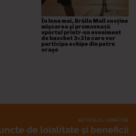
În luna mai, Brăila Mall susține
mişcarea și promovează
sportul printr-un eveniment
de baschet 3×3 la care vor
participa echipe din patru
orașe
ARTICOLUL URMĂTOR
ncte de loialitate și beneficii