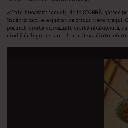
Zilnic, bucătarii iscusiți de la
CIORBĂ.
gătesc pen
încântă papilele gustative oricui trece pragul. 
porumb, ciorbă cu cârnați, ciorbă rădăuțeană, supă
ciorbă de legume, sunt doar câteva dintre ofertel