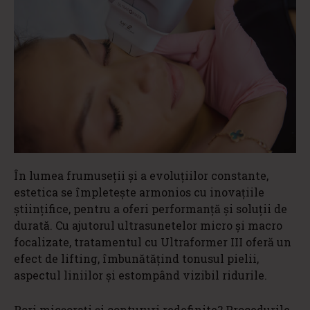
În lumea frumuseții și a evoluțiilor constante,
estetica se împletește armonios cu inovațiile
științifice, pentru a oferi performanță și soluții de
durată. Cu ajutorul ultrasunetelor micro și macro
focalizate, tratamentul cu Ultraformer III oferă un
efect de lifting, îmbunătățind tonusul pielii,
aspectul liniilor și estompând vizibil ridurile.
Pori micșorați și contururi redefinite? Procedurile