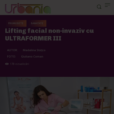
FRUMUSETE
SANATATE
Lifting facial non-invaziv cu
ULTRAFORMER III
AUTOR:
Madalina Stețco
FOTO:
Giuliano Coman
178
vizualizări