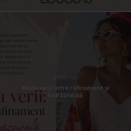
LIFESTYLE
Moda verii: între rafinament și
îndrăzneală