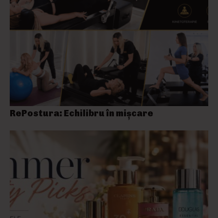
RePostura: Echilibru în mișcare