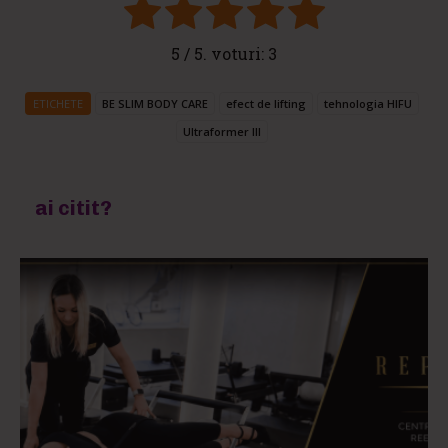
5
/ 5. voturi:
3
ETICHETE
BE SLIM BODY CARE
efect de lifting
tehnologia HIFU
Ultraformer III
ai citit?