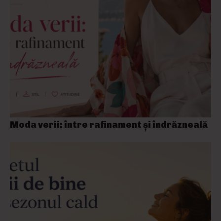
Moda verii: între rafinament și îndrăzneală