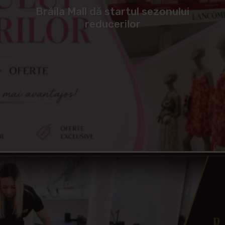
Brăila Mall dă startul sezonului
reducerilor