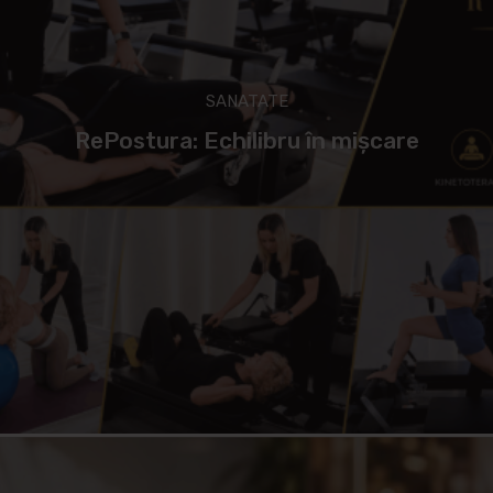
SANATATE
RePostura: Echilibru în mișcare