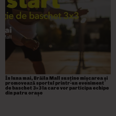
În luna mai, Brăila Mall susține mişcarea și
promovează sportul printr-un eveniment
de baschet 3×3 la care vor participa echipe
din patru orașe