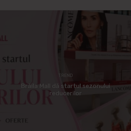
TREND
Brăila Mall dă startul sezonului
reducerilor