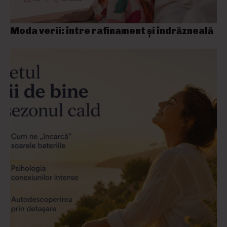
Moda verii: între rafinament și îndrăzneală