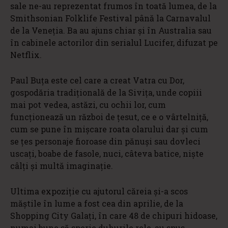
sale ne-au reprezentat frumos în toată lumea, de la
Smithsonian Folklife Festival până la Carnavalul
de la Veneția. Ba au ajuns chiar și în Australia sau
în cabinele actorilor din serialul Lucifer, difuzat pe
Netflix.
Paul Buța este cel care a creat Vatra cu Dor,
gospodăria tradițională de la Sivița, unde copiii
mai pot vedea, astăzi, cu ochii lor, cum
funcționează un război de țesut, ce e o vârtelniță,
cum se pune în mișcare roata olarului dar și cum
se țes personaje fioroase din pănuși sau dovleci
uscați, boabe de fasole, nuci, câteva batice, niște
câlți și multă imaginație.
Ultima expoziție cu ajutorul căreia și-a scos
măștile în lume a fost cea din aprilie, de la
Shopping City Galați, în care 48 de chipuri hidoase,
numai bune să sperie duhurile rele, au spus