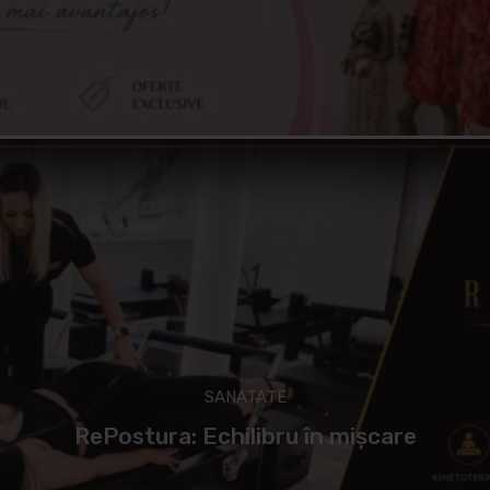
SANATATE
RePostura: Echilibru în mișcare