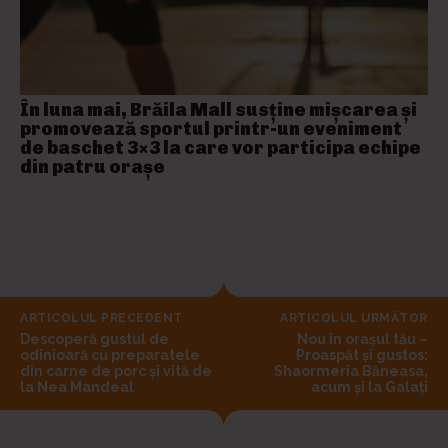
În luna mai, Brăila Mall susține mişcarea și
promovează sportul printr-un eveniment
de baschet 3×3 la care vor participa echipe
din patru orașe
ARTICOLUL PRECEDENT
ARTICOLUL URMĂTOR
Descoperă gustul de
Nou în orașul tău –
odinioară cu preparatele
Proaspăt și gustos:
din carne de porc și vită de
Shaormeria Băneasa,
la Nea Mandeal
acum și la Galați