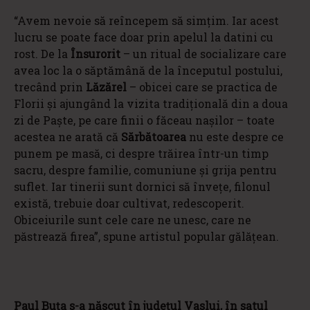
“Avem nevoie să reîncepem să simțim. Iar acest
lucru se poate face doar prin apelul la datini cu
rost. De la
Însurorit
– un ritual de socializare care
avea loc la o săptămână de la începutul postului,
trecând prin
Lăzărel
– obicei care se practica de
Florii și ajungând la vizita tradițională din a doua
zi de Paște, pe care finii o făceau nașilor – toate
acestea ne arată că
Sărbătoarea
nu este despre ce
punem pe masă, ci despre trăirea într-un timp
sacru, despre familie, comuniune și grija pentru
suflet. Iar tinerii sunt dornici să învețe, filonul
există, trebuie doar cultivat, redescoperit.
Obiceiurile sunt cele care ne unesc, care ne
păstrează firea”, spune artistul popular gălățean.
Paul Buţa s-a născut în judeţul Vaslui, în satul