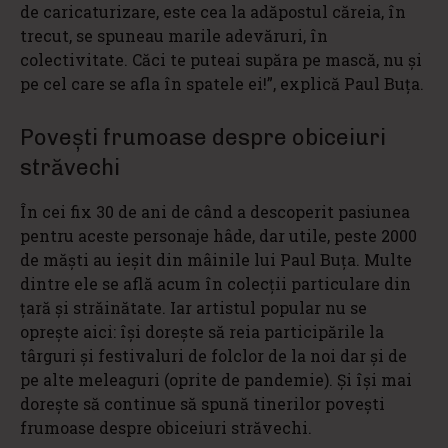
de caricaturizare, este cea la adăpostul căreia, în
trecut, se spuneau marile adevăruri, în
colectivitate. Căci te puteai supăra pe mască, nu și
pe cel care se afla în spatele ei!”, explică Paul Buța.
Povești frumoase despre obiceiuri
străvechi
În cei fix 30 de ani de când a descoperit pasiunea
pentru aceste personaje hâde, dar utile, peste 2000
de măști au ieșit din mâinile lui Paul Buța. Multe
dintre ele se află acum în colecții particulare din
țară și străinătate. Iar artistul popular nu se
oprește aici: își dorește să reia participările la
târguri și festivaluri de folclor de la noi dar și de
pe alte meleaguri (oprite de pandemie). Și își mai
dorește să continue să spună tinerilor povești
frumoase despre obiceiuri străvechi.