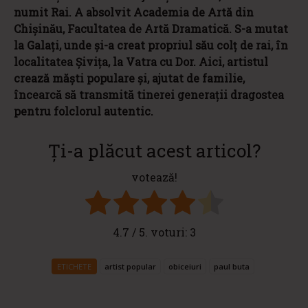
numit Rai. A absolvit Academia de Artă din
Chişinău, Facultatea de Artă Dramatică. S-a mutat
la Galaţi, unde şi-a creat propriul său colţ de rai, în
localitatea Şiviţa, la Vatra cu Dor. Aici, artistul
crează măști populare și, ajutat de familie,
încearcă să transmită tinerei generații dragostea
pentru folclorul autentic.
Ți-a plăcut acest articol?
votează!
4.7
/ 5. voturi:
3
ETICHETE
artist popular
obiceiuri
paul buta