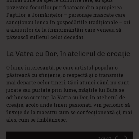
povestea focurilor purificatoare din apropierea
Paștilor, a Joimărițelor – personaje mascate care
sancționau lenea în gospodăriile tradiționale – ori
a alaiurilor de la înmormântări care veneau să
păzească sufletul celui decedat.
La Vatra cu Dor, în atelierul de creație
O lume interesantă, pe care artistul popular o
păstrează cu sfințenie, o respectă și o transmite
mai departe celor tineri. Căci atunci când nu sunt
jucate sau purtate prin lume, măștile lui Buța se
odihnesc cuminți la Vatra cu Dor, în atelierul de
creație, acolo unde tineri pasionați vin periodic să
învețe de la maestru cum se confecționează și, mai
ales, cum se îmblânzesc.
1
de 60