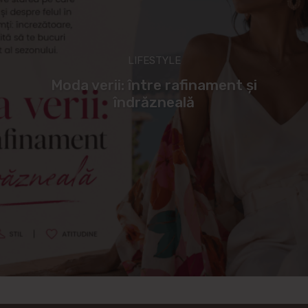
LIFESTYLE
Moda verii: între rafinament și
îndrăzneală