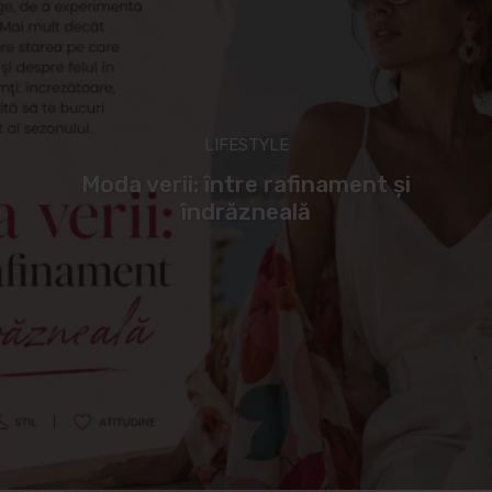
LIFESTYLE
Moda verii: între rafinament și
îndrăzneală