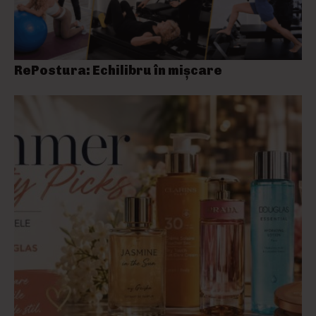
RePostura: Echilibru în mișcare