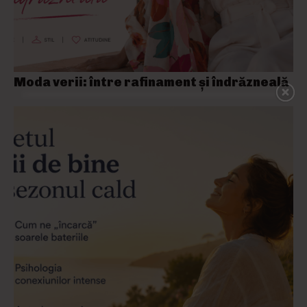
Moda verii: între rafinament și îndrăzneală