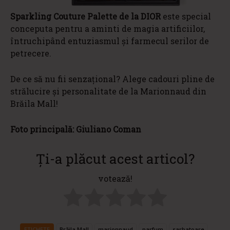
Sparkling Couture Palette de la DIOR
este special
conceputa pentru a aminti de magia artificiilor,
întruchipând entuziasmul și farmecul serilor de
petrecere.
De ce să nu fii senzațional? Alege cadouri pline de
strălucire și personalitate de la Marionnaud din
Brăila Mall!
Foto principală: Giuliano Coman
Ți-a plăcut acest articol?
votează!
ETICHETE
Brăila Mall
marionnaud
parfum
sarbatoare