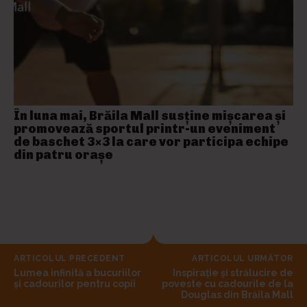
În luna mai, Brăila Mall susține mişcarea și
promovează sportul printr-un eveniment
de baschet 3×3 la care vor participa echipe
din patru orașe
ARTICOLUL PRECEDENT
ARTICOLUL URMĂTOR
Lumea infinită a bucuriilor
Inspirație și strălucire de
și cadourilor pentru copii
poveste cu cadourile de la
Douglas din Brăila Mall