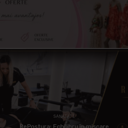
SANATATE
RePostura: Echilibru în mișcare