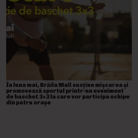
În luna mai, Brăila Mall susține mişcarea și
promovează sportul printr-un eveniment
de baschet 3×3 la care vor participa echipe
din patru orașe