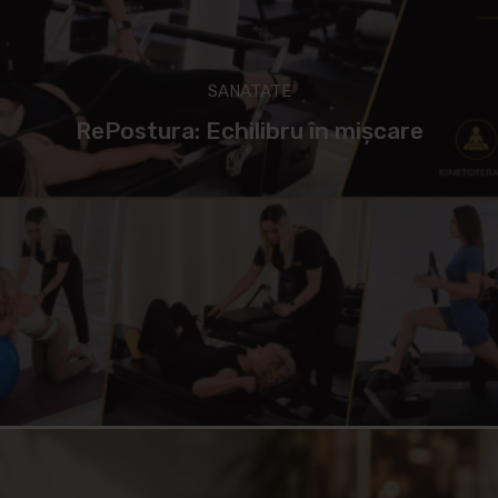
SANATATE
RePostura: Echilibru în mișcare