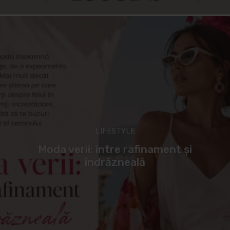
LIFESTYLE
Moda verii: între rafinament și
îndrăzneală