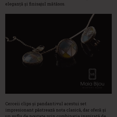
eleganță și finisajul mătăsos.
Cerceii clips și pandantivul acestui set
impresionant păstrează nota clasică, dar oferă și
un suflu de noutate prin combinația inspirată de