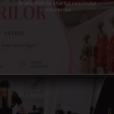
Brăila Mall dă startul sezonului
reducerilor