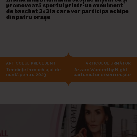
promovează sportul printr-un eveniment
de baschet 3×3 la care vor participa echipe
din patru orașe
ARTICOLUL PRECEDENT
ARTICOLUL URMĂTOR
Tendințe în machiajul de
Azzaro Wanted by Night –
nuntă pentru 2023
parfumul unei seri reușite