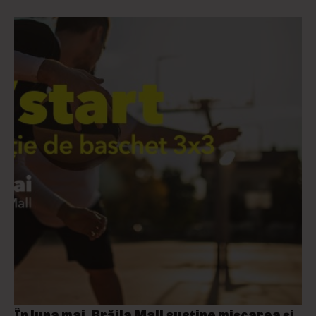
În luna mai, Brăila Mall susține mişcarea și