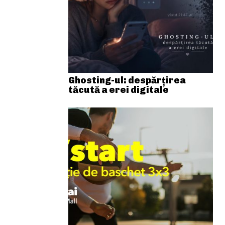
Ghosting-ul: despărțirea
tăcută a erei digitale