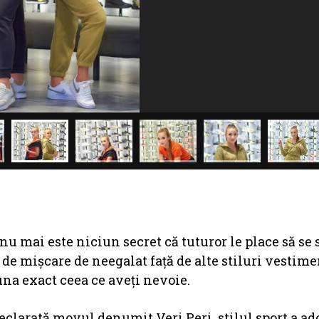
nu mai este niciun secret că tuturor le place să se
e de mișcare de neegalat față de alte stiluri vestime
una exact ceea ce aveți nevoie.
eclarată movul denumit Veri Peri, stilul sport a ad