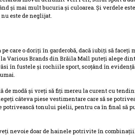
nd și mai mult bucuria și culoarea. Și verdele est
 nu este de neglijat.
 care o doriți în garderobă, dacă iubiți să faceți 
 la Various Brands din Brăila Mall puteți alege dint
si în fustele și rochiile sport, scoțând în evidență
numai.
 de modă și vreți să fiți mereu la curent cu tendin
alegeți câteva piese vestimentare care să se potrive
e potrivească tonului pielii, pentru ca în final să p
veți nevoie doar de hainele potrivite în combinații