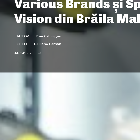
Various Brands și S
Vision din Brăila Mal
AUTOR:
Dan Caburgan
FOTO:
Giuliano Coman
345
vizualizări