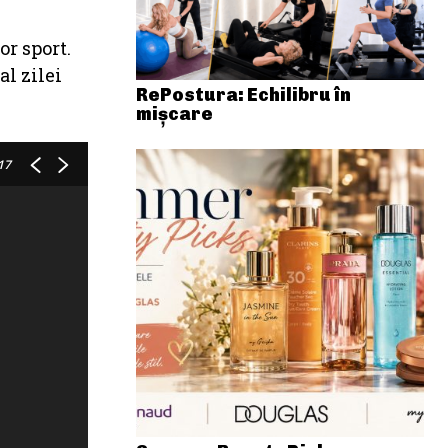
or sport.
al zilei
RePostura: Echilibru în
mișcare
17