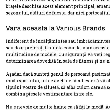
brațele deschise acest element principal, emanâ
sezonului, alături de fucsia, dar nici portocaliul
Vara aceasta la Various Brands
Indiferent de încălţămintea sau îmbrăcămintea pe
sau doar preferați ținutele comode, vara aceasta
multitudine de modele. Cu siguranță vă veți regă
determinarea dovedită în sala de fitness și nu 
Așadar, dacă sunteți genul de persoană pasionată
moda sportului, tot ce aveți de făcut este să vă 
tipului vostru de siluetă, să aibă culori care să s
combina piesele vestimentare între ele.
Nu e nevoie de multe haine ca să fiți la modă. A