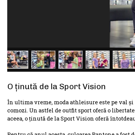
O ținută de la Sport Vision
În ultima vreme, moda athleisure este pe val și 
comozi. Un astfel de outfit sport oferă o libertat
aceea, o ținută de la Sport Vision oferă întotdea
Pentru că anul acesta, culoarea Pantone a fost d