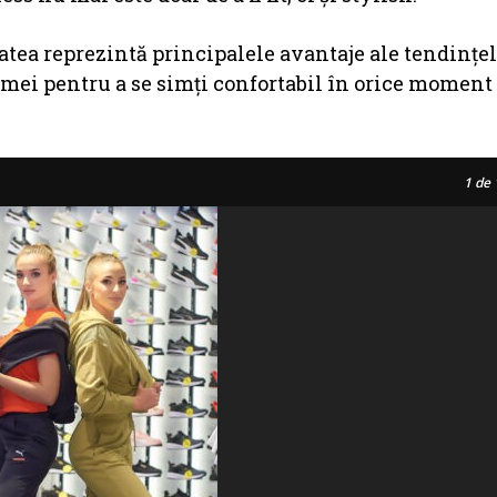
tatea reprezintă principalele avantaje ale tendinţel
emei pentru a se simți confortabil în orice moment 
1
de 