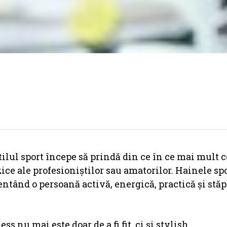
tilul sport începe să prindă din ce în ce mai mult c
zice ale profesioniștilor sau amatorilor. Hainele spo
entând o persoană activă, energică, practică și stă
ss nu mai este doar de a fi fit, ci și stylish.