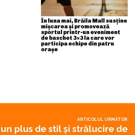
În luna mai, Brăila Mall susține
mişcarea și promovează
sportul printr-un eveniment
de baschet 3×3 la care vor
participa echipe din patru
orașe
ARTICOLUL URMĂTOR
n plus de stil și strălucire de