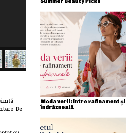
Summer Beauty Picks
 simtă
Moda verii: între rafinament și
îndrăzneală
ntare. De
optat cu