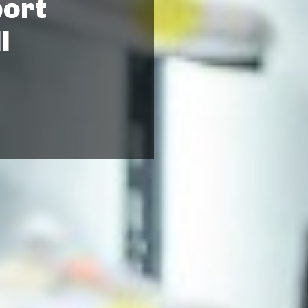
port
l