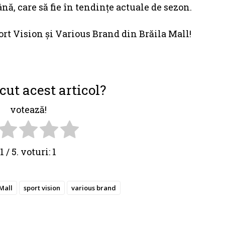
nă, care să fie în tendințe actuale de sezon.
ort Vision şi Various Brand din Brăila Mall!
cut acest articol?
votează!
1
/ 5. voturi:
1
Mall
sport vision
various brand