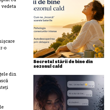
e vedeta
mișcare
r-o
Secretul stării de bine din
sezonul cald
țele din
ască
uteţi
le