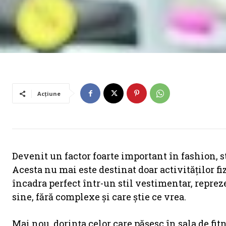
Acțiune
Devenit un factor foarte important în fashion, s
Acesta nu mai este destinat doar activităților fi
încadra perfect într-un stil vestimentar, reprez
sine, fără complexe și care știe ce vrea.
Mai nou, dorința celor care pășesc în sala de fitne