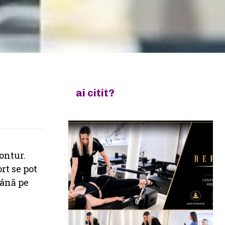
ai citit?
ontur.
rt se pot
până pe