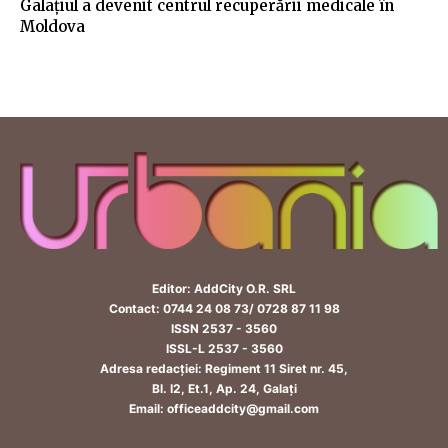
Galațiul a devenit centrul recuperării medicale în
Moldova
Editor: AddCity O.R. SRL
Contact: 0744 24 08 73/ 0728 87 11 98
ISSN 2537 - 3560
ISSL-L 2537 - 3560
Adresa redacției: Regiment 11 Siret nr. 45,
Bl. I2, Et.1, Ap. 24, Galați
Email: officeaddcity@gmail.com