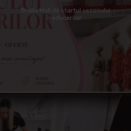
Brăila Mall dă startul sezonului
reducerilor