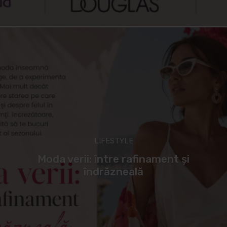
LIFESTYLE
Moda verii: între rafinament și
îndrăzneală