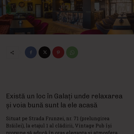
Există un loc în Galați unde relaxarea
și voia bună sunt la ele acasă
Situat pe Strada Frunzei, nr. 71 (prelungirea
Brăilei), la etajul 1 al clădirii, Vintage Pub îşi
propune să aducă în oraș eleganţa şi atmosfera