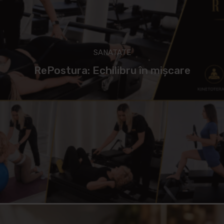
SANATATE
RePostura: Echilibru în mișcare