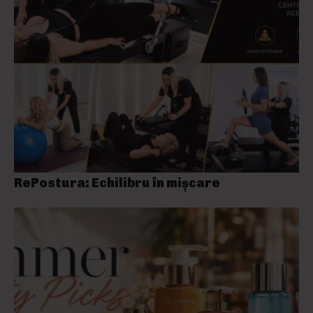
RePostura: Echilibru în mișcare