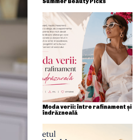
Summer Beauty Picks
Moda verii: între rafinament și
îndrăzneală