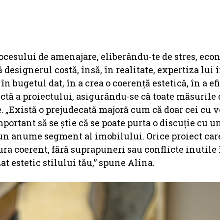
rocesului de amenajare, eliberându-te de stres, ec
 designerul costă, însă, în realitate, expertiza lui î
n bugetul dat, în a crea o coerență estetică, în a ef
tă a proiectului, asigurându-se că toate măsurile 
. „Există o prejudecată majoră cum că doar cei cu 
portant să se știe că se poate purta o discuție cu u
 un anume segment al imobilului. Orice proiect car
ura coerent, fără suprapuneri sau conflicte inutile 
at estetic stilului tău,” spune Alina.