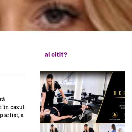
ai citit?
l
ră
i în cazul
 artist, a