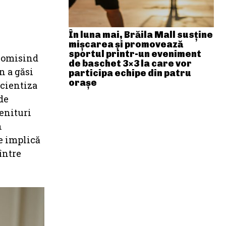
În luna mai, Brăila Mall susține
mişcarea și promovează
sportul printr-un eveniment
onomisind
de baschet 3×3 la care vor
n a găsi
participa echipe din patru
orașe
icientiza
de
venituri
n
e implică
între