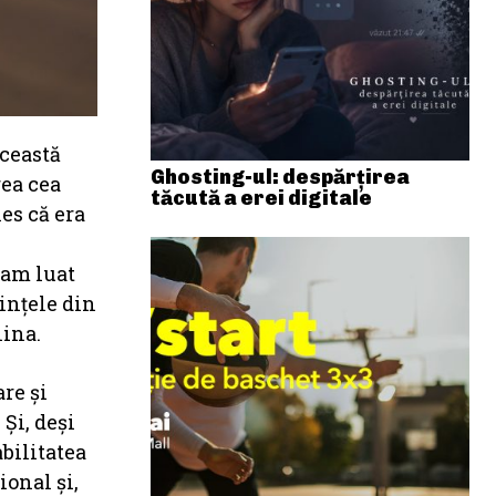
această
Ghosting-ul: despărțirea
rea cea
tăcută a erei digitale
es că era
, am luat
ințele din
lina.
are și
 Și, deși
bilitatea
ional și,