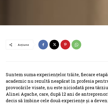
Acțiune
Suntem suma experiențelor trăite, fiecare etap
academic nu rezultă neapărat în profesia pentru c
provocările visate, nu este niciodată prea târziu
Alinei Agache, care, după 12 ani de antreprenoria
decis să îmbine cele două experiențe și a deveni