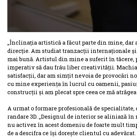
„Înclinația artistică a făcut parte din mine, dar
direcție. Am studiat tranzacții internaționale ș
mai bună. Artistul din mine a suferit în tăcere
imperativ să dau frâu liber creativității. Mach
satisfacții, dar am simțit nevoia de provocări noi
cu mine experiența în lucrul cu oamenii, pasiun
construcții și am plecat spre ceea ce mă atrăgea
A urmat o formare profesională de specialitate, c
randare 3D. „Designul de interior se aliniază în m
nu activez în acest domeniu de foarte mult timp
de a descifra ce își dorește clientul cu adevărat.