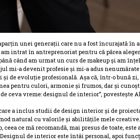
 aparțin unei generații care nu a fost încurajată în 
i am intrat în antreprenoriat pentru că părea alege
, până când am urmat un curs de makeup și am înțel
iajul mi-a devenit profesie și mi-a adus nenumărate
 și de evoluție profesională. Așa că, într-o bună zi
ea pentru culori, armonie și frumos, dar și cunoșt
 de ceva vreme: designul de interior”, povestește A
are a inclus studii de design interior și de proiect
od natural cu valorile și abilitățile mele creative.
, ceea ce mă recomandă, mai presus de toate, este a
 Designul de interior este întâi personal, apoi funcț