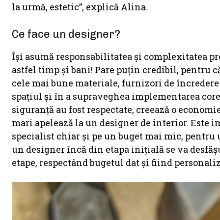
la urmă, estetic”, explică Alina.
Ce face un designer?
Își asumă responsabilitatea și complexitatea p
astfel timp și bani! Pare puțin credibil, pentru că
cele mai bune materiale, furnizori de încredere î
spațiul și în a supraveghea implementarea corec
siguranță au fost respectate, creează o economie
mari apelează la un designer de interior. Este im
specialist chiar și pe un buget mai mic, pentru
un designer încă din etapa inițială se va desfăș
etape, respectând bugetul dat și fiind personaliz