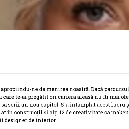
ă apropiindu-ne de menirea noastră. Dacă parcursu
are te-ai pregătit ori cariera aleasă nu îți mai ofe
 să scrii un nou capitol! S-a întâmplat acest lucru ș
t în construcții și alți 12 de creativitate ca makeup
t designer de interior.