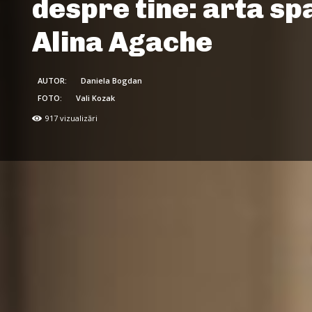
despre tine: arta spa
Alina Agache
AUTOR:
Daniela Bogdan
FOTO:
Vali Kozak
917
vizualizări