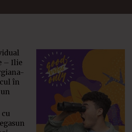
vidual
 – Ilie
rgiana-
cul în
 un
 cu
Megasun