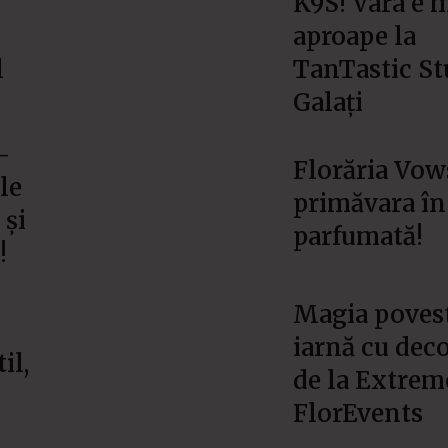
K9S! Vara e 
aproape la
l
TanTastic St
Galați
–
Florăria Vow
le
primăvara în
 și
parfumată!
!
Magia povest
&
iarnă cu deco
il,
de la Extrem
FlorEvents