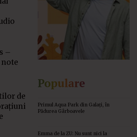
mai
udio
s –
 note
Populare
ilor de
rațiuni
Primul Aqua Park din Galaţi, în
Pădurea Gârboavele
e
Emma de la ZU: Nu sunt nici la