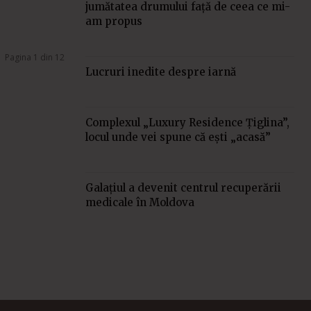
jumătatea drumului față de ceea ce mi-
am propus
Pagina 1 din 12
Lucruri inedite despre iarnă
Complexul „Luxury Residence Ţiglina”,
locul unde vei spune că eşti „acasă”
Galațiul a devenit centrul recuperării
medicale în Moldova