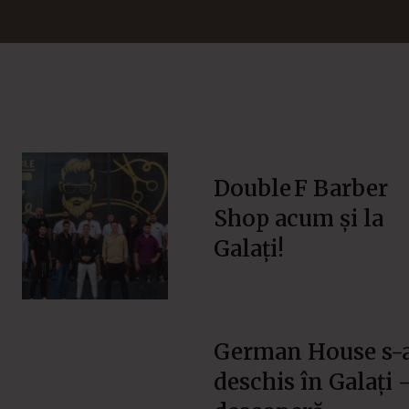
Double F Barber
Shop acum și la
Galați!
German House s-
deschis în Galați 