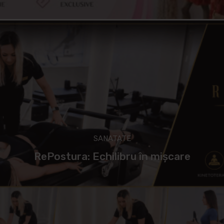
SANATATE
RePostura: Echilibru în mișcare