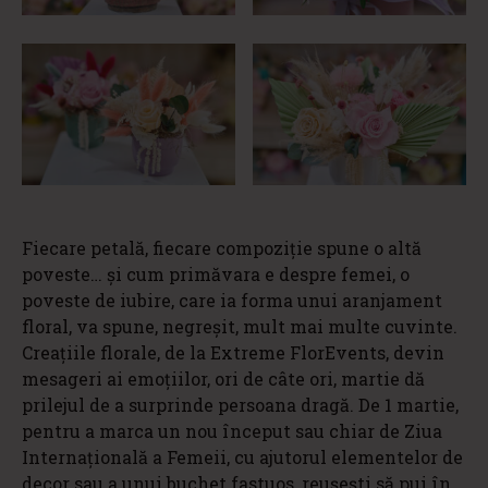
Fiecare petală, fiecare compoziție spune o altă
poveste… și cum primăvara e despre femei, o
poveste de iubire, care ia forma unui aranjament
floral, va spune, negreșit, mult mai multe cuvinte.
Creațiile florale, de la Extreme FlorEvents, devin
mesageri ai emoțiilor, ori de câte ori, martie dă
prilejul de a surprinde persoana dragă. De 1 martie,
pentru a marca un nou început sau chiar de Ziua
Internațională a Femeii, cu ajutorul elementelor de
decor sau a unui buchet fastuos, reușești să pui în