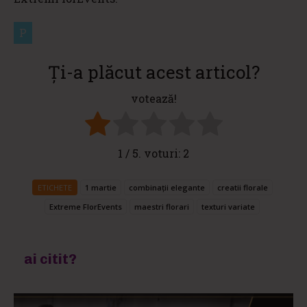
P
Ți-a plăcut acest articol?
votează!
1
/ 5. voturi:
2
ETICHETE
1 martie
combinații elegante
creatii florale
Extreme FlorEvents
maestri florari
texturi variate
ai citit?