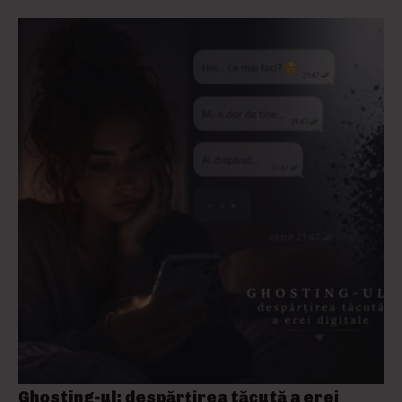
Ghosting-ul: despărțirea tăcută a erei