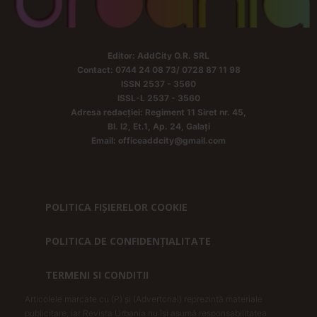
Editor: AddCity O.R. SRL
Contact: 0744 24 08 73/ 0728 87 11 98
ISSN 2537 - 3560
ISSL-L 2537 - 3560
Adresa redacției: Regiment 11 Siret nr. 45,
Bl. I2, Et.1, Ap. 24, Galați
Email: officeaddcity@gmail.com
POLITICA FIȘIERELOR COOKIE
POLITICA DE CONFIDENȚIALITATE
TERMENI SI CONDITII
Articolele marcate cu (P) și (Advertorial) reprezintă materiale
publicitare, iar Revista Urbania nu își asumă responsabilitatea