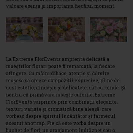
valoare esența și importanța fiecărui moment.
La Extreme FlorEvents amprenta delicată a
maeștrilor florari poate fi remarcată, la fiecare
atingere. Cu mâini dibace, atenție și dăruire
reușesc să creeze compoziții expresive, pline de
gust estetic, gingășie și delicatețe, cât curpinde. Și
pentru că primăvara iubește culorile, Extreme
FlorEvents surprinde prin combinații elegante,
texturi variate și cromatică bine aleasă, care
vorbesc despre spiritul încântător și farmecul
acestui anotimp. Fie că este vorba despre un
buchet de flori, un aranjament îndrăzneț sau o