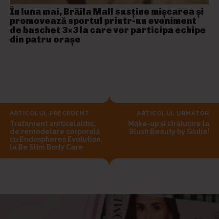
În luna mai, Brăila Mall susține mişcarea și
promovează sportul printr-un eveniment
de baschet 3×3 la care vor participa echipe
din patru orașe
ARTICOLUL PRECEDENT
ARTICOLUL URMĂTOR
Tratament aniticelulitic,
Make-up și strălucire la
de remodelare corporală
Blush Beauty by Giulia!
cu Endospheres Evolution,
la Be Slim Body Care