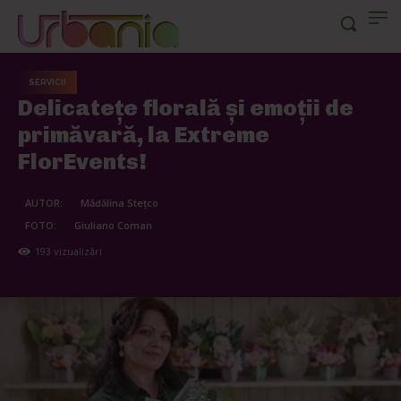
SERVICII
Delicatețe florală și emoții de
primăvară, la Extreme
FlorEvents!
AUTOR:
Mădălina Stețco
FOTO:
Giuliano Coman
193
vizualizări