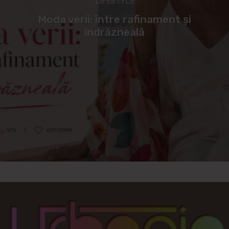
LIFESTYLE
Moda verii: între rafinament și
îndrăzneală