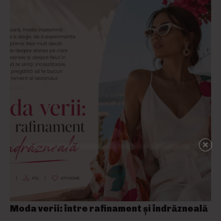
Moda verii: între rafinament și îndrăzneală