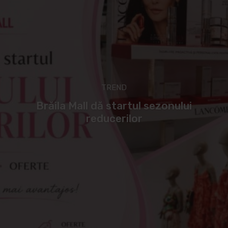
TREND
Brăila Mall dă startul sezonului
reducerilor