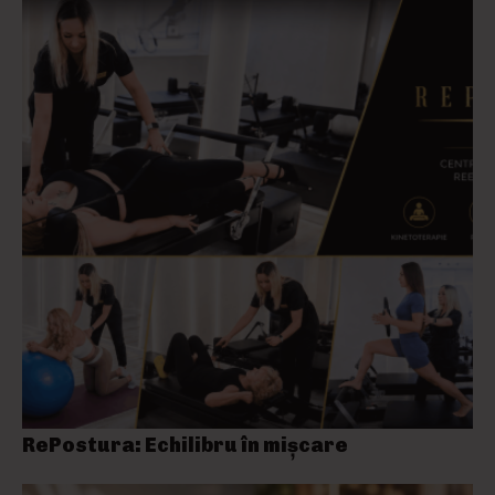
RePostura: Echilibru în mișcare