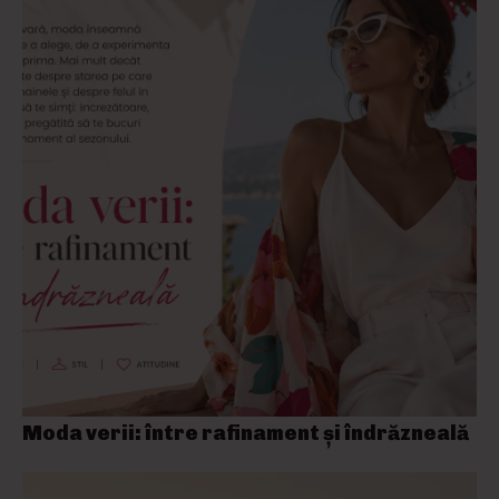
Moda verii: între rafinament și îndrăzneală