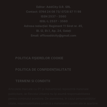
Editor: AddCity O.R. SRL
Contact: 0744 24 08 73/ 0728 87 11 98
ISSN 2537 - 3560
ISSL-L 2537 - 3560
Adresa redacției: Regiment 11 Siret nr. 45,
Bl. I2, Et.1, Ap. 24, Galați
Email: officeaddcity@gmail.com
POLITICA FIȘIERELOR COOKIE
POLITICA DE CONFIDENȚIALITATE
TERMENI SI CONDITII
Articolele marcate cu (P) și (Advertorial) reprezintă materiale
publicitare, iar Revista Urbania nu își asumă responsabilitatea
pentru conținutul acestora. De asemenea, în cazul personalităților
citate, responsabilitatea juridică a materialelor publicate le aparține.