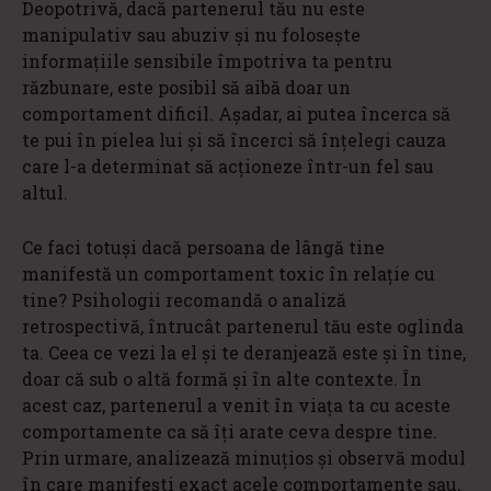
Deopotrivă, dacă partenerul tău nu este
manipulativ sau abuziv și nu folosește
informațiile sensibile împotriva ta pentru
răzbunare, este posibil să aibă doar un
comportament dificil. Așadar, ai putea încerca să
te pui în pielea lui și să încerci să înțelegi cauza
care l-a determinat să acționeze într-un fel sau
altul.
Ce faci totuși dacă persoana de lângă tine
manifestă un comportament toxic în relație cu
tine? Psihologii recomandă o analiză
retrospectivă, întrucât partenerul tău este oglinda
ta. Ceea ce vezi la el și te deranjează este și în tine,
doar că sub o altă formă și în alte contexte. În
acest caz, partenerul a venit în viața ta cu aceste
comportamente ca să îți arate ceva despre tine.
Prin urmare, analizează minuțios și observă modul
în care manifești exact acele comportamente sau,