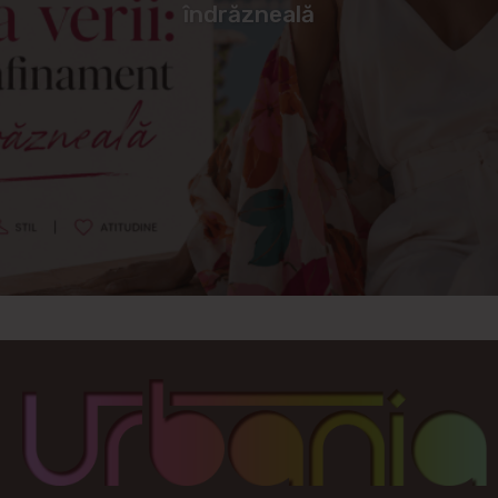
îndrăzneală