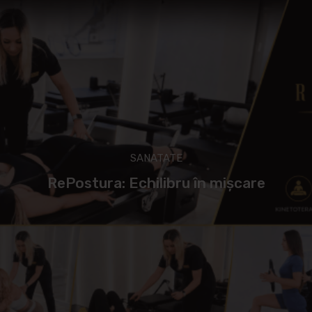
SANATATE
RePostura: Echilibru în mișcare