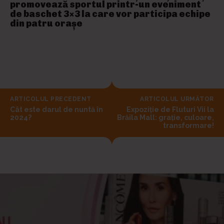
promovează sportul printr-un eveniment
de baschet 3×3 la care vor participa echipe
din patru orașe
ARTICOLUL PRECEDENT
ARTICOLUL URMĂTOR
Cât este darul de nuntă în
Expoziție de Fluturi Vii la
2024?
Brăila Mall: grație, culoare,
transformare!