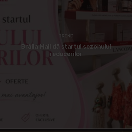
TREND
Brăila Mall dă startul sezonului
reducerilor