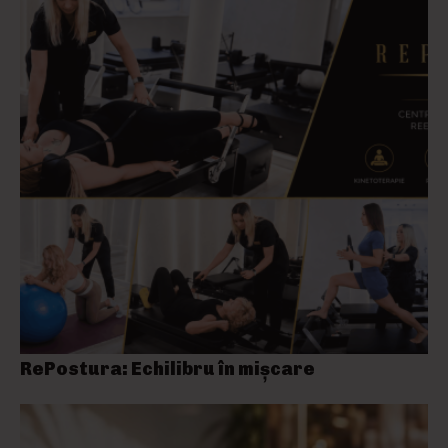
RePostura: Echilibru în mișcare