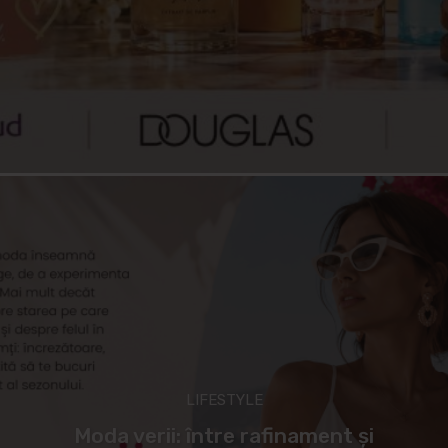
LIFESTYLE
Moda verii: între rafinament și