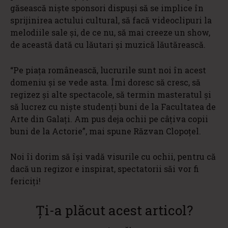
găsească nişte sponsori dispuşi să se implice în
sprijinirea actului cultural, să facă videoclipuri la
melodiile sale şi, de ce nu, să mai creeze un show,
de această dată cu lăutari şi muzică lăutărească.
“Pe piaţa românească, lucrurile sunt noi în acest
domeniu şi se vede asta. Îmi doresc să cresc, să
regizez şi alte spectacole, să termin masteratul şi
să lucrez cu nişte studenţi buni de la Facultatea de
Arte din Galaţi. Am pus deja ochii pe câţiva copii
buni de la Actorie”, mai spune Răzvan Clopoţel.
Noi îi dorim să îşi vadă visurile cu ochii, pentru că
dacă un regizor e inspirat, spectatorii săi vor fi
fericiţi!
Ți-a plăcut acest articol?