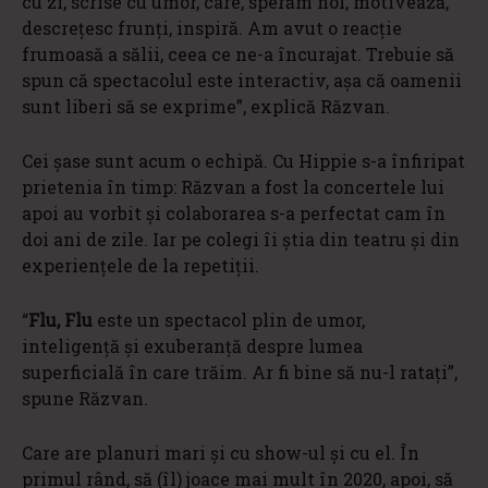
cu zi, scrise cu umor, care, sperăm noi, motivează,
descreţesc frunţi, inspiră. Am avut o reacţie
frumoasă a sălii, ceea ce ne-a încurajat. Trebuie să
spun că spectacolul este interactiv, aşa că oamenii
sunt liberi să se exprime”, explică Răzvan.
Cei şase sunt acum o echipă. Cu Hippie s-a înfiripat
prietenia în timp: Răzvan a fost la concertele lui
apoi au vorbit şi colaborarea s-a perfectat cam în
doi ani de zile. Iar pe colegi îi ştia din teatru şi din
experienţele de la repetiţii.
“
Flu, Flu
este un spectacol plin de umor,
inteligență și exuberanță despre lumea
superficială în care trăim. Ar fi bine să nu-l rataţi”,
spune Răzvan.
Care are planuri mari şi cu show-ul şi cu el. În
primul rând, să (îl) joace mai mult în 2020, apoi, să