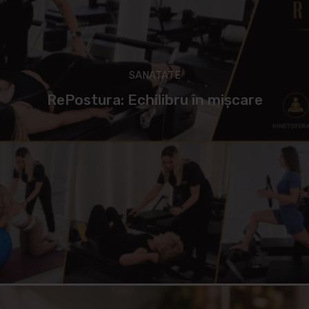
SANATATE
RePostura: Echilibru în mișcare