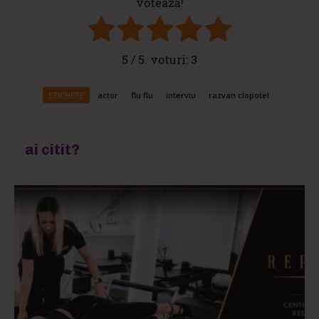
votează!
5
/ 5. voturi:
3
ETICHETE
actor
flu flu
interviu
razvan clopotel
ai citit?