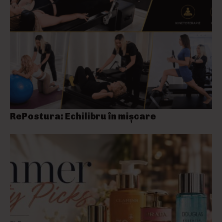
RePostura: Echilibru în mișcare