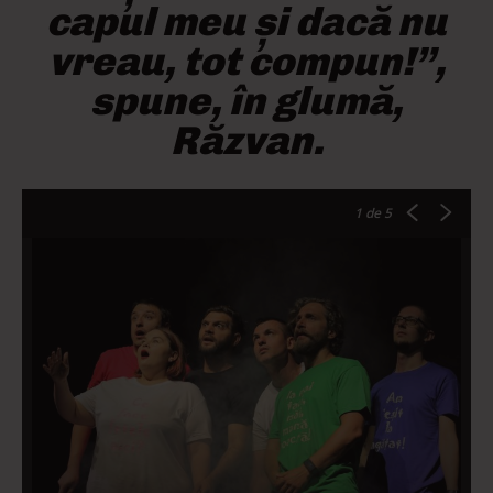
capul meu şi dacă nu
vreau, tot compun!”,
spune, în glumă,
Răzvan.
1
de 5