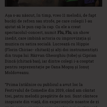
Aşa s-au născut, în timp, vreo 11 melodii, de fapt
bucăţi de refren sau strofe, pe care colegii l-au
ajutat să le pun cap la cap. Cu ele a creat
spectacolul-concert, numit
Flu, Flu
, un show
inedit, care imbină actoria cu improvizaţia şi
muzica cu satira socială. Lucrează cu Hippie
(Florin Chiriac- chitară) şi alţi doi instrumentişti
din trupa lui: Răzvan Gheorghiu (tobe) şi Ciprian
Dincă (chitară bas), iar dintre colegi i-a cooptat
pentru reprezentaţie pe Oana Mogoş şi Ionuț
Moldoveanu.
“Prima întâlnire cu publicul a avut loc la
Festivalul de Comedie din 2019, când am cântat
trei, patru melodii pregătite de noi. Sunt cântece
inspirate din viaţă, din experienţele noastre de zi