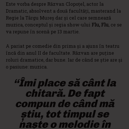
Este vorba despre Răzvan Clopoţel, actor la
Dramatic, absolvent a două facultăţi, masterand la
Regie la Târgu Mureş dar şi cel care semnează
muzica, conceptul şi regia show-ului
Flu, Flu
, ce se
va repune în scenă pe 13 martie.
A pariat pe comedie din prima şi a ajuns în teatru
încă din anul II de facultate. Răzvan are puţine
roluri dramatice, dar bune. Iar de când se ştie are şi
o pasiune: muzica.
“Îmi place să cânt la
chitară. De fapt
compun de când mă
ştiu, tot timpul se
naşte o melodie în