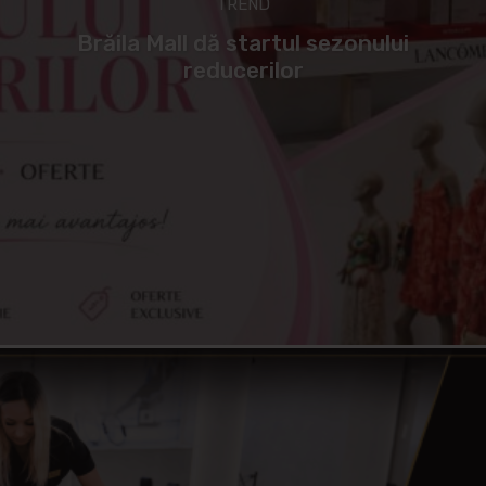
TREND
Brăila Mall dă startul sezonului
reducerilor