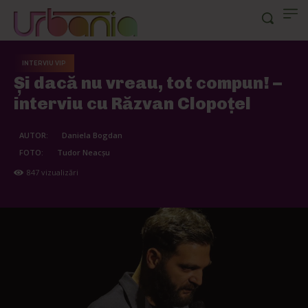
INTERVIU VIP
Şi dacă nu vreau, tot compun! –
interviu cu Răzvan Clopoţel
AUTOR:
Daniela Bogdan
FOTO:
Tudor Neacșu
847
vizualizări