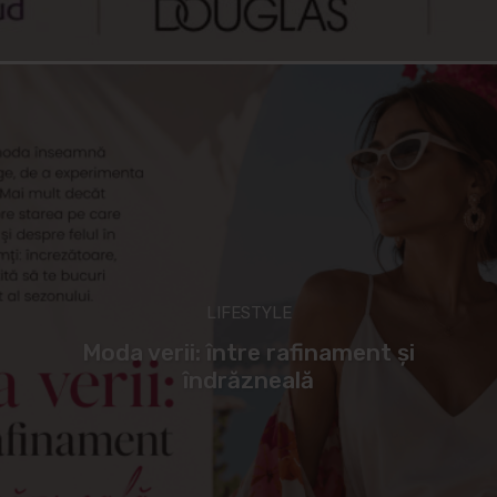
LIFESTYLE
Moda verii: între rafinament și
îndrăzneală