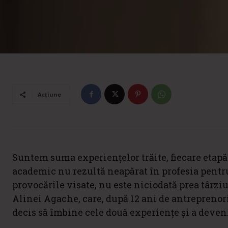
Acțiune
Suntem suma experiențelor trăite, fiecare etap
academic nu rezultă neapărat în profesia pentru c
provocările visate, nu este niciodată prea târziu
Alinei Agache, care, după 12 ani de antreprenoria
decis să îmbine cele două experiențe și a deveni