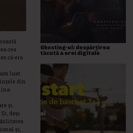
această
Ghosting-ul: despărțirea
rea cea
tăcută a erei digitale
es că era
, am luat
ințele din
lina.
are și
 Și, deși
bilitatea
ional și,