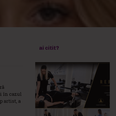
ai citit?
l
ră
i în cazul
 artist, a