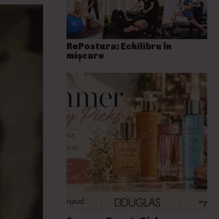
RePostura: Echilibru în
mișcare