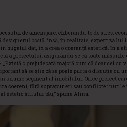
rocesului de amenajare, eliberându-te de stres, ec
 designerul costă, însă, în realitate, expertiza lui î
n bugetul dat, în a crea o coerență estetică, în a ef
tă a proiectului, asigurându-se că toate măsurile 
. „Există o prejudecată majoră cum că doar cei cu 
portant să se știe că se poate purta o discuție cu u
 un anume segment al imobilului. Orice proiect car
ura coerent, fără suprapuneri sau conflicte inutile 
at estetic stilului tău,” spune Alina.