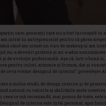
 aparțin unei generații care nu a fost încurajată în 
i am intrat în antreprenoriat pentru că părea alege
, până când am urmat un curs de makeup și am înțel
iajul mi-a devenit profesie și mi-a adus nenumărate
 și de evoluție profesională. Așa că, într-o bună zi
ea pentru culori, armonie și frumos, dar și cunoșt
 de ceva vreme: designul de interior”, povestește A
are a inclus studii de design interior și de proiect
od natural cu valorile și abilitățile mele creative.
, ceea ce mă recomandă, mai presus de toate, este a
 Designul de interior este întâi personal, apoi funcț