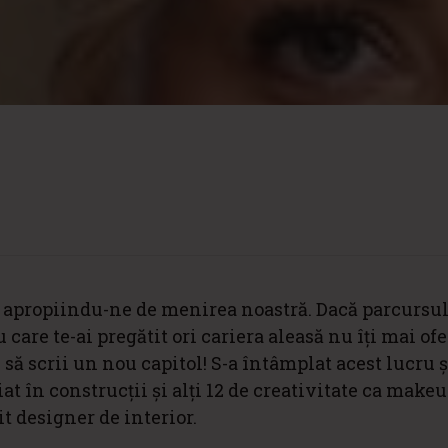
ă apropiindu-ne de menirea noastră. Dacă parcursu
are te-ai pregătit ori cariera aleasă nu îți mai ofe
 să scrii un nou capitol! S-a întâmplat acest lucru ș
t în construcții și alți 12 de creativitate ca makeup
t designer de interior.