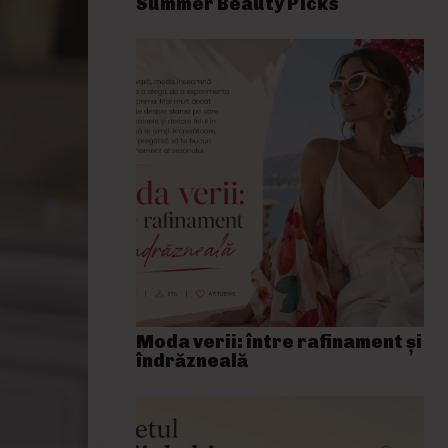
Summer Beauty Picks
Moda verii: între rafinament și
îndrăzneală