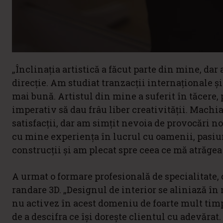
„Înclinația artistică a făcut parte din mine, dar
direcție. Am studiat tranzacții internaționale ș
mai bună. Artistul din mine a suferit în tăcere
imperativ să dau frâu liber creativității. Mach
satisfacții, dar am simțit nevoia de provocări noi
cu mine experiența în lucrul cu oamenii, pasiun
construcții și am plecat spre ceea ce mă atrăgea
A urmat o formare profesională de specialitate, c
randare 3D. „Designul de interior se aliniază în m
nu activez în acest domeniu de foarte mult timp
de a descifra ce își dorește clientul cu adevărat.