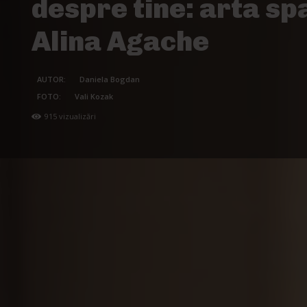
despre tine: arta spa
Alina Agache
AUTOR:
Daniela Bogdan
FOTO:
Vali Kozak
915
vizualizări