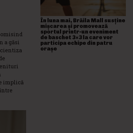
În luna mai, Brăila Mall susține
mişcarea și promovează
sportul printr-un eveniment
onomisind
de baschet 3×3 la care vor
n a găsi
participa echipe din patru
orașe
icientiza
de
venituri
n
e implică
între