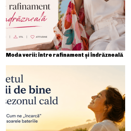
Moda verii: între rafinament și îndrăzneală