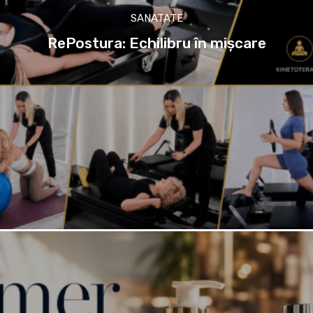
SANATATE
RePostura: Echilibru în mișcare