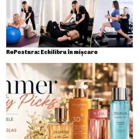
RePostura: Echilibru în mișcare