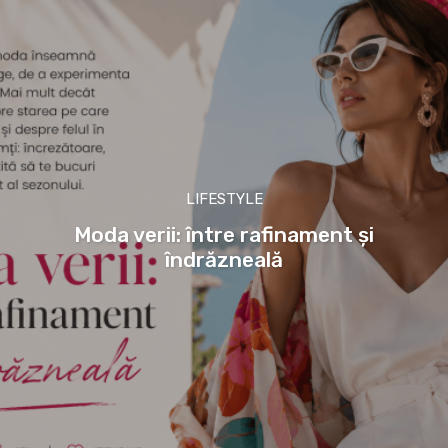
LIFESTYLE
Moda verii: între rafinament și
îndrăzneală