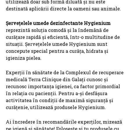
utilizează doar sub formă diluată și nu este
destinată aplicării directe la oameni sau animale.
Șervețelele umede dezinfectante Hygienium
reprezintă soluția comodă și la îndemână de
curățare rapidă și eficientă, într-o multitudine de
situații. Șervețelele umede Hygienium sunt
concepute special pentru a curăța, hidrata și
igieniza pielea.
Experții în sănătate de la Complexul de recuperare
medicală Terra Clinique din Galați cunosc și
recunosc importanța igienei, ca factor primordial
în relația cu pacienții. Pentru a-și desfășura
activitatea în condiții de maximă siguranță și
curățenie, utilizează produsele Hygienium.
Ai încredere în recomandările experților, mizează
pe igienă și sănătate! Folosește și tu produsele cu