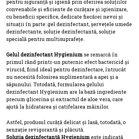
pentru siguranță și igienă prin oferirea soluțiilor
convenabile și eficiente de curățare și igienizare,
cu beneficii specifice, dedicate fiecărei nevoi și
situații în parte: gel dezinfectant, șervețele umede
dezinfectante, soluție dezinfectantă, soluție
specială pentru multisuprafețe.
Gelul dezinfectant Hygienium
se remarcă în
primul rând printr-un puternic efect bactericid și
virucid, fiind ideal pentru dezinfectare, întrucât
nu necesită folosirea suplimentară a apei și a
săpunului. Totodată, formularea gelului
dezinfectant Hygienium are la bază ingrediente
precum glicerina și extractul de aloe vera, care
ajută la hidratarea și catifelarea mâinilor.
Astfel, produsul curăță delicat și lasă, totodată, o
senzație revigorantă și plăcută.
Soluția dezinfectantă Hygienium
este indicată