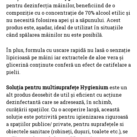
pentru dezinfecția mâinilor, beneficiind de o
compoziție cu o concentrație de 70% alcool etilic și
nu necesită folosirea apei și a săpunului. Acest
produs este, așadar, ideal de utilizat în situațiile
când spălarea mâinilor nu este posibilă.
În plus, formula cu uscare rapidă nu lasă o senzație
lipicioasă pe mâini iar extractele de aloe vera și
glicerină conținute conferă un efect de catifelare a
pielii.
Soluția pentru multisuprafețe Hygienium
este un
alt produs deosebit de util și eficient cu acțiune
dezinfectantă care se adresează, în schimb,
curățării spațiilor. Cu o acoperire largă, această
soluție este potrivită pentru igienizarea riguroasă
a spațiilor publice/ private, pentru suprafețele si
obiectele sanitare (robineți, dușuri, toalete etc.), se