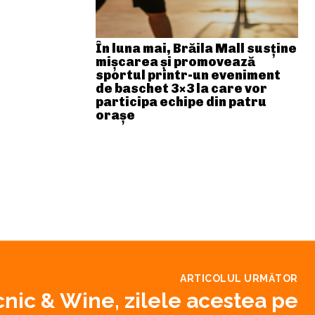
În luna mai, Brăila Mall susține
mişcarea și promovează
sportul printr-un eveniment
de baschet 3×3 la care vor
participa echipe din patru
orașe
ARTICOLUL URMĂTOR
nic & Wine, zilele acestea pe