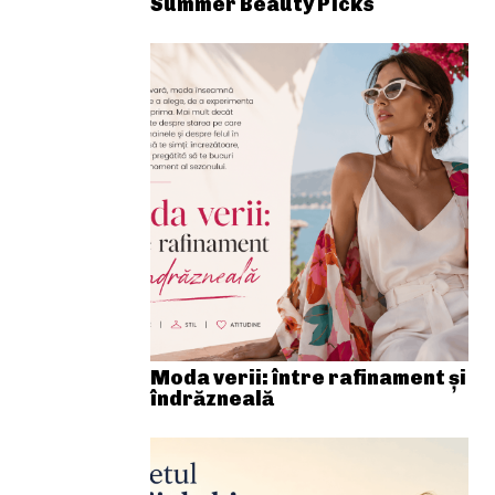
Summer Beauty Picks
Moda verii: între rafinament și
îndrăzneală