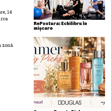
re, 14
irca
RePostura: Echilibru în
mișcare
n zonă.