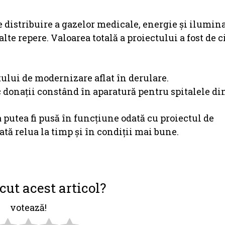
e distribuire a gazelor medicale, energie şi ilumina
lte repere. Valoarea totală a proiectului a fost de c
lui de modernizare aflat în derulare.
c donaţii constând în aparatură pentru spitalele di
a putea fi pusă în funcţiune odată cu proiectul de
ată relua la timp şi în condiţii mai bune.
cut acest articol?
votează!