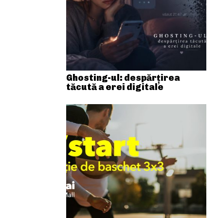
Ghosting-ul: despărțirea
tăcută a erei digitale