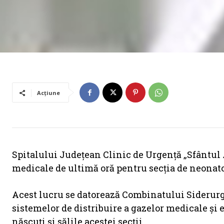
Acțiune
Spitalului Judeţean Clinic de Urgenţă „Sfântul
medicale de ultimă oră pentru secţia de neonato
Acest lucru se datorează Combinatului Siderurgi
sistemelor de distribuire a gazelor medicale şi
născuţi şi sălile acestei secţii.