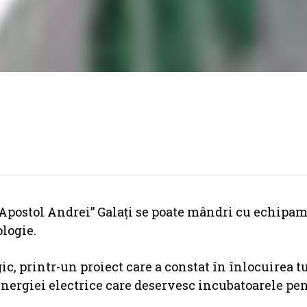
 Apostol Andrei” Galaţi se poate mândri cu echipa
logie.
c, printr-un proiect care a constat în înlocuirea t
 energiei electrice care deservesc incubatoarele pe