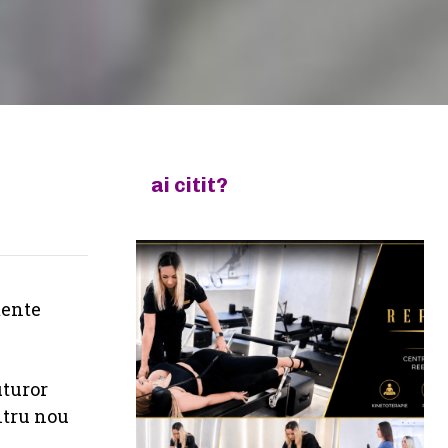
ai citit?
mente
uturor
ntru nou