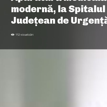
modernă, la Spitalul
Judeţean de Urgenţă
112
vizualizări