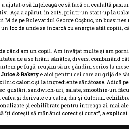
i a ajutat-o să înțeleagă ce să facă cu cealaltă pasiun
iv. Așa a apărut, în 2019, printr-un start-up la Galaț
ului M de pe Bulevardul George Coșbuc, un bussines 
, un loc de unde se încarcă cu energie atât copiii, câ
de când am un copil. Am învățat multe și am porni
litatea de a se hrăni sănătos, divers, combinând câ
untem pe fugă, reușim să ne gândim serios la mese
Juice & Bakery
e aici pentru cei care au grijă de s
zilnic caloric și la ingrediente sănătoase. Adică p
esc gustări, sandwich-uri, salate, smoothie-uri făc
 cafea și derivate cu cafea, dar și dulciuri echilibra
onalizate și echilibrate pentru întreaga zi, mai al
 îți dorești să mănânci corect și curat”, a explicat