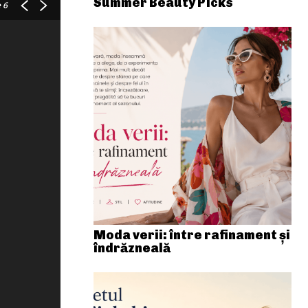
Summer Beauty Picks
 6
Moda verii: între rafinament și
îndrăzneală