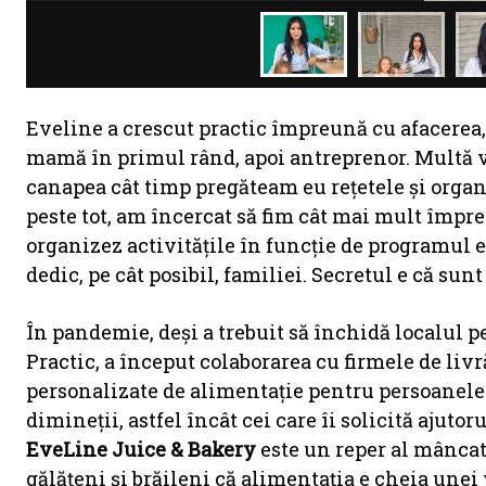
Eveline a crescut practic împreună cu afacerea
mamă în primul rând, apoi antreprenor. Multă vr
canapea cât timp pregăteam eu rețetele și organi
peste tot, am încercat să fim cât mai mult împre
organizez activitățile în funcție de programul 
dedic, pe cât posibil, familiei. Secretul e că su
În pandemie, deși a trebuit să închidă localul pe
Practic, a început colaborarea cu firmele de livr
personalizate de alimentație pentru persoanele o
dimineții, astfel încât cei care îi solicită ajutor
EveLine
Juice & Bakery
este un reper al mâncat
gălățeni și brăileni că alimentația e cheia unei