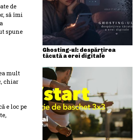
ate de
r, să îmi
la
put spune
Ghosting-ul: despărțirea
tăcută a erei digitale
rea mult
, chiar
că e loc pe
te,