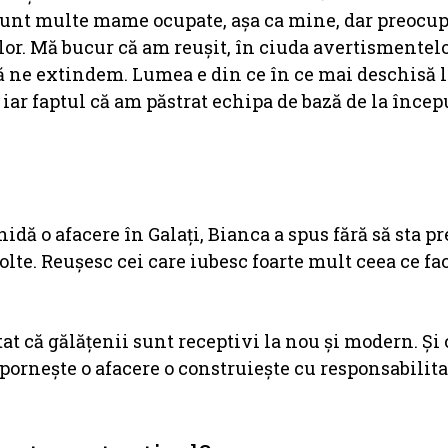
 sunt multe mame ocupate, așa ca mine, dar preocup
 lor. Mă bucur că am reușit, în ciuda avertismentelo
ă ne extindem. Lumea e din ce în ce mai deschisă 
 iar faptul că am păstrat echipa de bază de la înce
hidă o afacere în Galați, Bianca a spus fără să sta p
olte. Reușesc cei care iubesc foarte mult ceea ce fac
tat că gălățenii sunt receptivi la nou și modern. Și 
 pornește o afacere o construiește cu responsabilita