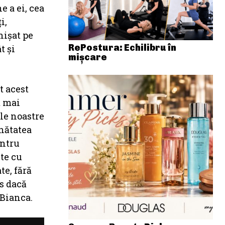
e a ei, cea
i,
nișat pe
RePostura: Echilibru în
t și
mișcare
t acest
t mai
le noastre
ănătatea
entru
ute cu
te, fără
es dacă
 Bianca.