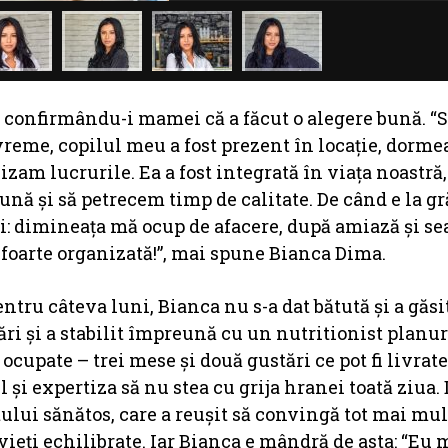
, confirmându-i mamei că a făcut o alegere bună. “
eme, copilul meu a fost prezent în locație, dormea
zam lucrurile. Ea a fost integrată în viața noastră,
ună și să petrecem timp de calitate. De când e la gr
ei: dimineața mă ocup de afacere, după amiază și s
nt foarte organizată!”, mai spune Bianca Dima.
ntru câteva luni, Bianca nu s-a dat bătută și a găsit
ări și a stabilit împreună cu un nutritionist planur
cupate – trei mese și două gustări ce pot fi livrate
ul și expertiza să nu stea cu grija hranei toată ziua.
ului sănătos, care a reușit să convingă tot mai mul
 vieți echilibrate. Iar Bianca e mândră de asta: “Eu