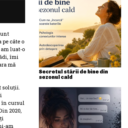
Sunt
 pe câte o
 am luat-o
ădi, îmi
eara mă
Secretul stării de bine din
sezonul cald
 soluții.
i
 în cursul
 Din 2020,
ți
 mi-am