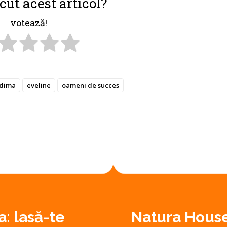
cut acest articol?
votează!
 dima
eveline
oameni de succes
: lasă-te
Natura House