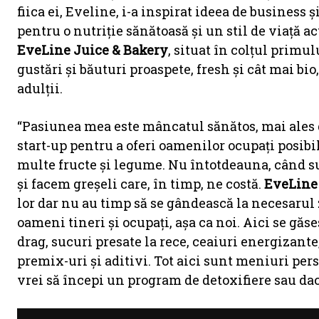
fiica ei, Eveline, i-a inspirat ideea de business ș
pentru o nutriție sănătoasă și un stil de viață act
EveLine Juice & Bakery
, situat în colțul prim
gustări și băuturi proaspete, fresh și cât mai bio
adulții.
“Pasiunea mea este mâncatul sănătos, mai ales 
start-up pentru a oferi oamenilor ocupați posibi
multe fructe și legume. Nu întotdeauna, când s
și facem greșeli care, în timp, ne costă.
EveLine
lor dar nu au timp să se gândească la necesarul 
oameni tineri și ocupați, așa ca noi. Aici se găs
drag, sucuri presate la rece, ceaiuri energizante,
premix-uri și aditivi. Tot aici sunt meniuri pers
vrei să începi un program de detoxifiere sau dacă