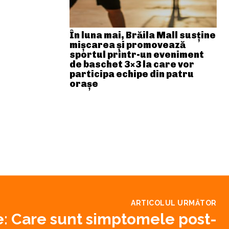
În luna mai, Brăila Mall susține
mişcarea și promovează
sportul printr-un eveniment
de baschet 3×3 la care vor
participa echipe din patru
orașe
ARTICOLUL URMĂTOR
: Care sunt simptomele post-