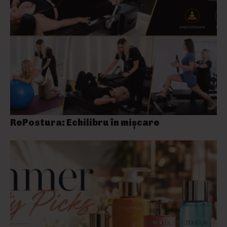
RePostura: Echilibru în mișcare