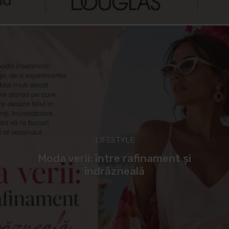
LIFESTYLE
Moda verii: între rafinament și
îndrăzneală