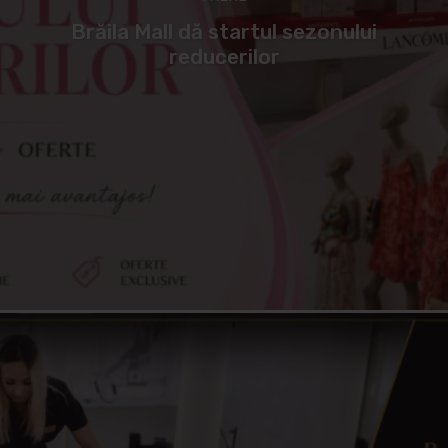
Brăila Mall dă startul sezonului
reducerilor