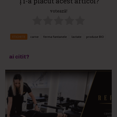
Ți-a plăcut acest articol?
votează!
ETICHETE
carne
ferma fantanele
lactate
produse BIO
ai citit?