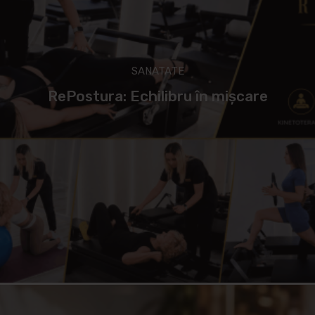
SANATATE
RePostura: Echilibru în mișcare