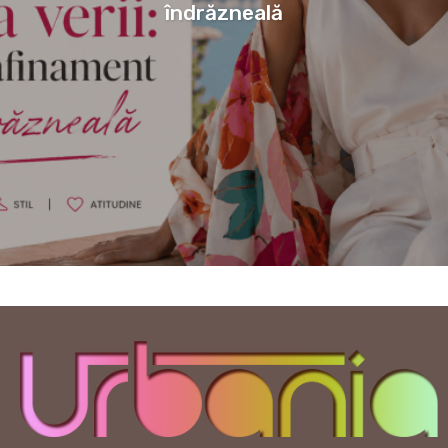
îndrăzneală