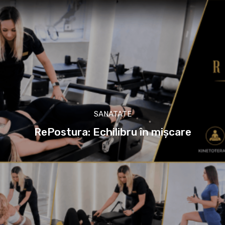
SANATATE
RePostura: Echilibru în mișcare