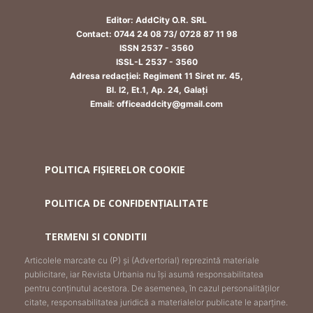
Editor: AddCity O.R. SRL
Contact: 0744 24 08 73/ 0728 87 11 98
ISSN 2537 - 3560
ISSL-L 2537 - 3560
Adresa redacției: Regiment 11 Siret nr. 45,
Bl. I2, Et.1, Ap. 24, Galați
Email: officeaddcity@gmail.com
POLITICA FIȘIERELOR COOKIE
POLITICA DE CONFIDENȚIALITATE
TERMENI SI CONDITII
Articolele marcate cu (P) și (Advertorial) reprezintă materiale
publicitare, iar Revista Urbania nu își asumă responsabilitatea
pentru conținutul acestora. De asemenea, în cazul personalităților
citate, responsabilitatea juridică a materialelor publicate le aparține.