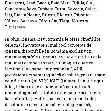
Bucureşti, Arad, Bacău, Baia Mare, Brăila, Cluj,
Constanţa, Deva, Drobeta-Turnu Severin, Galaţi,
Iaşi, Piatra Neamţ, Piteşti, Ploieşti, Râmnicu
Vâlcea, Suceava, Târgu Jiu, Târgu Mureş şi
Timişoara.
În plus, Cinema City România le oferă cinefililor
cele mai inovatoare și mai cool concepte de
cinema, disponibile în România exclusiv în
cinematografele Cinema City: IMAX (săli cu cele
mai mari ecrane din țară, cu imagini clare ca
lacrima și un sunet impresionant), 4DX
(experiență cinematografică absolută, pentru toate
cele 5 simțuri) și VIP LIGHT (în prețul unui singur
bilet, te bucuri de o experiență confortabilă
cinematografică în fotolii extensibile și ai meniu
bar nelimitat). Astfel, cu fiecare nou multiplex
deschis și cu fiecare nouă tehnologie adusă,
misiunea Cinema City este de a pune la dispoziția