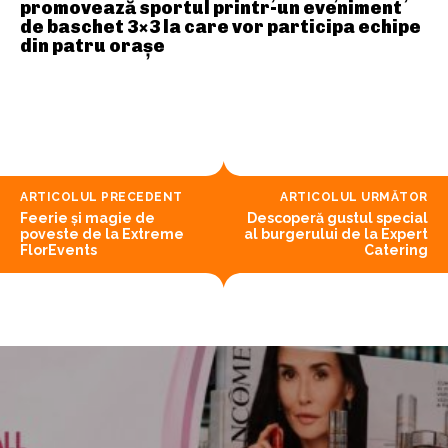
promovează sportul printr-un eveniment
de baschet 3×3 la care vor participa echipe
din patru orașe
ARTICOLUL PRECEDENT
ARTICOLUL URMĂTOR
Feerie și magie de
Descoperă gustul special
poveste de la Extreme
al burgerului de la Expert
FlorEvents
Catering