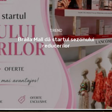
TREND
Brăila Mall dă startul sezonului
reducerilor