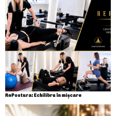
RePostura: Echilibru în mișcare