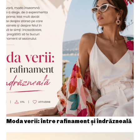
Moda verii: între rafinament și îndrăzneală