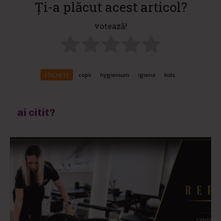
Ți-a plăcut acest articol?
votează!
ETICHETE
copii
hygienium
igiena
kids
ai citit?