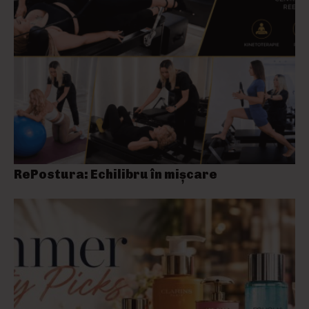
RePostura: Echilibru în mișcare