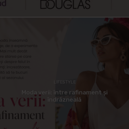
LIFESTYLE
Moda verii: între rafinament și
îndrăzneală