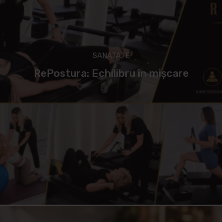
SANATATE
RePostura: Echilibru în mișcare