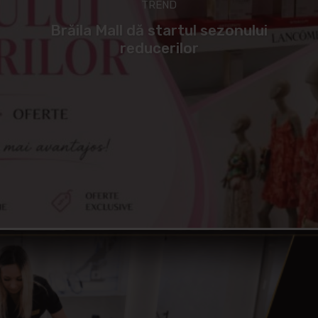
TREND
Brăila Mall dă startul sezonului
reducerilor