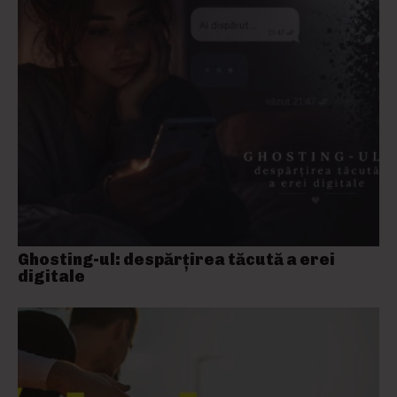
Ghosting-ul: despărțirea tăcută a erei
digitale