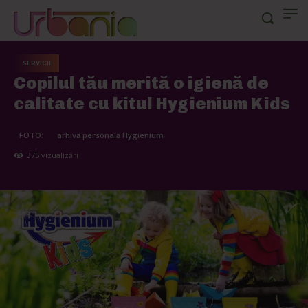
SERVICII
Copilul tău merită o igienă de
calitate cu kitul Hygienium Kids
FOTO:
arhivă personală Hygienium
375
vizualizări