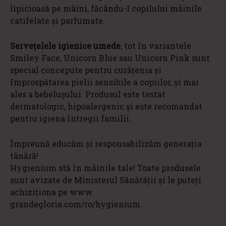
lipicioasă pe mâini, făcându-I copilului mâinile
catifelate şi parfumate.
Servețelele igienice umede
, tot în variantele
Smiley Face, Unicorn Blue sau Unicorn Pink sunt
special concepute pentru curățenia și
împrospătarea pielii sensibile a copiilor, și mai
ales a bebelușului. Produsul este testat
dermatologic, hipoalergenic și este recomandat
pentru igiena întregii familii.
Împreună educăm și responsabilizăm generația
tânără!
Hygienium stă în mâinile tale! Toate produsele
sunt avizate de Ministerul Sănătății și le puteți
achiziționa pe www.
grandegloria.com/ro/hygienium.