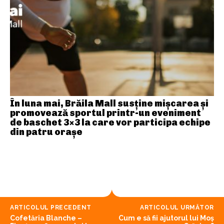
În luna mai, Brăila Mall susține mişcarea și
promovează sportul printr-un eveniment
de baschet 3×3 la care vor participa echipe
din patru orașe
ARTICOLUL PRECEDENT
ARTICOLUL URMĂTOR
Cofetăria Blanche –
Cum e să fii ajutorul lui Moş