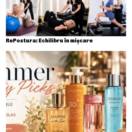
RePostura: Echilibru în mișcare