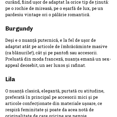
curând, fiind ușor de adaptat la orice tip de ținută:
pe o rochie de mireasă, pe o eșarfă de lux, pe un
pardesiu vintage ori o pălărie romantică.
Burgundy
Deși e o nuanță puternică, e la fel de ușor de
adaptat atât pe articole de îmbrăcăminte masive
(ca blănurile!), cât și pe pantofi sau accesorii.
Preluată din moda franceză, nuanța emană un sex-
appeal deosebit, un aer luxos și rafinat.
Lila
O nuanță clasică, elegantă, purtată cu atitudine,
preferată în principal pe accesorii mici și pe
articole confecționate din materiale ușoare, ce
respiră feminitate și poate da acea notă de
originalitate de care oricine are nevoie.