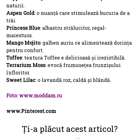
naturii.
Aspen Gold
: o nuanță care stimulează bucuria de a
trăi.
Princess Blue
: albastru strălucitor, regal-
maiestuos.
Mango Mojito
: galben auriu ce alimentează dorința
pentru confort.
Toffee
: textura Toffee e delicioasă și irezistibilă.
Terrarium
Moss
: evocă frumusețea frunzișului
înfloritor.
Sweet Lilac
: o lavandă roz, caldă și blândă.
Foto: www.moddam.ru
www.Pinterest.com
Ți-a plăcut acest articol?