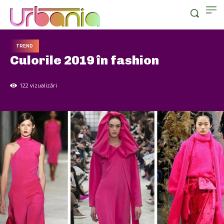
TREND
Culorile 2019 în fashion
122
vizualizări