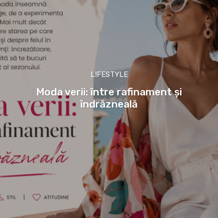
LIFESTYLE
Moda verii: între rafinament și
îndrăzneală