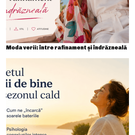
Moda verii: între rafinament și îndrăzneală