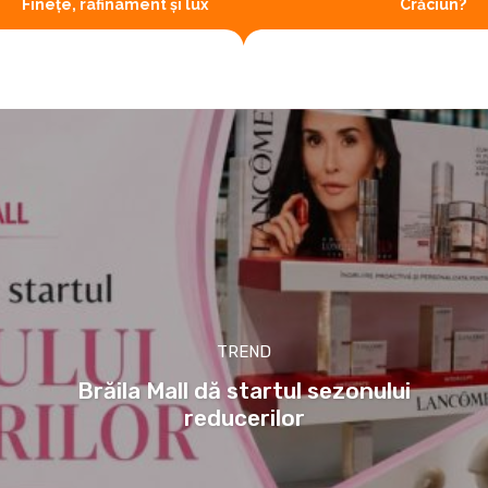
Finețe, rafinament și lux
Crăciun?
TREND
Brăila Mall dă startul sezonului
reducerilor