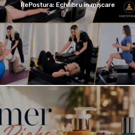
RePostura: Echilibru în mișcare