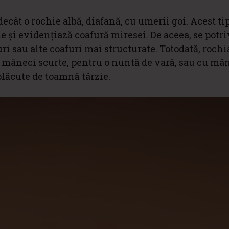
cât o rochie albă, diafană, cu umerii goi. Acest ti
și evidențiază coafură miresei. De aceea, se potri
i sau alte coafuri mai structurate. Totodată, rochi
u mâneci scurte, pentru o nuntă de vară, sau cu mâ
plăcute de toamnă târzie.