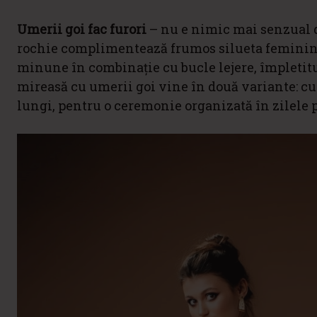
Umerii goi fac furori
– nu e nimic mai senzual de
rochie complimentează frumos silueta feminine 
minune în combinație cu bucle lejere, împletitur
mireasă cu umerii goi vine în două variante: c
lungi, pentru o ceremonie organizată în zilele 