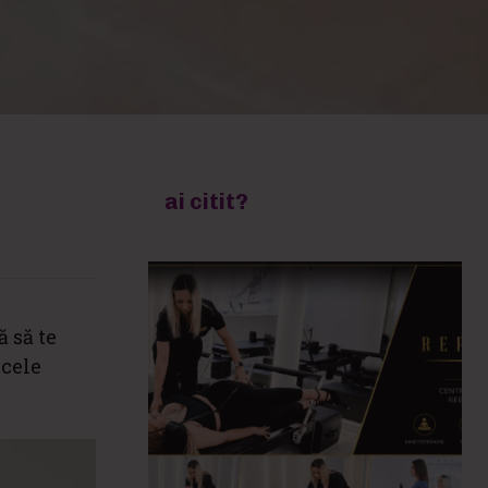
ai citit?
 să te
 cele