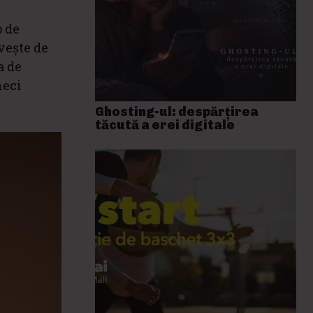
p de
vește de
a de
neci
Ghosting-ul: despărțirea
tăcută a erei digitale