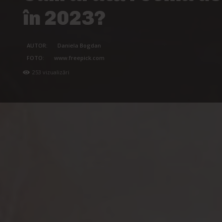
în 2023?
AUTOR:
Daniela Bogdan
FOTO:
www.freepick.com
253
vizualizări