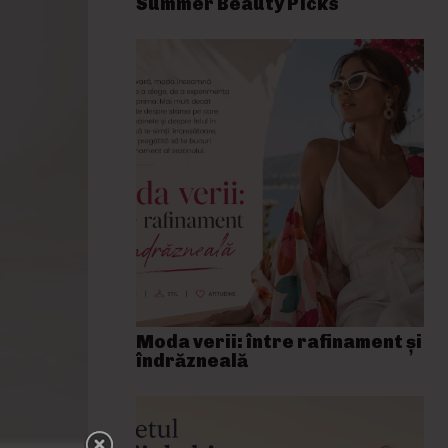
Summer Beauty Picks
Moda verii: între rafinament și
îndrăzneală