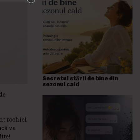
Secretul stării de bine din
sezonul cald
 de
nt rochiei
acă va
ițe!