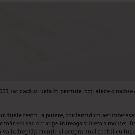
23, iar dacă silueta îți permite, poți alege o rochie
fundițele revin la putere, conferind un aer interesa
 pe mâneci sau chiar pe întreaga silueta a rochiei. D
să va îndreptăți atenția și asupra unei rochii cu fund