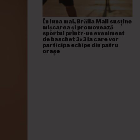
În luna mai, Brăila Mall susține
mişcarea și promovează
sportul printr-un eveniment
de baschet 3×3 la care vor
participa echipe din patru
orașe