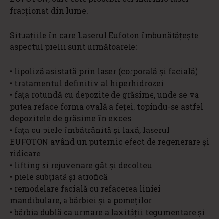
fracționat din lume.
Situaţiile în care Laserul Eufoton îmbunătățește
aspectul pielii sunt următoarele:
• lipoliză asistată prin laser (corporală și facială)
• tratamentul definitiv al hiperhidrozei
• fața rotundă cu depozite de grăsime, unde se va
putea reface forma ovală a feței, topindu-se astfel
depozitele de grăsime în exces
• fața cu piele îmbătrânită și laxă, laserul
EUFOTON având un puternic efect de regenerare și
ridicare
• lifting și rejuvenare gât și decolteu.
• piele subțiată și atrofică
• remodelare facială cu refacerea liniei
mandibulare, a bărbiei și a pomeților
• bărbia dublă ca urmare a laxității tegumentare și