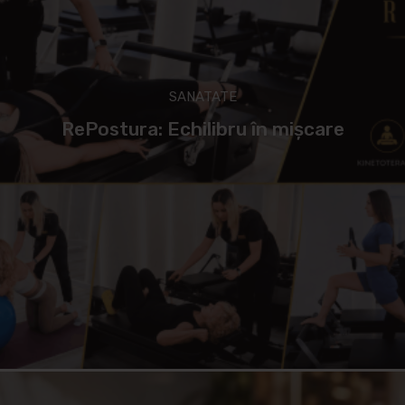
SANATATE
RePostura: Echilibru în mișcare