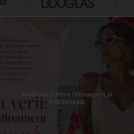
LIFESTYLE
Moda verii: între rafinament și
îndrăzneală