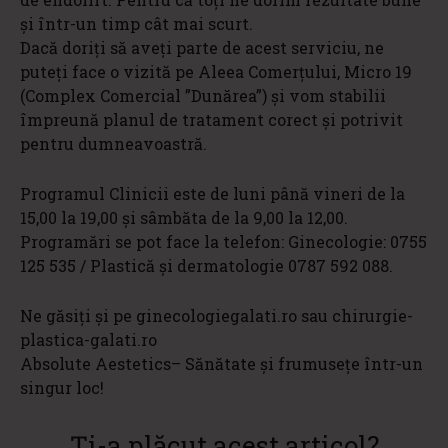
și într-un timp cât mai scurt.
Dacă doriţi să aveți parte de acest serviciu, ne
puteţi face o vizită pe Aleea Comerțului, Micro 19
(Complex Comercial ”Dunărea”) şi vom stabilii
împreună planul de tratament corect şi potrivit
pentru dumneavoastră.
Programul Clinicii este de luni până vineri de la
15,00 la 19,00 și sâmbăta de la 9,00 la 12,00.
Programări se pot face la telefon: Ginecologie: 0755
125 535 / Plastică și dermatologie 0787 592 088.
Ne găsiți și pe ginecologiegalati.ro sau chirurgie-
plastica-galati.ro
Absolute Aestetics– Sănătate și frumusețe într-un
singur loc!
Ți-a plăcut acest articol?