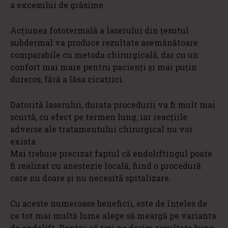
a excesului de grăsime
Acţiunea fototermală a laserului din ţesutul
subdermal va produce rezultate asemănătoare
comparabile cu metoda chirurgicală, dar cu un
confort mai mare pentru pacienți și mai puţin
dureros, fără a lăsa cicatrici.
Datorită laserului, durata procedurii va fi mult mai
scurtă, cu efect pe termen lung, iar reacțiile
adverse ale tratamentului chirurgical nu vor
exista.
Mai trebuie precizat faptul că endoliftingul poate
fi realizat cu anestezie locală, fiind o procedură
care nu doare și nu necesită spitalizare.
Cu aceste numeroase beneficii, este de înțeles de
ce tot mai multă lume alege să meargă pe varianta
de endolift. Pentru că toți ne dorim rezultate bune