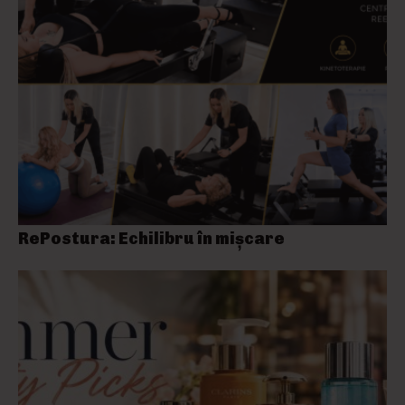
RePostura: Echilibru în mișcare