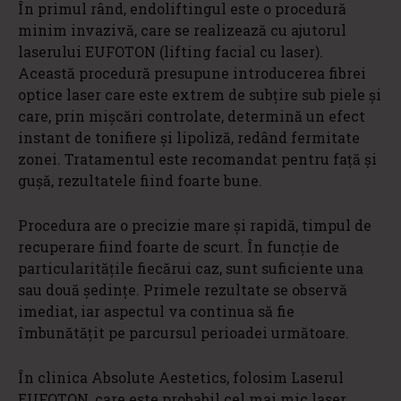
În primul rând, endoliftingul este o procedură
minim invazivă, care se realizează cu ajutorul
laserului EUFOTON (lifting facial cu laser).
Această procedură presupune introducerea fibrei
optice laser care este extrem de subțire sub piele și
care, prin mișcări controlate, determină un efect
instant de tonifiere și lipoliză, redând fermitate
zonei. Tratamentul este recomandat pentru față și
gușă, rezultatele fiind foarte bune.
Procedura are o precizie mare și rapidă, timpul de
recuperare fiind foarte de scurt. În funcție de
particularitățile fiecărui caz, sunt suficiente una
sau două ședințe. Primele rezultate se observă
imediat, iar aspectul va continua să fie
îmbunătățit pe parcursul perioadei următoare.
În clinica Absolute Aestetics, folosim Laserul
EUFOTON, care este probabil cel mai mic laser