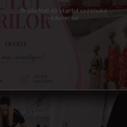
TREND
Brăila Mall dă startul sezonului
reducerilor