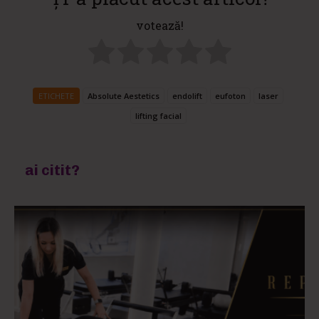
votează!
ETICHETE
Absolute Aestetics
endolift
eufoton
laser
lifting facial
ai citit?