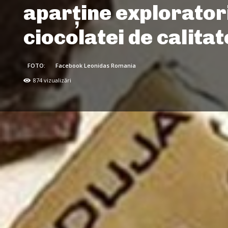
aparţine explorator
ciocolatei de calitat
FOTO:
Facebook Leonidas Romania
874
vizualizări