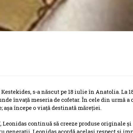
stekides, s-a născut pe 18 iulie în Anatolia. La 18
 unde învață meseria de cofetar. În cele din urmă a 
așa începe o viață destinată măreției.
i”, Leonidas continuă să creeze produse originale și
atru generații, Leonidas acordă același respect și im