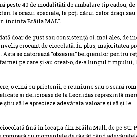
ă peste 40 de modalităţi de ambalare tip cadou, de 
feri la ocazii speciale, le poţi dărui celor dragi sau 
 în incinta Brăila MALL.
dată doar de gust sau consistență ci, mai ales, de i
veliș crocant de ciocolată. În plus, majoritatea pr
. Asta se datorează “obsesiei” belgienilor pentru re
i faimei pe care și-au creat-o, de-a lungul timpului, 
cere, o cină cu prietenii, o reuniune sau o seară rom
delicate și delicioase de la Leonidas reprezintă me
e știu să le aprecieze adevărata valoare și să și le
 ciocolată fină în locația din Brăila Mall, de pe Str.
u se compară cu momentele de răsfăț când adevăratel