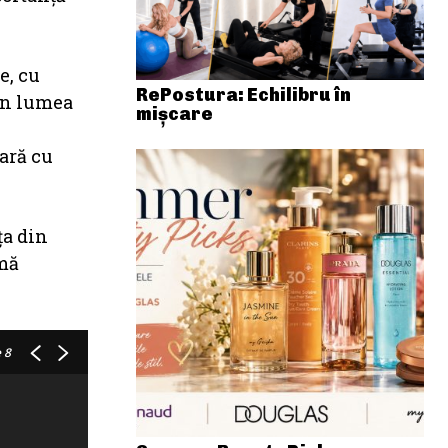
e, cu
RePostura: Echilibru în
 în lumea
mișcare
ară cu
ța din
imă
 8