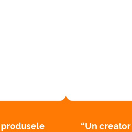
u produsele
“Un creator 