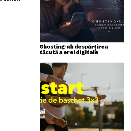
Ghosting-ul: despărțirea
tăcută a erei digitale