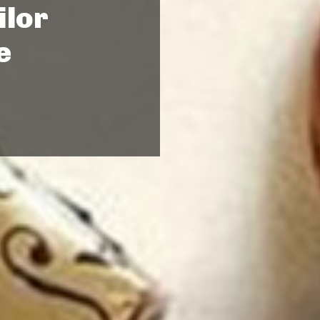
ilor
e