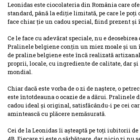
Leonidas este ciocolateria din România care ofer
standard, până la ediţie limitată, pe care le poţi o
face chiar ţie un cadou special, fiind prezent şi
Ce le face cu adevărat speciale, nu e deosebirea 
Pralinele belgiene conțin un miez moale și un în
de praline belgiene este încă realizată artizanal
proprii, locale, cu ingrediente de calitate, dar ș
mondial.
Chiar dacă este vorba de o zi de naștere, o petre
este întotdeauna o ocazie de a dărui. Pralinele 
cadou ideal și original, satisfăcându-i pe cei car
amintească cu plăcere nemăsurată.
Cei de la Leonidas îi așteaptă pe toți iubitorii de
4B. Fiecare zi este o sărbătoare, dar nicio zi n