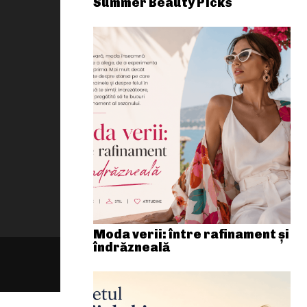
Summer Beauty Picks
Moda verii: între rafinament și
îndrăzneală