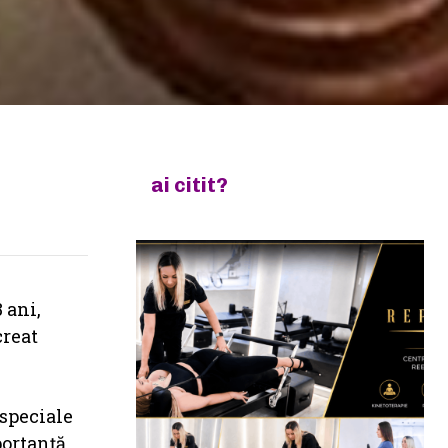
ai citit?
 ani,
creat
 speciale
portanță