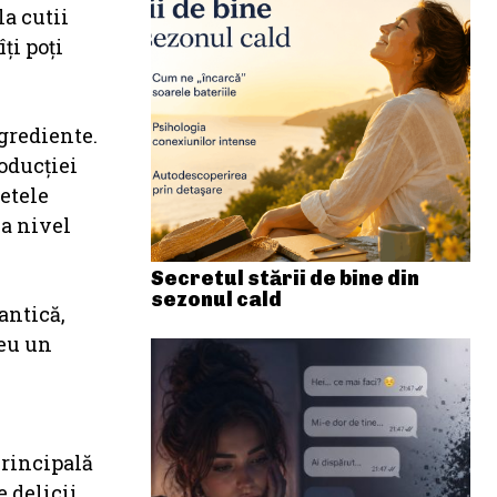
la cutii
îți poţi
ngrediente.
oducției
țetele
la nivel
Secretul stării de bine din
sezonul cald
antică,
reu un
 Principală
e delicii