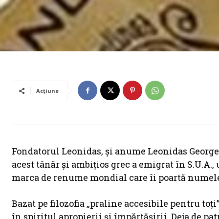
Acțiune
Fondatorul Leonidas, și anume Leonidas George Ke
acest tânăr și ambițios grec a emigrat în S.U.A.,
marca de renume mondial care îi poartă numele; 
Bazat pe filozofia „praline accesibile pentru toț
în spiritul apropierii și împărtășirii. Deja de p