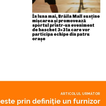
În luna mai, Brăila Mall susține
mişcarea și promovează
sportul printr-un eveniment
de baschet 3×3 la care vor
participa echipe din patru
orașe
ARTICOLUL URMĂTOR
este prin definiție un furnizor