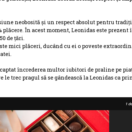
iune neobosită și un respect absolut pentru tradiți
0% plăcere. În acest moment, Leonidas este prezent
0 de țări.
ste mici plăceri, ducând cu ei o poveste extraordin
atei.
captat încrederea multor iubitori de praline pe pia
re le trec pragul să se gândească la Leonidas ca pr
1
de