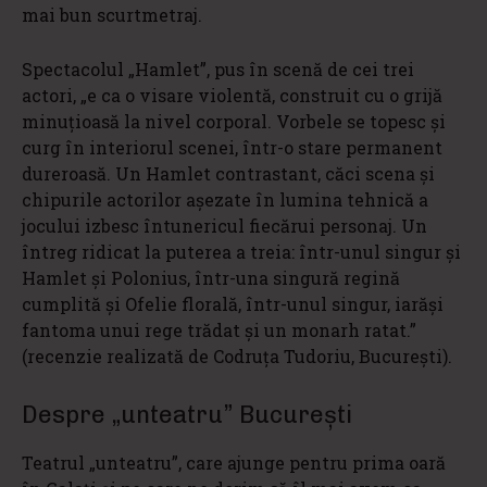
mai bun scurtmetraj.
Spectacolul „Hamlet”, pus în scenă de cei trei
actori, „e ca o visare violentă, construit cu o grijă
minuțioasă la nivel corporal. Vorbele se topesc și
curg în interiorul scenei, într-o stare permanent
dureroasă. Un Hamlet contrastant, căci scena și
chipurile actorilor așezate în lumina tehnică a
jocului izbesc întunericul fiecărui personaj. Un
întreg ridicat la puterea a treia: într-unul singur și
Hamlet și Polonius, într-una singură regină
cumplită și Ofelie florală, într-unul singur, iarăși
fantoma unui rege trădat și un monarh ratat.”
(recenzie realizată de Codruța Tudoriu, București).
Despre „unteatru” București
Teatrul „unteatru”, care ajunge pentru prima oară