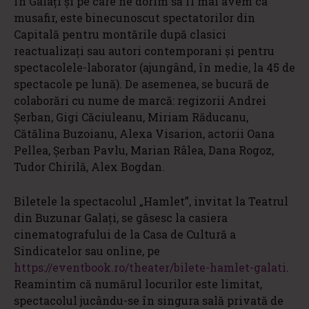
în Galați și pe care ne dorim să îl mai avem ca
musafir, este binecunoscut spectatorilor din
Capitală pentru montările după clasici
reactualizați sau autori contemporani și pentru
spectacolele-laborator (ajungând, în medie, la 45 de
spectacole pe lună). De asemenea, se bucură de
colaborări cu nume de marcă: regizorii Andrei
Șerban, Gigi Căciuleanu, Miriam Răducanu,
Cătălina Buzoianu, Alexa Visarion, actorii Oana
Pellea, Șerban Pavlu, Marian Râlea, Dana Rogoz,
Tudor Chirilă, Alex Bogdan.
Biletele la spectacolul „Hamlet”, invitat la Teatrul
din Buzunar Galați, se găsesc la casiera
cinematografului de la Casa de Cultură a
Sindicatelor sau online, pe
https://eventbook.ro/theater/bilete-hamlet-galati
.
Reamintim că numărul locurilor este limitat,
spectacolul jucându-se în singura sală privată de