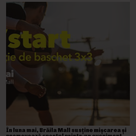
În luna mai, Brăila Mall susține mişcarea și