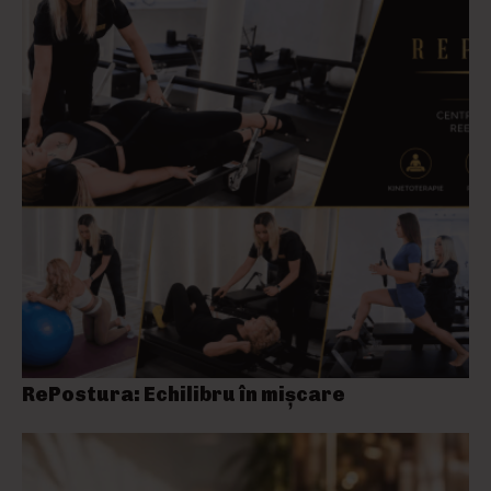
RePostura: Echilibru în mișcare