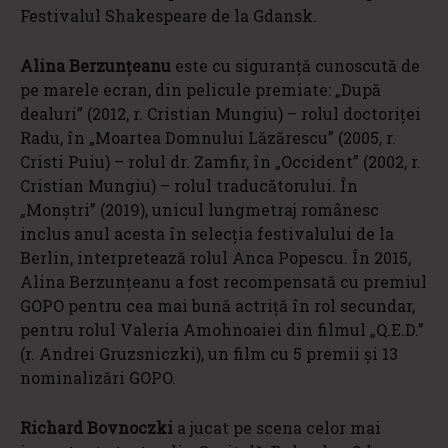
Festivalul Shakespeare de la Gdansk.
Alina Berzunțeanu
este cu siguranță cunoscută de
pe marele ecran, din pelicule premiate: „După
dealuri” (2012, r. Cristian Mungiu) – rolul doctoriţei
Radu, în „Moartea Domnului Lăzărescu” (2005, r.
Cristi Puiu) – rolul dr. Zamfir, în „Occident” (2002, r.
Cristian Mungiu) – rolul traducătorului. În
„Monștri” (2019), unicul lungmetraj românesc
inclus anul acesta în selecţia festivalului de la
Berlin, interpretează rolul Anca Popescu. În 2015,
Alina Berzunțeanu a fost recompensată cu premiul
GOPO pentru cea mai bună actriță în rol secundar,
pentru rolul Valeria Amohnoaiei din filmul „Q.E.D.”
(r. Andrei Gruzsniczki), un film cu 5 premii și 13
nominalizări GOPO.
Richard Bovnoczki
a jucat pe scena celor mai