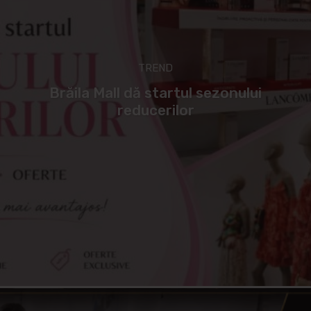
TREND
Brăila Mall dă startul sezonului
reducerilor