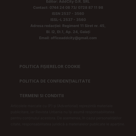
Editor: AddCity O.R. SRL
Contact: 0744 24 08 73/ 0728 87 11 98
ISSN 2537 - 3560
ISSL-L 2537 - 3560
Adresa redacției: Regiment 11 Siret nr. 45,
Bl. I2, Et.1, Ap. 24, Galați
Email: officeaddcity@gmail.com
POLITICA FIȘIERELOR COOKIE
POLITICA DE CONFIDENȚIALITATE
TERMENI SI CONDITII
Articolele marcate cu (P) și (Advertorial) reprezintă materiale
publicitare, iar Revista Urbania nu își asumă responsabilitatea
pentru conținutul acestora. De asemenea, în cazul personalităților
citate, responsabilitatea juridică a materialelor publicate le aparține.