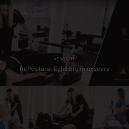
SANATATE
RePostura: Echilibru în mișcare