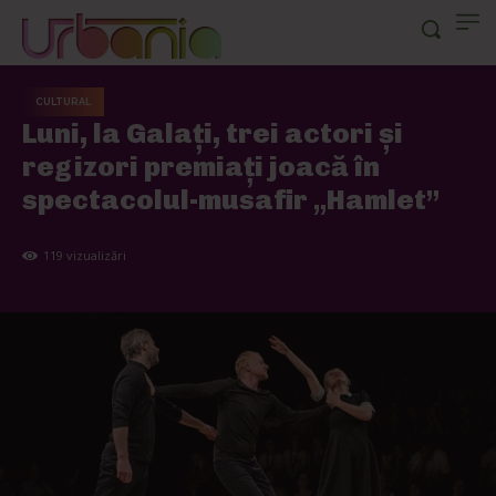
CULTURAL
Luni, la Galați, trei actori și
regizori premiați joacă în
spectacolul-musafir „Hamlet”
119
vizualizări