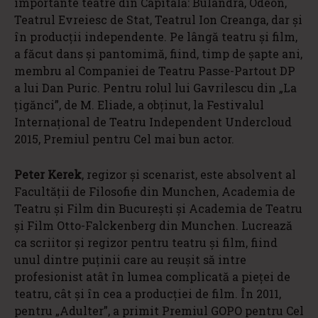
importante teatre din Capitală: Bulandra, Odeon,
Teatrul Evreiesc de Stat, Teatrul Ion Creanga, dar și
în producții independente. Pe lângă teatru și film,
a făcut dans și pantomimă, fiind, timp de șapte ani,
membru al Companiei de Teatru Passe-Partout DP
a lui Dan Puric. Pentru rolul lui Gavrilescu din „La
țigănci”, de M. Eliade, a obținut, la Festivalul
Internațional de Teatru Independent Undercloud
2015, Premiul pentru Cel mai bun actor.
Peter Kerek
, regizor și scenarist, este absolvent al
Facultății de Filosofie din Munchen, Academia de
Teatru și Film din București și Academia de Teatru
și Film Otto-Falckenberg din Munchen. Lucrează
ca scriitor și regizor pentru teatru și film, fiind
unul dintre puținii care au reușit să intre
profesionist atât în lumea complicată a pieței de
teatru, cât și în cea a producției de film. În 2011,
pentru „Adulter”, a primit Premiul GOPO pentru Cel