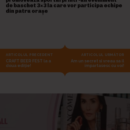
promovează sportul printr-un eveniment
de baschet 3×3 la care vor participa echipe
din patru orașe
ARTICOLUL PRECEDENT
ARTICOLUL URMĂTOR
CRAFT BEER FEST la a
Am un secret si vreau sa il
doua ediţie!
impartasesc cu voi!