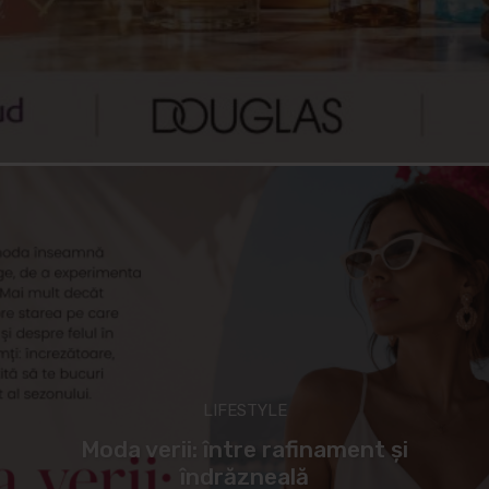
LIFESTYLE
Moda verii: între rafinament și
îndrăzneală