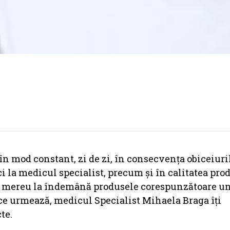
 în mod constant, zi de zi, în consecvența obiceiuri
aci la medicul specialist, precum și în calitatea pro
 ai mereu la îndemână produsele corespunzătoare u
le ce urmează, medicul Specialist Mihaela Braga îți
te.