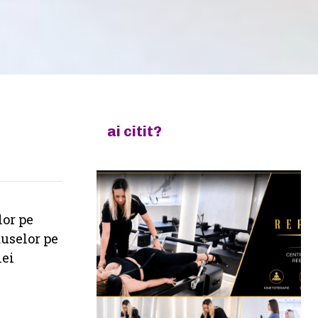
ai citit?
lor pe
duselor pe
nei