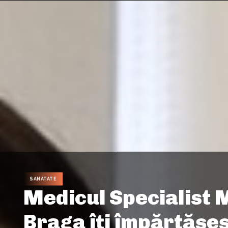
SANATATE
Medicul Specialist 
Braga îți împărtășe