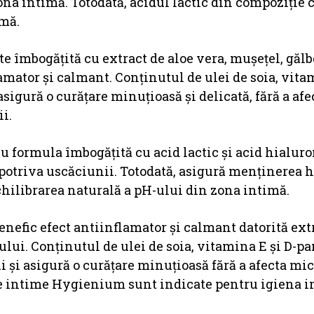
n zona intimă. Totodată, acidul lactic din compoziție
imă.
îmbogățită cu extract de aloe vera, mușețel, gălb
lamator și calmant. Conținutul de ulei de soia, vita
sigură o curățare minuțioasă și delicată, fără a afe
ii.
 cu formula îmbogățită cu acid lactic și acid hialuro
mpotriva uscăciunii. Totodată, asigură menținerea h
echilibrarea naturală a pH-ului din zona intimă.
nefic efect antiinflamator și calmant datorită ext
lului. Conținutul de ulei de soia, vitamina E și D-p
i și asigură o curățare minuțioasă fără a afecta mic
lele intime Hygienium sunt indicate pentru igiena 