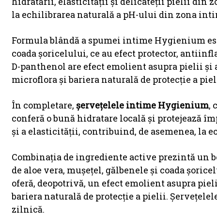
hidratării, elasticității și delicateții pielii di
la echilibrarea naturală a pH-ului din zona int
Formula blândă a spumei intime Hygienium este 
coada șoricelului, ce au efect protector, antiinf
D-panthenol are efect emolient asupra pielii și a
microflora și bariera naturală de protecție a piel
În completare,
șervețelele intime Hygienium
,
conferă o bună hidratare locală și protejează î
și a elasticității, contribuind, de asemenea, la 
Combinația de ingrediente active prezintă un be
de aloe vera, mușețel, gălbenele și coada șorice
oferă, deopotrivă, un efect emolient asupra pieli
bariera naturală de protecție a pielii. Șervețe
zilnică.