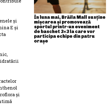
 contribuie
În luna mai, Brăila Mall susține
enele și
mişcarea și promovează
sportul printr-un eveniment
mina E și
de baschet 3×3 la care vor
cta
participa echipe din patru
orașe
nic,
idratării
ractelor
anthenol
roflora și
intimă