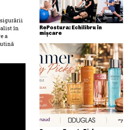
sigurării
RePostura: Echilibru în
alist în
mișcare
e a
rutină