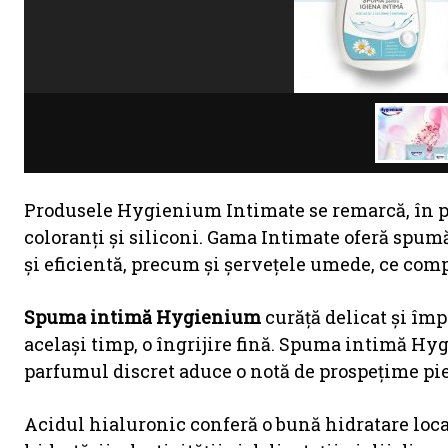
Produsele Hygienium Intimate se remarcă, în pri
coloranți și siliconi. Gama Intimate oferă spumă
și eficientă, precum și șervețele umede, ce comp
Spuma intimă Hygienium
curăță delicat și împ
același timp, o îngrijire fină. Spuma intimă Hyg
parfumul discret aduce o notă de prospețime pie
Acidul hialuronic conferă o bună hidratare loca