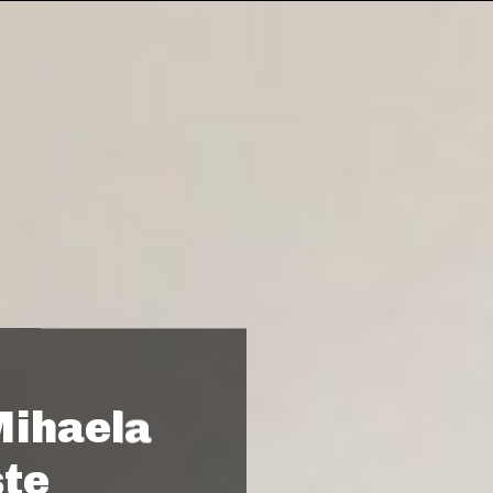
Mihaela
ște