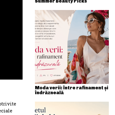
Summer Beauty Picks
Moda verii: între rafinament și
îndrăzneală
otrivite
eciale