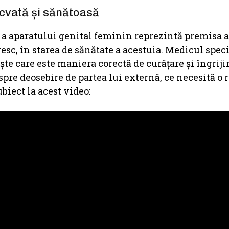
ecvată și sănătoasă
 a aparatului genital feminin reprezintă premisa a
resc, în starea de sănătate a acestuia. Medicul speci
e care este maniera corectă de curățare și îngrijir
spre deosebire de partea lui externă, ce necesită o 
ubiect la acest video: