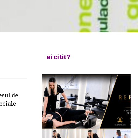
ai citit?
esul de
eciale