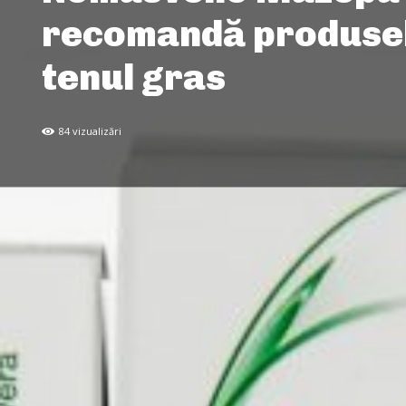
recomandă produsel
tenul gras
84
vizualizări