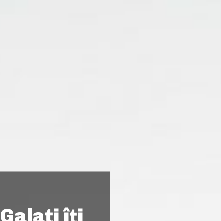
alaţi îți