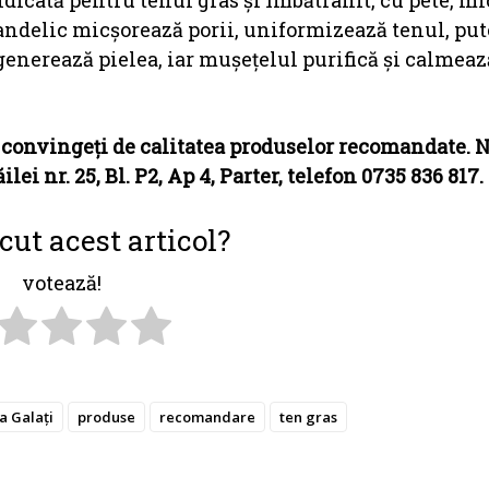
 indicată pentru tenul gras şi îmbătrânit, cu pete, m
ndelic micşorează porii, uniformizează tenul, pu
egenerează pielea, iar muşeţelul purifică şi calmeaz
convingeți de calitatea produselor recomandate. N
i nr. 25, Bl. P2, Ap 4, Parter, telefon 0735 836 817.
cut acest articol?
votează!
 Galați
produse
recomandare
ten gras