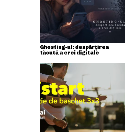
Ghosting-ul: despărțirea
tăcută a erei digitale