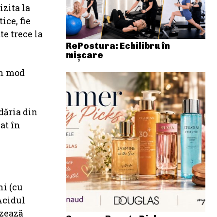
izita la
ce, fie
te trece la
RePostura: Echilibru în
mișcare
în mod
dăria din
at în
ni (cu
Acidul
izează