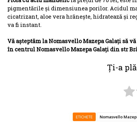
Fiola cu acid mandelic
la prețul de 70 lei, este
pigmentările şi dimensiunea porilor. Acidul ma
cicatrizant, aloe vera hrăneşte, hidratează şi r
va fi instant.
Vă așteptăm la Nomasvello Mazepa Galaţi să vă 
în centrul Nomasvello Mazepa Galaţi din str Brăile
Ți-a plă
ETICHETE
Nomasvello Mazepa