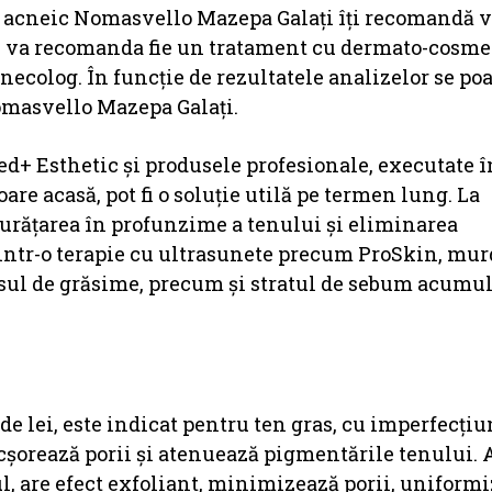
t, acneic Nomasvello Mazepa Galaţi îţi recomandă v
i va recomanda fie un tratament cu dermato-cosmeti
necolog. În funcţie de rezultatele analizelor se poa
omasvello Mazepa Galaţi.
d+ Esthetic şi produsele profesionale, executate 
are acasă, pot fi o soluţie utilă pe termen lung. La
urăţarea în profunzime a tenului şi eliminarea
rintr-o terapie cu ultrasunete precum ProSkin, mur
cesul de grăsime, precum şi stratul de sebum acumul
0 de lei, este indicat pentru ten gras, cu imperfecţiu
cşorează porii şi atenuează pigmentările tenului. 
, are efect exfoliant, minimizează porii, uniform