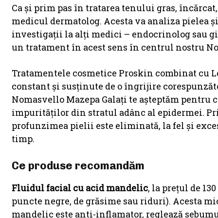
Ca şi prim pas în tratarea tenului gras, încărca
medicul dermatolog. Acesta va analiza pielea ş
investigaţii la alţi medici – endocrinolog sau gi
un tratament în acest sens în centrul nostru N
Tratamentele cosmetice Proskin combinat cu Le
constant şi susţinute de o îngrijire corespunzăto
Nomasvello Mazepa Galaţi te aşteptăm pentru c
impurităţilor din stratul adânc al epidermei. P
profunzimea pielii este eliminată, la fel şi ex
timp.
Ce produse recomandăm
Fluidul facial cu acid mandelic
, la prețul de 13
puncte negre, de grăsime sau riduri). Acesta mi
mandelic este anti-inflamator, reglează sebumul