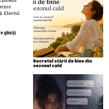
icşorând
ternic
ă. Efectul
e găsiți
Secretul stării de bine din
sezonul cald