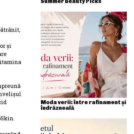
Summer Beauty Picks
bătrânit,
or şi
are
 Vitamina
 împreună
învelişul
cid
Moda verii: între rafinament și
îndrăzneală
oSkin.