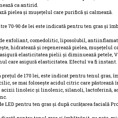
nează ca antirid.
ză pielea și muşeţelul care purifică şi calmează.
ntre 70-90 de lei este indicată pentru ten gras şi îm
 de exfoliant, comedolitic, liposolubil, antiinflamat
neşte, hidratează şi regenerează pielea, muşeţelul c
asigură elasticitatea pielii şi diminuează petele,
ul care asigură elasticitatea. Efectul va fi instant.
la prețul de 170 lei, este indicat pentru tenul gras,
cilic, se mai folosește acidul citric care păstrează 
acizii linoleic şi linolenic, silanoli, lactoferină, a
inc.
de LED pentru ten gras şi după curăţarea facială Pr