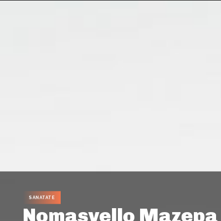
SANATATE
Nomasvello Mazepa G