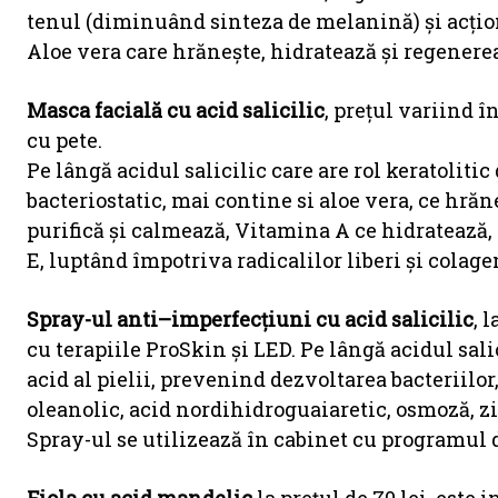
tenul (diminuând sinteza de melanină) şi acţio
Aloe vera care hrăneşte, hidratează şi regenerea
Masca facială cu acid salicilic
, prețul variind î
cu pete.
Pe lângă acidul salicilic care are rol keratolitic
bacteriostatic, mai contine si aloe vera, ce hră
purifică şi calmează, Vitamina A ce hidratează, 
E, luptând împotriva radicalilor liberi și colagen
Spray-ul anti–imperfecţiuni cu acid salicilic
, 
cu terapiile ProSkin şi LED. Pe lângă acidul sali
acid al pielii, prevenind dezvoltarea bacteriilor, 
oleanolic, acid nordihidroguaiaretic, osmoză, z
Spray-ul se utilizează în cabinet cu programul 