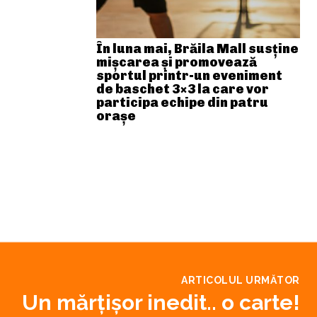
În luna mai, Brăila Mall susține
mişcarea și promovează
sportul printr-un eveniment
de baschet 3×3 la care vor
participa echipe din patru
orașe
ARTICOLUL URMĂTOR
Un mărțișor inedit.. o carte!