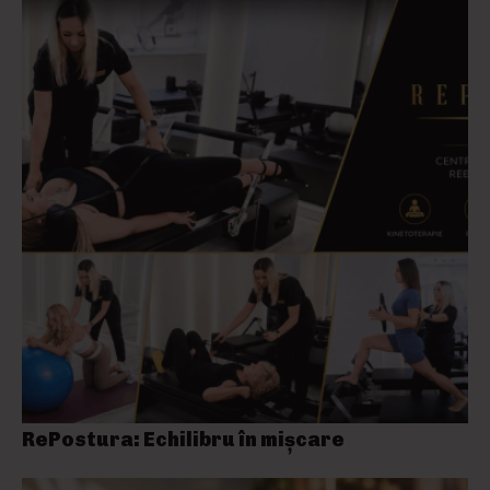
RePostura: Echilibru în mișcare