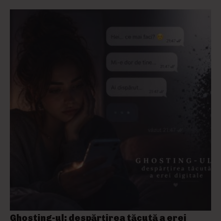
Ghosting-ul: despărțirea tăcută a erei