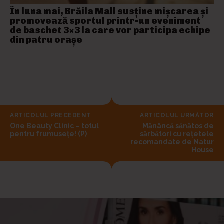
În luna mai, Brăila Mall susține mişcarea și
promovează sportul printr-un eveniment
de baschet 3×3 la care vor participa echipe
din patru orașe
ARTICOLUL PRECEDENT
ARTICOLUL URMĂTOR
One Beauty Clinic – totul
Mănâncă sănătos de
pentru frumusețe! (P)
sărbători cu rețetele
recomandate de Natur
House