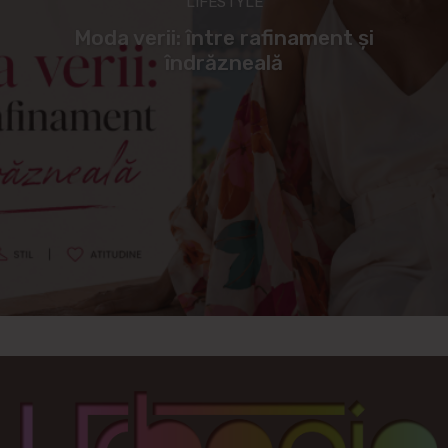
LIFESTYLE
Moda verii: între rafinament și
îndrăzneală