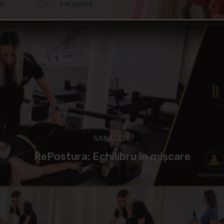
SANATATE
RePostura: Echilibru în mișcare