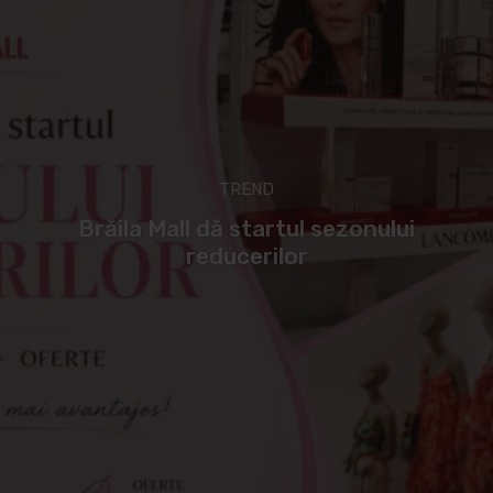
TREND
Brăila Mall dă startul sezonului
reducerilor