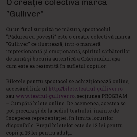
O creație colectivă marca
”Gulliver”
Cu un final surpriză pe măsura, spectacolul
”Pădurea cu povești” este o creație colectivă marca
”Gulliver” ce ilustrează, într-o manieră
impresionantă și emoționantă, spiritul sărbătorilor
de iarnă și bucuria autentică a Crăciunului, așa
cum este ea resimțită în sufletul copiilor.
Biletele pentru spectacol se achiziționează online,
accesând link-ul
http://bilete.teatrul-gulliver.ro
sau
www.teatrul-gulliver.ro
, secţiunea PROGRAM
– Cumpără bilete online. De asemenea, acestea se
pot procura şi de la sediul teatrului, înainte de
începerea reprezentației, în limita locurilor
disponibile. Preţul biletelor este de 12 lei pentru
copii şi 15 lei pentru adulţi.