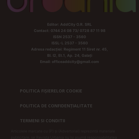
Editor: AddCity O.R. SRL
Contact: 0744 24 08 73/ 0728 87 11 98
ISSN 2537 - 3560
ISSL-L 2537 - 3560
Adresa redacției: Regiment 11 Siret nr. 45,
Bl. I2, Et.1, Ap. 24, Galați
Email: officeaddcity@gmail.com
POLITICA FIȘIERELOR COOKIE
POLITICA DE CONFIDENȚIALITATE
TERMENI SI CONDITII
Articolele marcate cu (P) și (Advertorial) reprezintă materiale
publicitare, iar Revista Urbania nu își asumă responsabilitatea