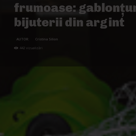
frumoase: gablonțur
bijuterii din argint
AUTOR:
Cristina Silion
442
vizualizări