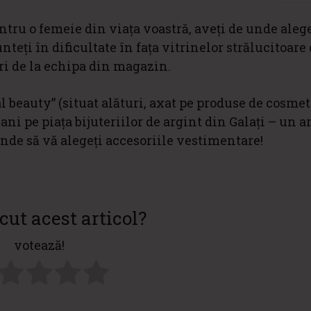
ntru o femeie din viața voastră, aveți de unde aleg
unteți în dificultate în fața vitrinelor strălucitoare
turi de la echipa din magazin.
 beauty” (situat alături, axat pe produse de cosmet
ni pe piața bijuteriilor de argint din Galați – un
unde să vă alegeți accesoriile vestimentare!
cut acest articol?
votează!