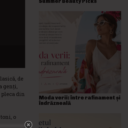
Summer Beauty Picks
lasică, de
a genți,
 pleca din
Moda verii: între rafinament și
îndrăzneală
toni, o