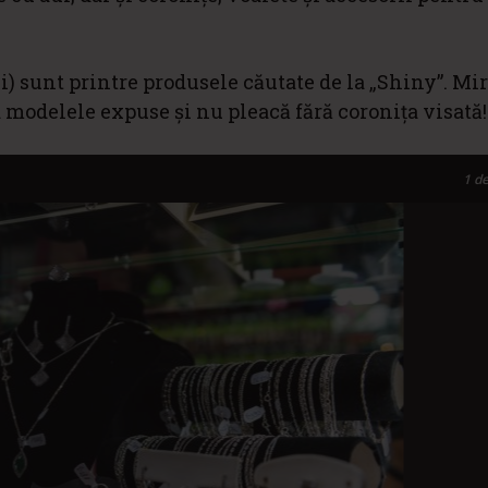
) sunt printre produsele căutate de la „Shiny”. Mir
a modelele expuse și nu pleacă fără coronița visată!
1
de