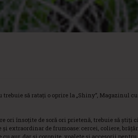
 trebuie să ratați o oprire la „Shiny”, Magazinul cu 
 ori însoțite de soră ori prietenă, trebuie să știți c
e și extraordinar de frumoase: cercei, coliere, brățăr
 cu aur, dar și coronițe, voalete și accesorii pentru 