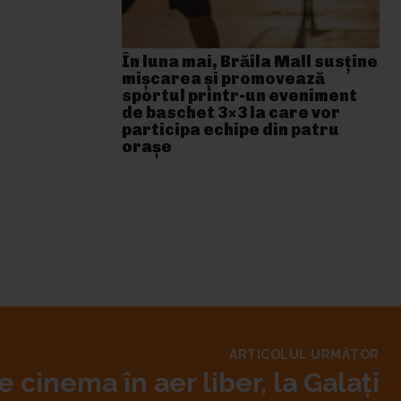
În luna mai, Brăila Mall susține
mişcarea și promovează
sportul printr-un eveniment
de baschet 3×3 la care vor
participa echipe din patru
orașe
ARTICOLUL URMĂTOR
e cinema în aer liber, la Galaţi