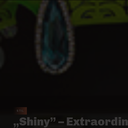
STIL
„Shiny” – Extraordi