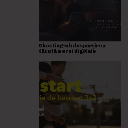
Ghosting-ul: despărțirea
tăcută a erei digitale