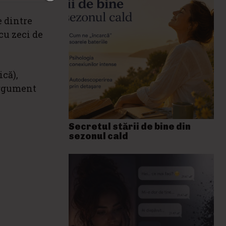
e dintre
 cu zeci de
ică),
 argument
Secretul stării de bine din
sezonul cald