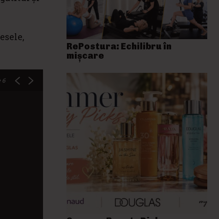
esele,
RePostura: Echilibru în
mișcare
 6