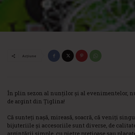
Acțiune
În plin sezon al nunților și al evenimentelor, nu
de argint din Țiglina!
Că sunteți nașă, mireasă, soacră, că veniți singure
bijuteriile și accesoriile sunt diverse, de calitat
argintării simple, cu pietre prețioase sau placate