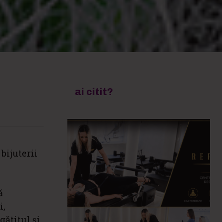
ai citit?
bijuterii
ă
i,
gătitul și