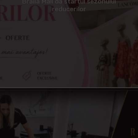
Brăila Mall dă startul sezonului
reducerilor