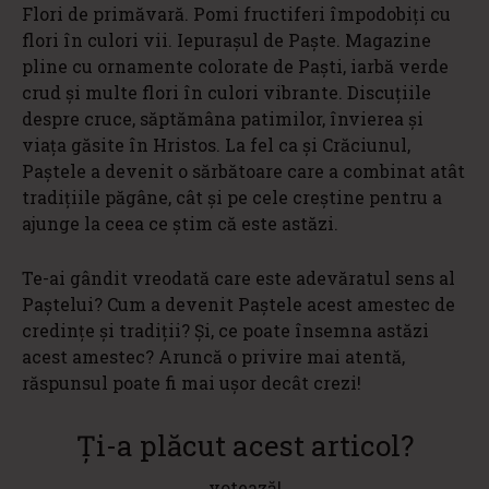
Flori de primăvară. Pomi fructiferi împodobiți cu
flori în culori vii. Iepurașul de Paște. Magazine
pline cu ornamente colorate de Paști, iarbă verde
crud și multe flori în culori vibrante. Discuțiile
despre cruce, săptămâna patimilor, învierea și
viața găsite în Hristos. La fel ca și Crăciunul,
Paștele a devenit o sărbătoare care a combinat atât
tradițiile păgâne, cât și pe cele creștine pentru a
ajunge la ceea ce știm că este astăzi.
Te-ai gândit vreodată care este adevăratul sens al
Paștelui? Cum a devenit Paștele acest amestec de
credințe și tradiții? Și, ce poate însemna astăzi
acest amestec? Aruncă o privire mai atentă,
răspunsul poate fi mai ușor decât crezi!
Ți-a plăcut acest articol?
votează!