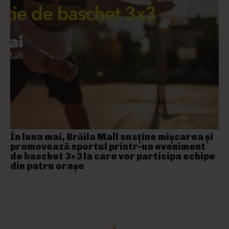
În luna mai, Brăila Mall susține mişcarea și
promovează sportul printr-un eveniment
de baschet 3×3 la care vor participa echipe
din patru orașe