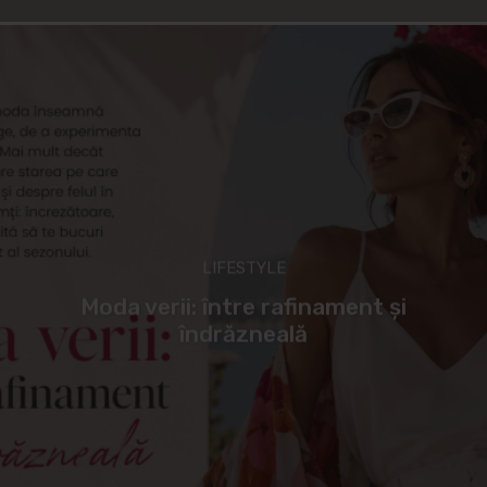
LIFESTYLE
Moda verii: între rafinament și
îndrăzneală