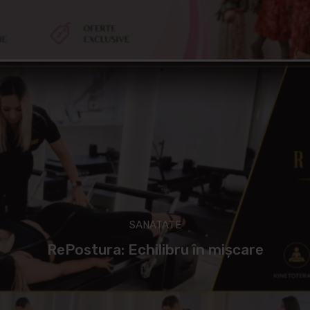
SANATATE
RePostura: Echilibru în mișcare