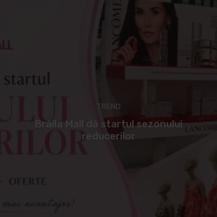
TREND
Brăila Mall dă startul sezonului
reducerilor