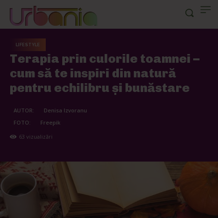
LIFESTYLE
Terapia prin culorile toamnei –
cum să te inspiri din natură
pentru echilibru și bunăstare
AUTOR:
Denisa Izvoranu
FOTO:
Freepik
63
vizualizări