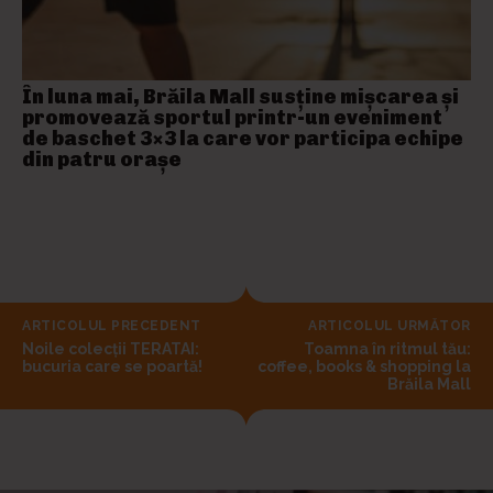
În luna mai, Brăila Mall susține mişcarea și
promovează sportul printr-un eveniment
de baschet 3×3 la care vor participa echipe
din patru orașe
ARTICOLUL PRECEDENT
ARTICOLUL URMĂTOR
Noile colecții TERATAI:
Toamna în ritmul tău:
bucuria care se poartă!
coffee, books & shopping la
Brăila Mall