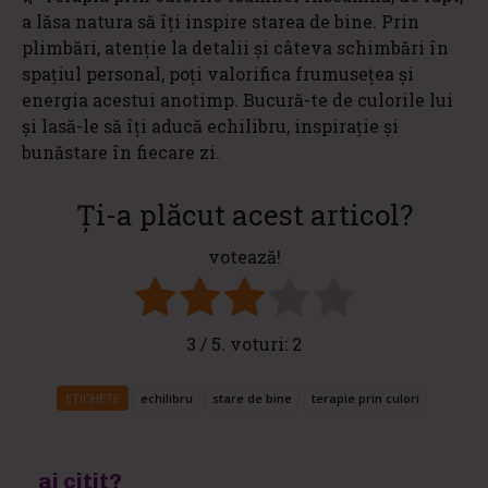
a lăsa natura să îți inspire starea de bine. Prin
plimbări, atenție la detalii și câteva schimbări în
spațiul personal, poți valorifica frumusețea și
energia acestui anotimp. Bucură-te de culorile lui
și lasă-le să îți aducă echilibru, inspirație și
bunăstare în fiecare zi.
Ți-a plăcut acest articol?
votează!
3
/ 5. voturi:
2
ETICHETE
echilibru
stare de bine
terapie prin culori
ai citit?