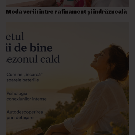
Moda verii: între rafinament și îndrăzneală