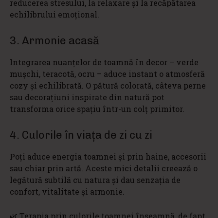
reducerea stresului, la relaxare și la recăpătarea
echilibrului emoțional.
3. Armonie acasă
Integrarea nuanțelor de toamnă în decor – verde
mușchi, teracotă, ocru – aduce instant o atmosferă
cozy și echilibrată. O pătură colorată, câteva perne
sau decorațiuni inspirate din natură pot
transforma orice spațiu într-un colț primitor.
4. Culorile în viața de zi cu zi
Poți aduce energia toamnei și prin haine, accesorii
sau chiar prin artă. Aceste mici detalii creează o
legătură subtilă cu natura și dau senzația de
confort, vitalitate și armonie.
🌿 Terapia prin culorile toamnei înseamnă, de fapt,