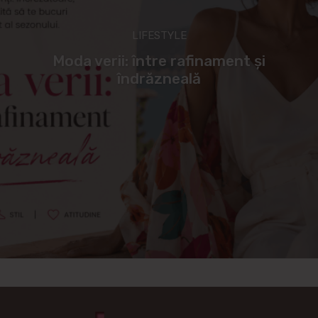
LIFESTYLE
Moda verii: între rafinament și
îndrăzneală