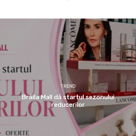
TREND
Brăila Mall dă startul sezonului
reducerilor