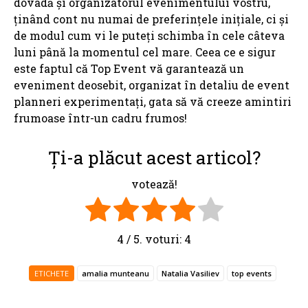
dovadă și organizatorul evenimentului vostru,
ținând cont nu numai de preferințele inițiale, ci și
de modul cum vi le puteți schimba în cele câteva
luni până la momentul cel mare. Ceea ce e sigur
este faptul că Top Event vă garantează un
eveniment deosebit, organizat în detaliu de event
planneri experimentați, gata să vă creeze amintiri
frumoase într-un cadru frumos!
Ți-a plăcut acest articol?
votează!
4
/ 5. voturi:
4
ETICHETE
amalia munteanu
Natalia Vasiliev
top events