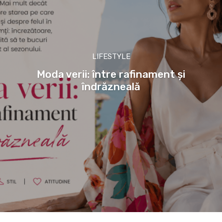
LIFESTYLE
Moda verii: între rafinament și
îndrăzneală