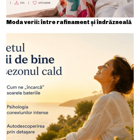
Moda verii: între rafinament și îndrăzneală