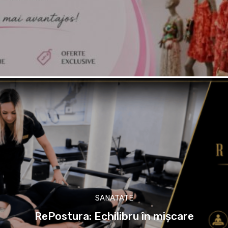
SANATATE
RePostura: Echilibru în mișcare