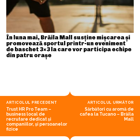
În luna mai, Brăila Mall susține mişcarea și
promovează sportul printr-un eveniment
de baschet 3×3 la care vor participa echipe
din patru orașe
ARTICOLUL PRECEDENT
ARTICOLUL URMĂTOR
Trust HR Pro Team –
Sărbători cu aromă de
business local de
cafea la Tucano – Brăila
recrutare dedicat și
Mall
companiilor, și persoanelor
fizice