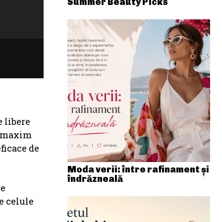
Summer Beauty Picks
 libere
la maxim
ficace de
Moda verii: între rafinament și
îndrăzneală
re
e celule