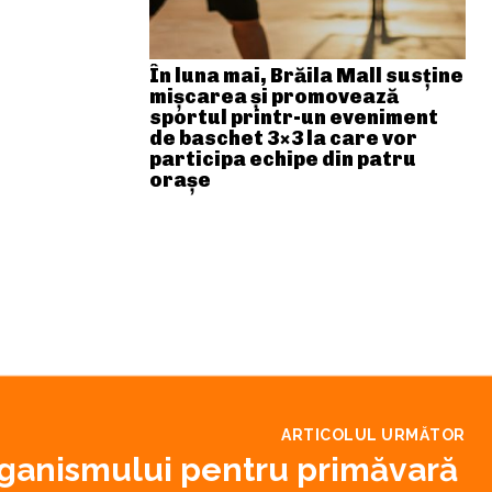
În luna mai, Brăila Mall susține
mişcarea și promovează
sportul printr-un eveniment
de baschet 3×3 la care vor
participa echipe din patru
orașe
ARTICOLUL URMĂTOR
rganismului pentru primăvară