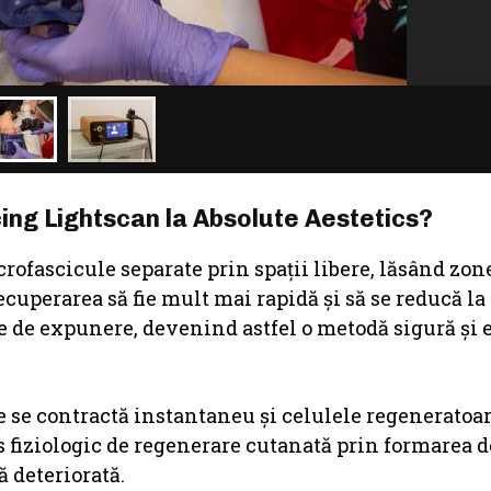
ng Lightscan la Absolute Aestetics?
ofascicule separate prin spaţii libere, lăsând zone
ecuperarea să fie mult mai rapidă şi să se reducă 
e de expunere, devenind astfel o metodă sigură şi e
te se contractă instantaneu şi celulele regeneratoa
s fiziologic de regenerare cutanată prin formarea d
 deteriorată.