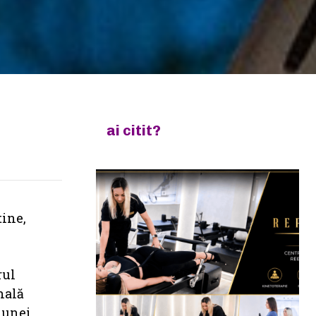
ai citit?
tine,
rul
nală
 unei