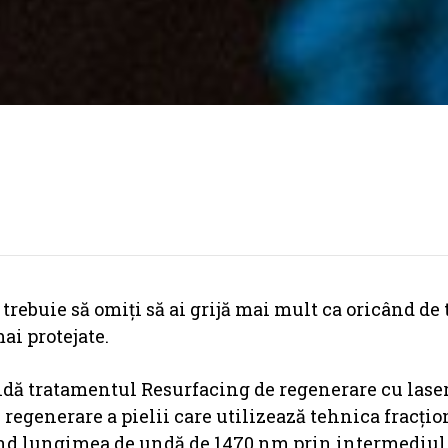
ebuie să omiți să ai grijă mai mult ca oricând de 
mai protejate.
ă tratamentul Resurfacing de regenerare cu lase
regenerare a pielii care utilizează tehnica fracţio
ând lungimea de undă de 1470 nm prin intermediul