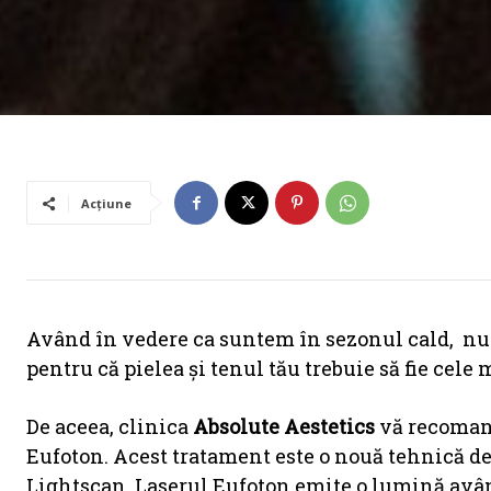
Acțiune
Având în vedere ca suntem în sezonul cald, nu tr
pentru că pielea și tenul tău trebuie să fie cele 
De aceea, clinica
Absolute Aestetics
vă recomand
Eufoton. Acest tratament este o nouă tehnică de 
Lightscan. Laserul Eufoton emite o lumină av