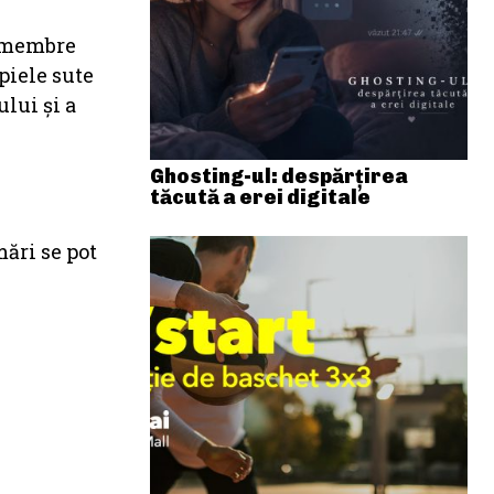
, membre
piele sute
lui şi a
Ghosting-ul: despărțirea
tăcută a erei digitale
mări se pot