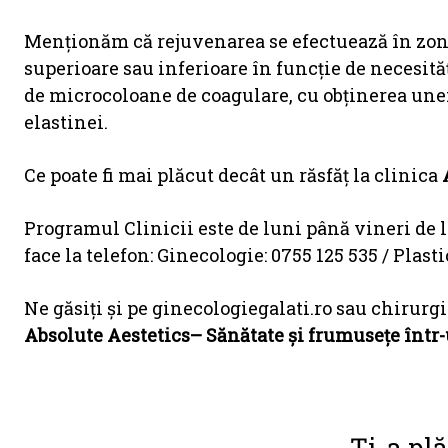
Menționăm că rejuvenarea se efectuează în zona
superioare sau inferioare în funcție de necesit
de microcoloane de coagulare, cu obţinerea unei
elastinei.
Ce poate fi mai plăcut decât un răsfăț la clinica
Programul Clinicii este de luni până vineri de la 
face la telefon: Ginecologie: 0755 125 535 / Plast
Ne găsiți și pe ginecologiegalati.ro sau chirurgi
Absolute Aestetics– Sănătate și frumusețe într-
Ți-a plă