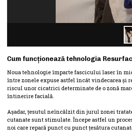
Cum funcționează tehnologia Resurfaci
Noua tehnologie împarte fascicului laser în micr
între zonele expuse astfel încât vindecarea şi r
riscul unor cicatrici determinate de o zonă mar
întinerire facială.
Așadar, țesutul neîncălzit din jurul zonei trata
cutanate sunt stimulate. Începe astfel un proce
noi care repară punct cu punct ţesătura cutanată