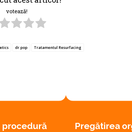
votează!
etics
dr pop
Tratamentul Resurfacing
o procedură
Pregătirea o