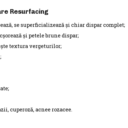
are Resurfacing
ează, se superficializează şi chiar dispar complet;
cşorează şi petele brune dispar;
te textura vergeturilor;
;
ate;
zii, cuperoză, acnee rozacee.