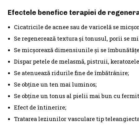
E
fectele
benefice
terapiei de regener
Cicatricile de acnee sau de varicelă se micşor
Se regenerează textura şi tonusul, porii se mi
Se micșorează dimensiunile și se îmbunătățeș
Dispar petele de melasmă, pistruii, keratozele
Se atenuează ridurile fine de îmbătrânire;
Se obţine un ten mai luminos;
Se obţine un tonus al pielii mai bun cu fermit
Efect de întinerire;
Tratarea leziunilor vasculare tip teleangiecta