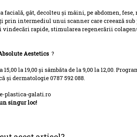
 facială, gât, decolteu şi mâini, pe abdomen, fese
ăți prin intermediul unui scanner care creează sub 
 vindecări rapide, stimularea regenerării colagenu
Absolute Aestetics
?
15,00 la 19,00 și sâmbăta de la 9,00 la 12,00. Progra
ică și dermatologie 0787 592 088.
e-plastica-galati.ro
un singur loc!
cut acest articol?