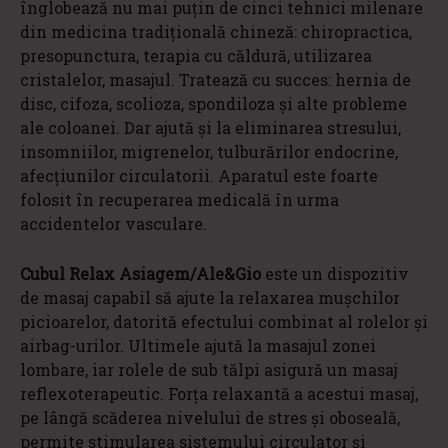
înglobează nu mai puțin de cinci tehnici milenare
din medicina tradițională chineză: chiropractica,
presopunctura, terapia cu căldură, utilizarea
cristalelor, masajul. Tratează cu succes: hernia de
disc, cifoza, scolioza, spondiloza și alte probleme
ale coloanei. Dar ajută și la eliminarea stresului,
insomniilor, migrenelor, tulburărilor endocrine,
afecțiunilor circulatorii. Aparatul este foarte
folosit în recuperarea medicală în urma
accidentelor vasculare.
Cubul Relax Asiagem/Ale&Gio
este un dispozitiv
de masaj capabil să ajute la relaxarea mușchilor
picioarelor, datorită efectului combinat al rolelor și
airbag-urilor. Ultimele ajută la masajul zonei
lombare, iar rolele de sub tălpi asigură un masaj
reflexoterapeutic. Forța relaxantă a acestui masaj,
pe lângă scăderea nivelului de stres și oboseală,
permite stimularea sistemului circulator și