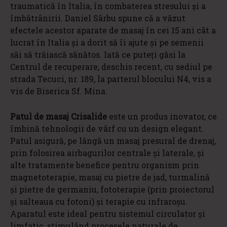
traumatică în Italia, în combaterea stresului și a
îmbătrânirii. Daniel Sârbu spune că a văzut
efectele acestor aparate de masaj în cei 15 ani cât a
lucrat în Italia și a dorit să îi ajute și pe semenii
săi să trăiască sănătos. Iată ce puteți găsi la
Centrul de recuperare, deschis recent, cu sediul pe
strada Tecuci, nr. 189, la parterul blocului N4, vis a
vis de Biserica Sf. Mina.
Patul de masaj Crisalide
este un produs inovator, ce
îmbină tehnologii de vârf cu un design elegant.
Patul asigură, pe lângă un masaj presural de drenaj,
prin folosirea airbagurilor centrale și laterale, și
alte tratamente benefice pentru organism prin
magnetoterapie, masaj cu pietre de jad, turmalină
și pietre de germaniu, fototerapie (prin proiectorul
și salteaua cu fotoni) și terapie cu infraroșu.
Aparatul este ideal pentru sistemul circulator și
limfatic, stimulând procesele naturale de