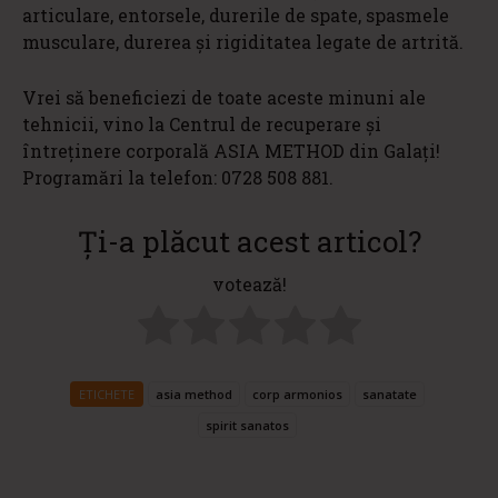
articulare, entorsele, durerile de spate, spasmele
musculare, durerea și rigiditatea legate de artrită.
Vrei să beneficiezi de toate aceste minuni ale
tehnicii, vino la Centrul de recuperare și
întreținere corporală ASIA METHOD din Galați!
Programări la telefon: 0728 508 881.
Ți-a plăcut acest articol?
votează!
ETICHETE
asia method
corp armonios
sanatate
spirit sanatos