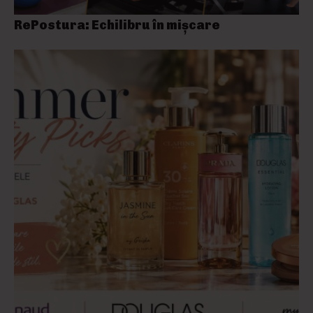
RePostura: Echilibru în mișcare