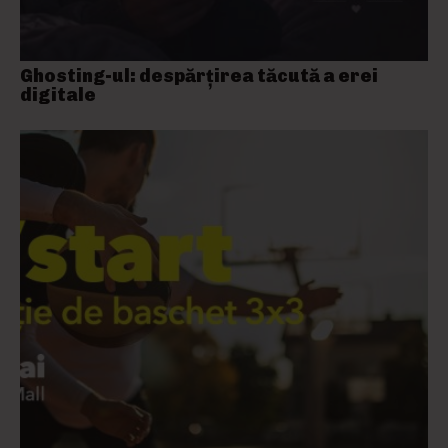
Ghosting-ul: despărțirea tăcută a erei
digitale