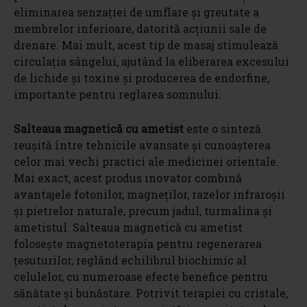
eliminarea senzației de umflare și greutate a
membrelor inferioare, datorită acțiunii sale de
drenare. Mai mult, acest tip de masaj stimulează
circulația sângelui, ajutând la eliberarea excesului
de lichide și toxine și producerea de endorfine,
importante pentru reglarea somnului.
Salteaua magnetică cu ametist
este o sinteză
reușită între tehnicile avansate și cunoașterea
celor mai vechi practici ale medicinei orientale.
Mai exact, acest produs inovator combină
avantajele fotonilor, magneților, razelor infraroșii
și pietrelor naturale, precum jadul, turmalina și
ametistul. Salteaua magnetică cu ametist
folosește magnetoterapia pentru regenerarea
țesuturilor, reglând echilibrul biochimic al
celulelor, cu numeroase efecte benefice pentru
sănătate și bunăstare. Potrivit terapiei cu cristale,