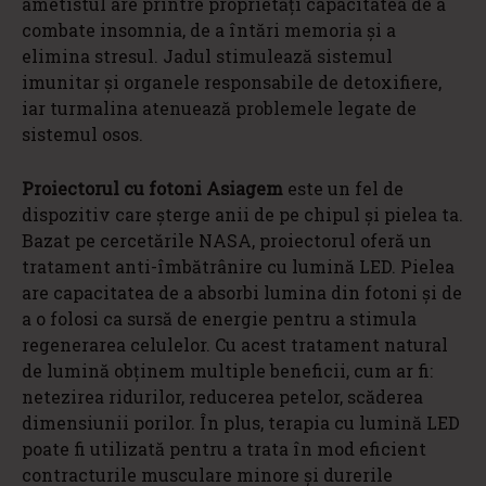
ametistul are printre proprietăți capacitatea de a
combate insomnia, de a întări memoria și a
elimina stresul. Jadul stimulează sistemul
imunitar și organele responsabile de detoxifiere,
iar turmalina atenuează problemele legate de
sistemul osos.
Proiectorul cu fotoni Asiagem
este un fel de
dispozitiv care șterge anii de pe chipul și pielea ta.
Bazat pe cercetările NASA, proiectorul oferă un
tratament anti-îmbătrânire cu lumină LED. Pielea
are capacitatea de a absorbi lumina din fotoni și de
a o folosi ca sursă de energie pentru a stimula
regenerarea celulelor. Cu acest tratament natural
de lumină obținem multiple beneficii, cum ar fi:
netezirea ridurilor, reducerea petelor, scăderea
dimensiunii porilor. În plus, terapia cu lumină LED
poate fi utilizată pentru a trata în mod eficient
contracturile musculare minore și durerile