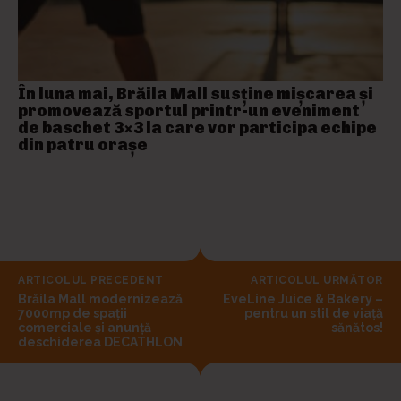
În luna mai, Brăila Mall susține mişcarea și
promovează sportul printr-un eveniment
de baschet 3×3 la care vor participa echipe
din patru orașe
ARTICOLUL PRECEDENT
ARTICOLUL URMĂTOR
Brăila Mall modernizează
EveLine Juice & Bakery –
7000mp de spații
pentru un stil de viață
comerciale și anunță
sănătos!
deschiderea DECATHLON