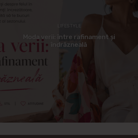
LIFESTYLE
Moda verii: între rafinament și
îndrăzneală