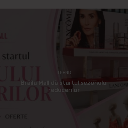
TREND
Brăila Mall dă startul sezonului
reducerilor