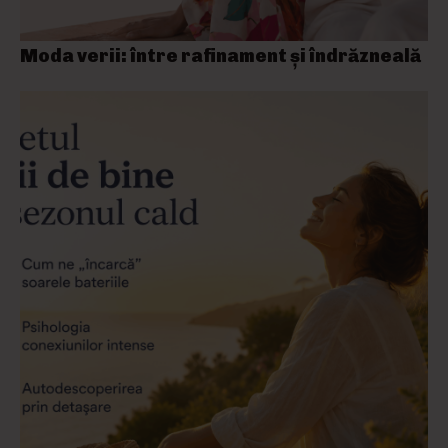
Moda verii: între rafinament și îndrăzneală