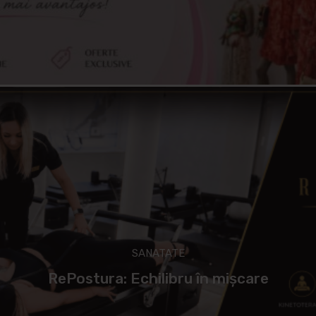
SANATATE
RePostura: Echilibru în mișcare